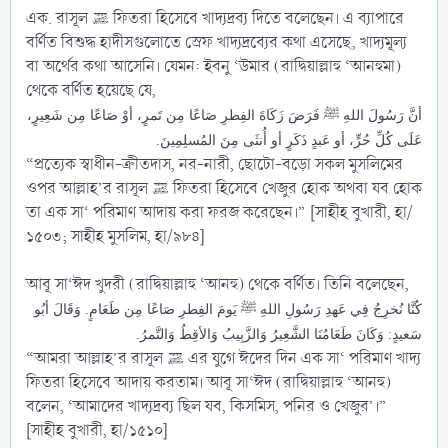
এক. রাসূল ﷺ ফিতরা হিসেবে খাদ্যদ্রব্য দিতে বলেছেন। এ ব্যাপারে
বর্ণিত বিশুদ্ধ হাদীসগুলোতে স্রেফ খাদ্যদ্রব্যের কথা এসেছে, খাদ্যমূল্য
বা অর্থের কথা আসেনি। যেমন: ইবনু ‘উমার (রাদ্বিয়াল্লাহু ‘আনহুমা)
থেকে বর্ণিত হয়েছে যে,
أنَّ رَسُولَ اللهِ ﷺ فَرَضَ زَكَاةَ الفِطرِ صَاعًا مِن تَمرٍ، أوْ صَاعًا مِن شَعِيرٍ،
عَلَى كُلِّ حُرٍّ، أو عَبدٍ ذَكَرٍ أو أُنثَى مِنَ المُسلِمِينَ.
“প্রত্যেক স্বাধীন-ক্রীতদাস, নর-নারী, ছোটো-বড়ো সকল মুসলিমের
ওপর আল্লাহ’র রাসূল ﷺ ফিতরা হিসেবে খেজুর হোক অথবা যব হোক
তা এক সা‘ পরিমাণ আদায় করা ফরজ করেছেন।” [সাহীহ বুখারী, হা/
১৫০৩; সাহীহ মুসলিম, হা/৯৮৪]
আবূ সা‘ঈদ খুদরী (রাদ্বিয়াল্লাহু ‘আনহু) থেকে বর্ণিত। তিনি বলেছেন,
كُنَّا نُخرِجُ فِي عَهدِ رَسُولِ اللهِ ﷺ يَومَ الفِطرِ صَاعًا مِن طَعَامٍ. وَقَالَ أبُو
سَعيدٍ: وَكَانَ طَعَامُنَا الشَّعِيرُ وَالزَّبِيبُ وَالأقِطُ وَالتَّمرُ.
“আমরা আল্লাহ’র রাসূল ﷺ এর যুগে ঈদের দিন এক সা‘ পরিমাণ খাদ্য
ফিতরা হিসেবে আদায় করতাম। আবূ সা‘ঈদ (রাদ্বিয়াল্লাহু ‘আনহু)
বলেন, ‘আমাদের খাদ্যদ্রব্য ছিল যব, কিসমিস, পনির ও খেজুর’।”
[সাহীহ বুখারী, হা/১৫১০]