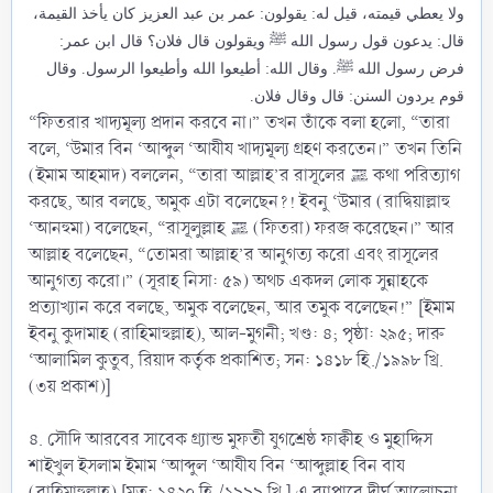
ولا يعطي قيمته، قيل له: يقولون: عمر بن عبد العزيز كان يأخذ القيمة،
قال: يدعون قول رسول الله ﷺ ويقولون قال فلان؟ قال ابن عمر:
فرض رسول الله ﷺ. وقال الله: أطيعوا الله وأطيعوا الرسول. وقال
قوم يردون السنن: قال وقال فلان.
“ফিতরার খাদ্যমূল্য প্রদান করবে না।” তখন তাঁকে বলা হলো, “তারা
বলে, ‘উমার বিন ‘আব্দুল ‘আযীয খাদ্যমূল্য গ্রহণ করতেন।” তখন তিনি
(ইমাম আহমাদ) বললেন, “তারা আল্লাহ’র রাসূলের ﷺ কথা পরিত্যাগ
করছে, আর বলছে, অমুক এটা বলেছেন?! ইবনু ‘উমার (রাদ্বিয়াল্লাহু
‘আনহুমা) বলেছেন, “রাসূলুল্লাহ ﷺ (ফিতরা) ফরজ করেছেন।” আর
আল্লাহ বলেছেন, “তোমরা আল্লাহ’র আনুগত্য করো এবং রাসূলের
আনুগত্য করো।” (সূরাহ নিসা: ৫৯) অথচ একদল লোক সুন্নাহকে
প্রত্যাখ্যান করে বলছে, অমুক বলেছেন, আর তমুক বলেছেন!” [ইমাম
ইবনু কুদামাহ (রাহিমাহুল্লাহ), আল-মুগনী; খণ্ড: ৪; পৃষ্ঠা: ২৯৫; দারু
‘আলামিল কুতুব, রিয়াদ কর্তৃক প্রকাশিত; সন: ১৪১৮ হি./১৯৯৮ খ্রি.
(৩য় প্রকাশ)]
৪. সৌদি আরবের সাবেক গ্র্যান্ড মুফতী যুগশ্রেষ্ঠ ফাক্বীহ ও মুহাদ্দিস
শাইখুল ইসলাম ইমাম ‘আব্দুল ‘আযীয বিন ‘আব্দুল্লাহ বিন বায
(রাহিমাহুল্লাহ) [মৃত: ১৪২০ হি./১৯৯৯ খ্রি.] এ ব্যাপারে দীর্ঘ আলোচনা