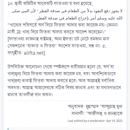
১০. স্থায়ী কমিটির আরেকটি ফাতওয়া’য় বলা হয়েছে,
ﻻ ﻳﺠﻮﺯ ﺩﻓﻊ ﺍﻟﻨﻘﻮﺩ ﺑﺪﻻً ﻣﻦ ﺍﻟﻄﻌﺎﻡ ﻓﻲ ﺻﺪﻗﺔ ﺍﻟﻔﻄﺮ ؛ ﻷﻥ ﺍﻟﻨﺒﻲ ﺻﻠﻰ
ﺍﻟﻠﻪ ﻋﻠﻴﻪ ﻭﺳﻠﻢ ﺃﻣﺮ ﺑﺈﺧﺮﺍﺝ ﺍﻟﻄﻌﺎﻡ ﻓﻲ ﺻﺪﻗﺔ ﺍﻟﻔﻄﺮ.
“খাদ্যের পরিবর্তে অর্থ দিয়ে ফিতরা আদায় করা জায়েজ নয়। কেননা
নাবী ﷺ খাদ্য দিয়ে ফিতরা আদায় করতে আদেশ করেছেন।”
[ফাতাওয়া লাজনাহ দাইমাহ; আল ইফতা ডট নেটে রমজান মাস
সেকশনের ‘যাকাত ও ফিতরা’ অংশের ফাত‌ওয়া; প্রশ্ন নং: ৫;
সংগৃহীত: alifta.net]
উপরিউক্ত আলোচনা থেকে স্পষ্টরূপে প্রতীয়মান হলো যে, অর্থ বা
খাদ্যমূল্য দিয়ে ফিতরা আদায় করা জায়েজ নয়, বরং আবশ্যিকভাবে
খাদ্যদ্রব্য দ্বারাই ফিতরা আদায় করতে হবে। আর আল্লাহই সর্বাধিক
অবগত। আল্লাহ আমাদেরকে সঠিক বিষয় জানার এবং তা যথাযথভাবে
মানার তাওফীক্ব দান করুন।
অনুবাদক: মুহাম্মাদ ‘আব্দুল্লাহ মৃধা
সালাফী: ‘আক্বীদাহ্ ও মানহাজে​
Last edited by a moderator:
Apr 14, 2023