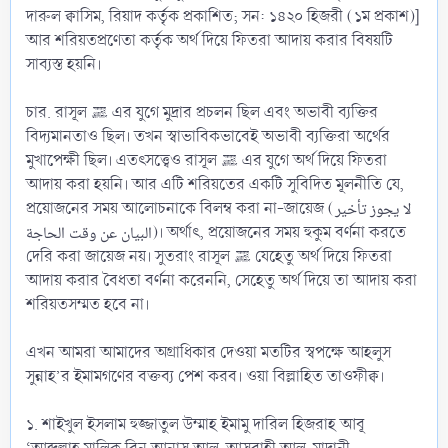
দারুল ক্বাসিম, রিয়াদ কর্তৃক প্রকাশিত; সন: ১৪২০ হিজরী (১ম প্রকাশ)]
আর শরিয়তপ্রণেতা কর্তৃক অর্থ দিয়ে ফিতরা আদায় করার বিষয়টি
সাব্যস্ত হয়নি।
চার. রাসূল ﷺ এর যুগে মুদ্রার প্রচলন ছিল এবং অভাবী ব্যক্তির
বিদ্যমানতাও ছিল। তখন স্বাভাবিকভাবেই অভাবী ব্যক্তিরা অর্থের
মুখাপেক্ষী ছিল। এতৎসত্ত্বেও রাসূল ﷺ এর যুগে অর্থ দিয়ে ফিতরা
আদায় করা হয়নি। আর এটি শরিয়তের একটি সুবিদিত মূলনীতি যে,
প্রয়োজনের সময় আলোচনাকে বিলম্ব করা না-জায়েজ (لا يجوز تأخير
البيان عن وقت الحاجة)। অর্থাৎ, প্রয়োজনের সময় হুকুম বর্ণনা করতে
দেরি করা জায়েজ নয়। সুতরাং রাসূল ﷺ যেহেতু অর্থ দিয়ে ফিতরা
আদায় করার বৈধতা বর্ণনা করেননি, সেহেতু অর্থ দিয়ে তা আদায় করা
শরিয়তসম্মত হবে না।
এখন আমরা আমাদের অগ্রাধিকার দেওয়া মতটির স্বপক্ষে আহলুস
সুন্নাহ’র ইমামগণের বক্তব্য পেশ করব। ওয়া বিল্লাহিত তাওফীক্ব।
১. শাইখুল ইসলাম হুজ্জাতুল উম্মাহ ইমামু দারিল হিজরাহ আবূ