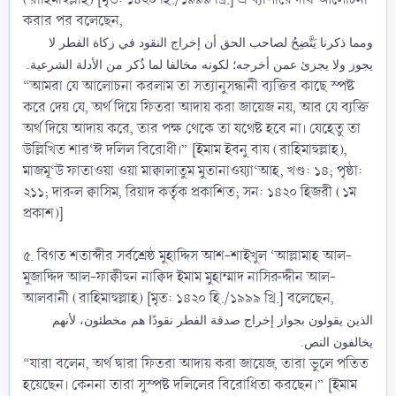
করার পর বলেছেন,
ومما ذكرنا يَتَّضِحُ لصاحب الحق أن إخراج النقود في زكاة الفطر لا
يجوز ولا يجزئ عمن أخرجه؛ لكونه مخالفا لما ذُكر من الأدلة الشرعية.
“আমরা যে আলোচনা করলাম তা সত্যানুসন্ধানী ব্যক্তির কাছে স্পষ্ট
করে দেয় যে, অর্থ দিয়ে ফিতরা আদায় করা জায়েজ নয়, আর যে ব্যক্তি
অর্থ দিয়ে আদায় করে, তার পক্ষ থেকে তা যথেষ্ট হবে না। যেহেতু তা
উল্লিখিত শার‘ঈ দলিল বিরোধী।” [ইমাম ইবনু বায (রাহিমাহুল্লাহ),
মাজমূ‘উ ফাতাওয়া ওয়া মাক্বালাতুম মুতানাওয়্যা‘আহ, খণ্ড: ১৪; পৃষ্ঠা:
২১১; দারুল ক্বাসিম, রিয়াদ কর্তৃক প্রকাশিত; সন: ১৪২০ হিজরী (১ম
প্রকাশ)]
৫. বিগত শতাব্দীর সর্বশ্রেষ্ঠ মুহাদ্দিস আশ-শাইখুল ‘আল্লামাহ আল-
মুজাদ্দিদ আল-ফাক্বীহুন নাক্বিদ ইমাম মুহাম্মাদ নাসিরুদ্দীন আল-
আলবানী (রাহিমাহুল্লাহ) [মৃত: ১৪২০ হি./১৯৯৯ খ্রি.] বলেছেন,
الذين يقولون بجواز إخراج صدقة الفطر نقودًا هم مخطئون، لأنهم
يخالفون النص.
“যারা বলেন, অর্থ দ্বারা ফিতরা আদায় করা জায়েজ, তারা ভুলে পতিত
হয়েছেন। কেননা তারা সুস্পষ্ট দলিলের বিরোধিতা করছেন।” [ইমাম