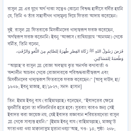
রাসূল ﷺ এর যুগে অর্থ থাকা সত্ত্বেও কোনো বিশুদ্ধ হাদীসে বর্ণিত হয়নি
যে, তিনি ও তাঁর সাহাবীগণ খাদ্যমূল্য দিয়ে ফিতরা আদায় করেছেন।
দুই. রাসূল ﷺ ফিতরাকে মিসকীনদের খাদ্যস্বরূপ ফরজ করেছেন,
অর্থস্বরূপ ফরজ করেননি। ইবনু ‘আব্বাস (রাদ্বিয়াল্লাহু ‘আনহুমা) থেকে
বর্নিত, তিনি বলেন,
فَرَضَ رَسُولُ اللهِ ﷺ زَكَاةَ الفِطرِ طُهرَةً لِلصَّائِمِ مِنَ اللَّغوِ وَالرَّفَثِ،
وَطُعمَةً لِلمَسَاكِينِ.
“আল্লাহ’র রাসূল ﷺ রোজা অবস্থায় কৃত অনর্থক কথাবার্তা ও
অশালীন আচরণ থেকে রোজাদারকে পরিশুদ্ধকারীস্বরূপ এবং
মিসকীনদের খাদ্যস্বরূপ ফিতরাকে ফরজ করেছেন।” [আবূ দাঊদ, হা/
১৬০৯; ইবনু মাজাহ, হা/১৮২৭; সনদ: হাসান]
তিন. ইমাম ইবনু বায (রাহিমাহুল্লাহ) বলেছেন, “ইবাদতের ক্ষেত্রে
মূলনীতি হলো তা দলিলনির্ভর হতে হবে। সুতরাং কারও জন্য সেই
ইবাদত করা জায়েজ নয়, যেই ইবাদত প্রজ্ঞাবান শরিয়তপ্রণেতা রাসূল
ﷺ থেকে সাব্যস্ত হয়নি।” [ইমাম ইবনু বায (রাহিমাহুল্লাহ), মাজমূ‘উ
ফাতাওয়া ওয়া মাক্বালাতুম মুতানাওয়্যা‘আহ, খণ্ড: ১৪; পৃষ্ঠা: ২০৮;