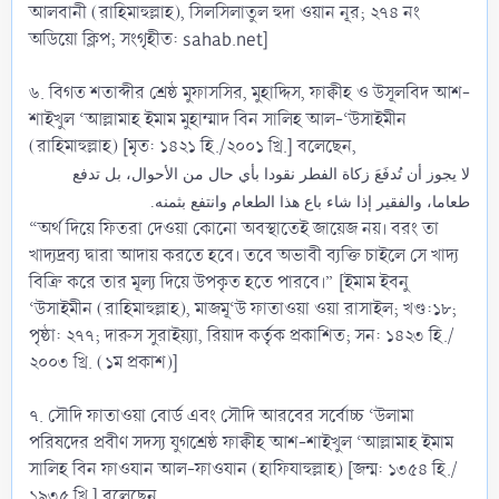
আলবানী (রাহিমাহুল্লাহ), সিলসিলাতুল হুদা ওয়ান নূর; ২৭৪ নং
অডিয়ো ক্লিপ; সংগৃহীত: sahab.net]
৬. বিগত শতাব্দীর শ্রেষ্ঠ মুফাসসির, মুহাদ্দিস, ফাক্বীহ ও উসূলবিদ আশ-
শাইখুল ‘আল্লামাহ ইমাম মুহাম্মাদ বিন সালিহ আল-‘উসাইমীন
(রাহিমাহুল্লাহ) [মৃত: ১৪২১ হি./২০০১ খ্রি.] বলেছেন,
لا يجوز أن تُدفَعَ زكاة الفطر نقودا بأي حال من الأحوال، بل تدفع
طعاما، والفقير إذا شاء باع هذا الطعام وانتفع بثمنه.
“অর্থ দিয়ে ফিতরা দেওয়া কোনো অবস্থাতেই জায়েজ নয়। বরং তা
খাদ্যদ্রব্য দ্বারা আদায় করতে হবে। তবে অভাবী ব্যক্তি চাইলে সে খাদ্য
বিক্রি করে তার মূল্য দিয়ে উপকৃত হতে পারবে।” [ইমাম ইবনু
‘উসাইমীন (রাহিমাহুল্লাহ), মাজমূ‘উ ফাতাওয়া ওয়া রাসাইল; খণ্ড:১৮;
পৃষ্ঠা: ২৭৭; দারুস সুরাইয়্যা, রিয়াদ কর্তৃক প্রকাশিত; সন: ১৪২৩ হি./
২০০৩ খ্রি. (১ম প্রকাশ)]
৭. সৌদি ফাতাওয়া বোর্ড এবং সৌদি আরবের সর্বোচ্চ ‘উলামা
পরিষদের প্রবীণ সদস্য যুগশ্রেষ্ঠ ফাক্বীহ আশ-শাইখুল ‘আল্লামাহ ইমাম
সালিহ বিন ফাওযান আল-ফাওযান (হাফিযাহুল্লাহ) [জন্ম: ১৩৫৪ হি./
১৯৩৫ খ্রি.] বলেছেন,