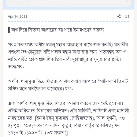
Apr 14, 2023
#1
▌অর্থ দিয়ে ফিতরা আদায়ের ব্যাপারে ইমামগণের বক্তব্য
পরম করুণাময় অসীম দয়ালু মহান আল্লাহ’র নামে শুরু করছি। যাবতীয়
প্রশংসা জগৎসমূহের প্রতিপালক মহান আল্লাহ’র জন্য। শতসহস্র দয়া ও
শান্তি বর্ষিত হোক প্রাণাধিক প্রিয় নাবী মুহাম্মাদুর রাসূলুল্লাহ’র প্রতি।
অতঃপর:
অর্থ বা খাদ্যমূল্য দিয়ে ফিতরা আদায় করার ব্যাপারে ‘আলিমগণ তিনটি
প্রসিদ্ধ মতে মতদ্বৈধতা করেছেন। যথা:
এক. অর্থ বা খাদ্যমূল্য দিয়ে ফিতরা আদায় করলে তা যথেষ্ট হবে না।
এটাই অধিকাংশ বিদ্বানের অভিমত। এটা মালিকী, শাফি‘ঈ এবং হাম্বালী
মাযহাবের মত। [ইমাম ইবনু কুদামাহ (রাহিমাহুল্লাহ), আল-মুগনী; খণ্ড:
৪; পৃষ্ঠা: ২৯৫; দারু ‘আলামিল কুতুব, রিয়াদ কর্তৃক প্রকাশিত; সন:
১৪১৮ হি./১৯৯৮ খ্রি. (৩য় প্রকাশ)]