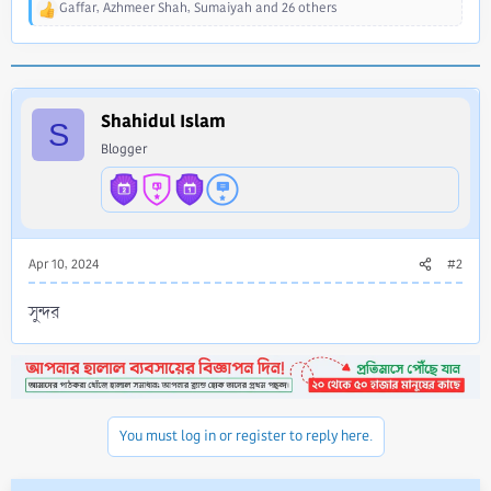
Gaffar
,
Azhmeer Shah
,
Sumaiyah
and 26 others
R
e
a
c
t
i
Shahidul Islam
S
o
Blogger
n
s
:
Apr 10, 2024
#2
সুন্দর
You must log in or register to reply here.