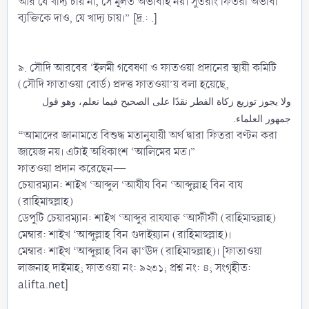
আর যে খাদ্য চায় না, সে মূলত অভাবীই নয়। সুতরাং ফিতরা অভাবী
ব্যক্তিকে দাও, যে খাদ্য চায়।” [দ্র.:
.]
৯. সৌদি আরবের ‘ইলমী গবেষণা ও ফাতওয়া প্রদানের স্থায়ী কমিটি
(সৌদি ফাতাওয়া বোর্ড) প্রদত্ত ফাতওয়া’য় বলা হয়েছে,
ﻭﻻ ﻳﺠﻮﺯ ﺗﻮﺯﻳﻊ ﺯﻛﺎﺓ ﺍﻟﻔﻄﺮ ﻧﻘﺪًﺍ ﻋﻠﻰ ﺍﻟﺼﺤﻴﺢ ﻓﻴﻤﺎ ﻧﻌﻠﻢ، ﻭﻫﻮ ﻗﻮﻝ
ﺟﻤﻬﻮﺭ ﺍﻟﻌﻠﻤﺎﺀ.
“আমাদের জানামতে বিশুদ্ধ মতানুযায়ী অর্থ দ্বারা ফিতরা বণ্টন করা
জায়েজ নয়। এটাই অধিকাংশ ‘আলিমের মত।”
ফাত‌ওয়া প্রদান করেছেন—
চেয়ারম্যান: শাইখ ‘আব্দুল ‘আযীয বিন ‘আব্দুল্লাহ বিন বায
(রাহিমাহুল্লাহ)
ডেপুটি চেয়ারম্যান: শাইখ ‘আব্দুর রাযযাক্ব ‘আফীফী (রাহিমাহুল্লাহ)
মেম্বার: শাইখ ‘আব্দুল্লাহ বিন গুদাইয়্যান (রাহিমাহুল্লাহ)।
মেম্বার: শাইখ ‘আব্দুল্লাহ বিন ক্বা‘ঊদ (রাহিমাহুল্লাহ)। [ফাতাওয়া
লাজনাহ দাইমাহ; ফাতওয়া নং: ৯২৩১; প্রশ্ন নং: ৪; সংগৃহীত:
alifta.net]