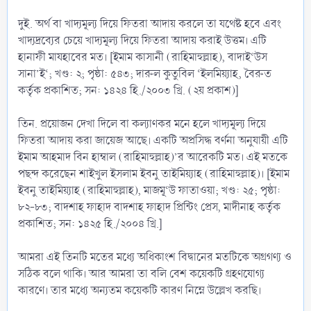
দুই. অর্থ বা খাদ্যমূল্য দিয়ে ফিতরা আদায় করলে তা যথেষ্ট হবে এবং
খাদ্যদ্রব্যের চেয়ে খাদ্যমূল্য দিয়ে ফিতরা আদায় করাই উত্তম। এটি
হানাফী মাযহাবের মত। [ইমাম কাসানী (রাহিমাহুল্লাহ), বাদাই‘উস
সানা’ই‘; খণ্ড: ২; পৃষ্ঠা: ৫৪৩; দারুল কুতুবিল ‘ইলমিয়্যাহ, বৈরুত
কর্তৃক প্রকাশিত; সন: ১৪২৪ হি./২০০৩ খ্রি. (২য় প্রকাশ)]
তিন. প্রয়োজন দেখা দিলে বা কল্যাণকর মনে হলে খাদ্যমূল্য দিয়ে
ফিতরা আদায় করা জায়েজ আছে। একটি অপ্রসিদ্ধ বর্ণনা অনুযায়ী এটি
ইমাম আহমাদ বিন হাম্বাল (রাহিমাহুল্লাহ)’র আরেকটি মত। এই মতকে
পছন্দ করেছেন শাইখুল ইসলাম ইবনু তাইমিয়্যাহ (রাহিমাহুল্লাহ)। [ইমাম
ইবনু তাইমিয়্যাহ (রাহিমাহুল্লাহ), মাজমূ‘উ ফাতাওয়া; খণ্ড: ২৫; পৃষ্ঠা:
৮২-৮৩; বাদশাহ ফাহাদ বাদশাহ ফাহাদ প্রিন্টিং প্রেস, মাদীনাহ কর্তৃক
প্রকাশিত; সন: ১৪২৫ হি./২০০৪ খ্রি.]
আমরা এই তিনটি মতের মধ্যে অধিকাংশ বিদ্বানের মতটিকে অগ্রগণ্য ও
সঠিক বলে থাকি। আর আমরা তা বলি বেশ কয়েকটি গ্রহণযোগ্য
কারণে। তার মধ্যে অন্যতম কয়েকটি কারণ নিম্নে উল্লেখ করছি।