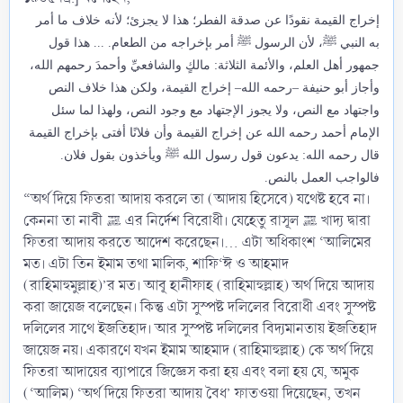
إخراج القيمة نقودًا عن صدقة الفطر؛ هذا لا يجزئ؛ لأنه خلاف ما أمر
به النبي ﷺ، لأن الرسول ﷺ أمر بإخراجه من الطعام. ... هذا قول
جمهور أهل العلم، والأئمة الثلاثة: مالكٍ والشافعيِّ وأحمدَ رحمهم الله،
وأجاز أبو حنيفة –رحمه الله– إخراج القيمة، ولكن هذا خلاف النص
واجتهاد مع النص، ولا يجوز الإجتهاد مع وجود النص، ولهذا لما سئل
الإمام أحمد رحمه الله عن إخراج القيمة وأن فلانًا أفتى بإخراج القيمة
قال رحمه الله: يدعون قول رسول الله ﷺ ويأخذون بقول فلان.
فالواجب العمل بالنص.
“অর্থ দিয়ে ফিতরা আদায় করলে তা (আদায় হিসেবে) যথেষ্ট হবে না।
কেননা তা নাবী ﷺ এর নির্দেশ বিরোধী। যেহেতু রাসূল ﷺ খাদ্য দ্বারা
ফিতরা আদায় করতে আদেশ করেছেন।... এটা অধিকাংশ ‘আলিমের
মত। এটা তিন ইমাম তথা মালিক, শাফি‘ঈ ও আহমাদ
(রাহিমাহুমুল্লাহ)’র মত। আবূ হানীফাহ (রাহিমাহুল্লাহ) অর্থ দিয়ে আদায়
করা জায়েজ বলেছেন। কিন্তু এটা সুস্পষ্ট দলিলের বিরোধী এবং সুস্পষ্ট
দলিলের সাথে ইজতিহাদ। আর সুস্পষ্ট দলিলের বিদ্যমানতায় ইজতিহাদ
জায়েজ নয়। একারণে যখন ইমাম আহমাদ (রাহিমাহুল্লাহ) কে অর্থ দিয়ে
ফিতরা আদায়ের ব্যাপারে জিজ্ঞেস করা হয় এবং বলা হয় যে, অমুক
(‘আলিম) ‘অর্থ দিয়ে ফিতরা আদায় বৈধ’ ফাতওয়া দিয়েছেন, তখন