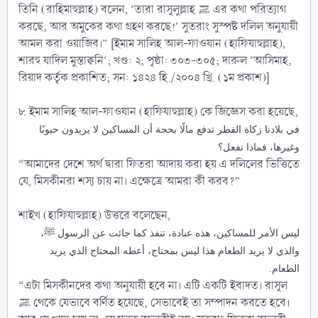
তিনি (রাহিমাহুল্লাহ) বলেন, ‘তারা রাসূলুল্লাহ ﷺ এর কথা পরিত্যাগ
করছে, আর অমুকের কথা গ্রহণ করছে!’ সুতরাং সুস্পষ্ট দলিল অনুযায়ী
আমল করা ওয়াজিব।” [ইমাম সালিহ আল-ফাওযান (হাফিযাহুল্লাহ),
শারহু যাদিল মুস্তাক্বনি‘; খণ্ড: ২; পৃষ্ঠা: ৩০৩-৩০৫; দারুল ‘আসিমাহ,
রিয়াদ কর্তৃক প্রকাশিত; সন: ১৪২৪ হি./২০০৪ খ্রি. (১ম প্রকাশ)]
৮. ইমাম সালিহ আল-ফাওযান (হাফিযাহুল্লাহ) কে জিজ্ঞেস করা হয়েছে,
في بلادنا زكاة الفطر تدفع مالًا بحجة أن المساكين لا يريدون حبوبًا
وغيرها، فماذا نفعل؟
“আমাদের দেশে অর্থ দ্বারা ফিতরা আদায় করা হয় এ দলিলের ভিত্তিতে
যে, মিসকীনরা শস্য চায় না। এক্ষেত্রে আমরা কী করব?”
শাইখ (হাফিযাহুল্লাহ) উত্তরে বলেছেন,
ليس الأمر للمساكين، هذه عبادة، تنفذ كما جائت عن الرسول ﷺ،
والذي لا يريد الطعام هذا ليس بمحتاج، أعطه المحتاج الذي يريد
الطعام.
“এটা মিসকীনদের কথা অনুযায়ী হবে না। এটি একটি ইবাদত। রাসূল
ﷺ থেকে যেভাবে বর্ণিত হয়েছে, সেভাবেই তা সম্পাদন করতে হবে।