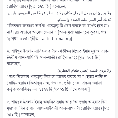
‘আব্দুল্লাহ মালিক বিন আনাস আল-আসবাহী আল-মাদানী
(রাহিমাহুল্লাহ) [মৃত: ১৭৯ হি.] বলেছেন,
ولا يجزئ أن يجعل الرجل مكان زكاة الفطر عرضًا من العروض وليس
كذلك أمر النبي عليه الصلاة والسلام.
“ফিতরার জায়গায় অর্থ বা খাদ্যমূল্য নির্ধারণ করলে তা যথেষ্ট হবে না।
নাবী ﷺ এভাবে আদেশ দেননি।” [আল-মুদাওয়্যানাতুল কুবরা, খণ্ড:
২; পৃষ্ঠা: ৩৮৫; গৃহীত: tasfiatarbia.org]
২. শাইখুল ইসলাম নাসিরুল হাদীস ফাক্বীহুল মিল্লাত ইমাম মুহাম্মাদ বিন
ইদরীস আশ-শাফি‘ঈ আল-মাক্কী (রাহিমাহুল্লাহ) [মৃত: ২০৪ হি.]
বলেছেন,
ولا يؤدي قيمته (يعني طعام الفطرة).
“আর ফিতরার খাদ্যমূল্য দিয়ে তা আদায় করবে না।” [ইমাম শাফি‘ঈ
(রাহিমাহুল্লাহ) কিতাবুল উম্ম, খণ্ড: ৩; পৃষ্ঠা: ১৭৪; দারুল ওয়াফা
কর্তৃক প্রকাশিত; সন: ১৪২২ হি./২০০১ খ্রি. (১ম প্রকাশ)]
৩. শাইখুল ইসলাম ইমামু আহলিস সুন্নাহ আবূ ‘আব্দুল্লাহ আহমাদ বিন
মুহাম্মাদ বিন হাম্বাল আশ-শাইবানী আল-বাগদাদী (রাহিমাহুল্লাহ) [মৃত:
২৪১ হি.] বলেছেন,