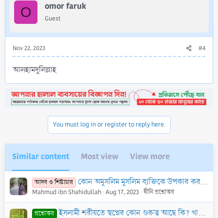
omor faruk
O
Guest
Nov 22, 2023
#4
আলহামদুলিল্লাহ
You must log in or register to reply here.
Similar content
Most view
View more
কোন অমুসলিম মুসলিম ব্যক্তিকে উপকার করলে তাকে জাযাকাল্লাহু খায়রান বলতে বা শুকরিয়া জানাতে পারবে কি?
আদব ও শিষ্টাচার
Mahmud ibn Shahidullah
Aug 17, 2023
দ্বীনি প্রশ্নোত্তর
ইসলামী শরীয়তে স্বপ্নের কোন গুরুত্ব আছে কি? খারাপ স্বপ্ন দেখলে করণীয় কি? বিস্তারিত জানতে চাই।
প্রশ্নোত্তর