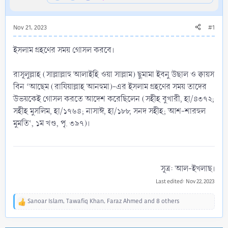
Nov 21, 2023
#1
ইসলাম গ্রহণের সময় গোসল করবে।
রাসূলুল্লাহ (সাল্লাল্লাহু আলাইহি ওয়া সাল্লাম) ছুমামা ইবনু উছাল ও ক্বায়স
বিন ‘আছেম (রাযিয়াল্লাহ আনহুমা)-এর ইসলাম গ্রহণের সময় তাদের
উভয়কেই গোসল করতে আদেশ করেছিলেন (সহীহ বুখারী, হা/৪৩৭২;
সহীহ মুসলিম, হা/১৭৬৪; নাসাঈ, হা/১৮৮, সনদ সহীহ; আশ-শারহুল
মুমতি‘, ১ম খণ্ড, পৃ. ৩৯৭)।
সূত্র: আল-ইখলাছ।​
Last edited:
Nov 22, 2023
Sanoar Islam
,
Tawafiq Khan
,
Faraz Ahmed
and 8 others
R
e
a