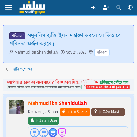
অমুসলিম ব্যক্তি ইসলাম গ্রহণ করলে সে কিভাবে
পবিত্রতা
পবিত্রতা অর্জন করবে?
T
S
T
Mahmud ibn Shahidullah
Nov 21, 2023
পবিত্রতা
h
t
a
r
a
g
e
r
s
দ্বীনি প্রশ্নোত্তর
a
t
d
d
s
a
t
t
a
e
Mahmud ibn Shahidullah
r
t
Knowledge Sharer
ilm Seeker
Q&A Master
e
Salafi User
r