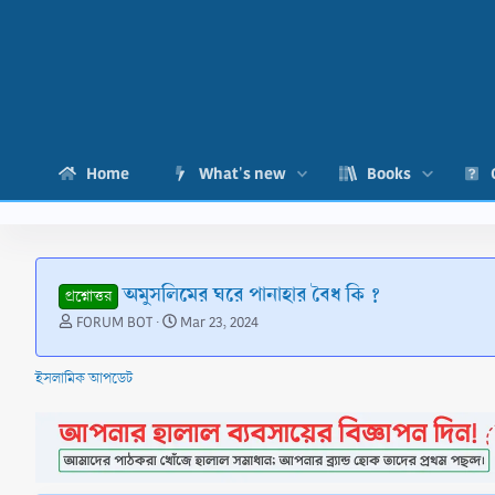
Home
What's new
Books
অমুসলিমের ঘরে পানাহার বৈধ কি ?
প্রশ্নোত্তর
T
S
FORUM BOT
Mar 23, 2024
h
t
r
a
ইসলামিক আপডেট
e
r
a
t
d
d
s
a
t
t
a
e