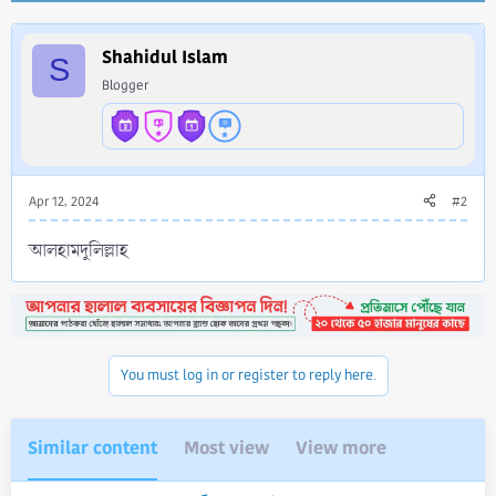
c
t
i
Shahidul Islam
S
o
Blogger
n
s
:
Apr 12, 2024
#2
আলহামদুলিল্লাহ
You must log in or register to reply here.
Similar content
Most view
View more