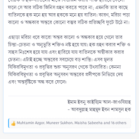
বেঠিক ও হক-বাতিলের মাঝে বিভাজন করার শক্তি হারিয়ে ফেলে।
ফলে সে আর সঠিক জিনিস গ্রহণ করতে পারে না; এমনকি তার কাছে
বাতিলকে হক মনে হয় আর হককে মনে হয় বাতিল। কারণ, মরিচা পড়া
কালো ও অন্ধকার অন্তরে কোনো বস্তুর সঠিক প্রতিচ্ছবি ফুটে উঠে না।
এছাড়া মরিচা ধরে কারো অন্তর কালো ও অন্ধকার হয়ে গেলে তার
চিন্তা-চেতনা ও অনুভূতি শক্তিও নষ্ট হয়ে যায়। হক গ্রহণ করার শক্তি ও
সাহস নিঃশেষ হয়ে যায় এবং হারিয়ে যায় বাতিলকে অস্বীকার করার
চেতনা। এটাই হচ্ছে অন্তরের সবচেয়ে বড় শাস্তি। এসব মূলত
যিকিরবিমুখতা ও প্রবৃত্তির শুরু অনুসরণ থেকে উৎসারিত। কেননা
যিকিরবিমুখতা ও প্রবৃত্তির অনুসরণ অন্তরের প্রদীপকে নিভিয়ে দেয়
এবং অন্তর্দৃষ্টিকে অন্ধ করে ফেলে৷
ইমাম ইবনু কাইয়্যিম আল-জাওযিয়াহ
- আবদুল্লাহ মাহমূদ ইবন শামসুল হক​
Muhtamin Azgor
,
Muneer Sukhon
,
Maisha Sabeeha
and 16 others
R
e
a