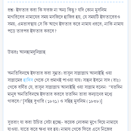
প্রশ্ন: ইফতার করা কি ফরজ না অন্য কিছু? যদি কোন মুসলিম
মাগরিবের নামাযের সময় মসজিদে হাজির হয়, যে সময়টি ইফতারেরও
সময়; এমতাবস্থায় সে কি আগে ইফতার করে নামায ধরবে; নাকি নামায
পড়ে তারপর ইফতার করবে?
উত্তরঃ আলহামদুলিল্লাহ
অনতিবিলম্বে ইফতার করা সুন্নত। রাসূল সাল্লাল্লাহু আলাইহি ওয়া
সাল্লামের
হাদিস
থেকে সে প্রমাণই পাওয়া যায়। সাহল ইবনে সাদ (রাঃ)
থেকে বর্ণিত যে, রাসূল সাল্লাল্লাহু আলাইহি ওয়া সাল্লাম বলেন: “যতদিন
মানুষ অনতিবিলম্বে ইফতার করবে ততদিন তারা কল্যাণের মধ্যে
থাকবে।”[সহিহ বুখারি (১৮২১) ও সহিহ মুসলিম (১৮৩৮)]
সুতরাং যা করা উচিত সেটা হচ্ছে- কয়েক লোকমা মুখে দিয়ে নামাযে
যাওয়া; যাতে করে ক্ষুধা দূর হয়। নামায থেকে ফিরে এসে নিজের