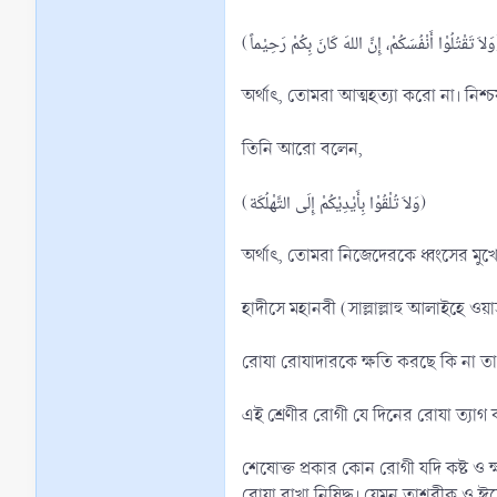
(َانَ بِكُمْ رَحِيْماً
অর্থাৎ, তোমরা আত্মহত্যা করো না। নিশ
তিনি আরো বলেন,
(وَلاَ تُلْقُوْا بِأَيْدِيْكُمْ إِلَى التَّهْلُكَة)
অর্থাৎ, তোমরা নিজেদেরকে ধ্বংসের মু
হাদীসে মহানবী (সাল্লাল্লাহু আলাইহে ওয়
রোযা রোযাদারকে ক্ষতি করছে কি না তা 
এই শ্রেণীর রোগী যে দিনের রোযা ত্যা
শেষোক্ত প্রকার কোন রোগী যদি কষ্ট ও ক
রোযা রাখা নিষিদ্ধ। যেমন তাশরীক ও ঈদ