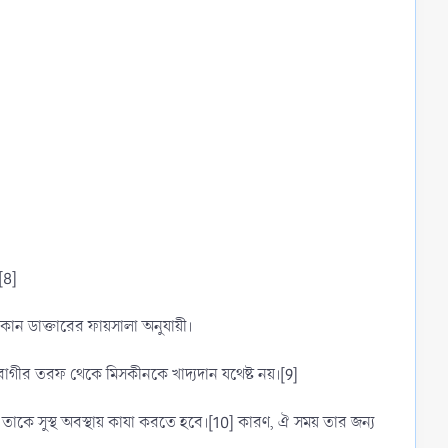
[8]
কোন ডাক্তারের ফায়সালা অনুযায়ী।
রোগীর তরফ থেকে মিসকীনকে খাদ্যদান যথেষ্ট নয়।[9]
ং তাকে সুস্থ অবস্থায় কাযা করতে হবে।[10] কারণ, ঐ সময় তার জন্য