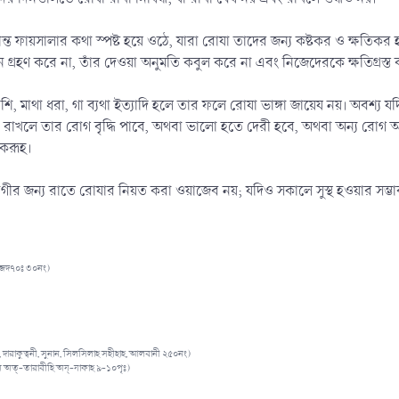
্ত ফায়সালার কথা স্পষ্ট হয়ে ওঠে, যারা রোযা তাদের জন্য কষ্টকর ও ক্ষতিকর হও
ন গ্রহণ করে না, তাঁর দেওয়া অনুমতি কবুল করে না এবং নিজেদেরকে ক্ষতিগ্রস্
-কাশি, মাথা ধরা, গা ব্যথা ইত্যাদি হলে তার ফলে রোযা ভাঙ্গা জায়েয নয়। অবশ্য
া রাখলে তার রোগ বৃদ্ধি পাবে, অথবা ভালো হতে দেরী হবে, অথবা অন্য রোগ
মকরূহ।
 জন্য রাতে রোযার নিয়ত করা ওয়াজেব নয়; যদিও সকালে সুস্থ হওয়ার সম্ভাবনা থা
্জিদ৭০ঃ ৩০নং)
কী, দারাকুত্বনী, সুনান, সিলসিলাহ সহীহাহ, আলবানী ২৫০নং)
ি অত্-তারাবীহি অয্-যাকাহ ৯-১০পৃঃ)