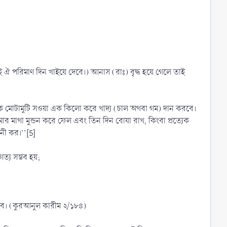
ঐ পরিমাণ দিন খাইয়ে দেবে।) আনাস (রাঃ) বৃদ্ধ হয়ে গেলে তাই
িসকীনকে মোটামুটি সওয়া এক কিলো করে খাদ্য (চাল অথবা গম) দান করবে।
মার মাথা মুন্ডন করে ফেল এবং তিন দিন রোযা রাখ, কিংবা প্রত্যেক
নী কর।’’[5]
ত্য সম্ভব হয়;
করবে। (কুরআনুল কারীম ২/১৮৪)