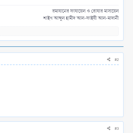
রমাযানের ফাযায়েল ও রোযার মাসায়েল
শাইখ আব্দুল হামীদ আল-ফাইযী আল-মাদানী​
#2
#3