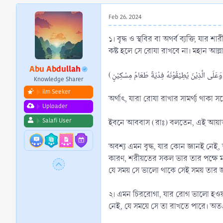
r
t
Feb 26, 2024
e
r
১। বৃদ্ধ ও স্থবির বা অথর্ব ব্যক্তি, 
কষ্ট হলে সে রোযা রাখবে না। মহান আল্
Abu Abdullah
(ٌ طَعَامُ مِسْكِيْنٍ
Knowledge Sharer
ilm Seeker
অর্থাৎ, যারা রোযা রাখার সামর্থ্য থাক
Uploader
Salafi User
ইবনে আববাস (রাঃ) বলতেন, এই আয়াত মনস
অবশ্য এমন বৃদ্ধ, যার কোন জ্ঞানই ন
কারণ, শরীয়তের সকল ভার তার পক্ষে 
যে সময় সে ভালো থাকে সেই সময় তার জন
২। এমন চিররোগা, যার রোগ ভালো হওয়ার
নেই, যে সময়ে সে তা রাখতে পারে। অ