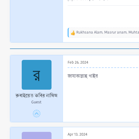
Rukhsana Alam
,
Masrur anam
,
Muhta
R
e
a
c
t
Feb 26, 2024
i
র
o
n
জাযাকাল্লাহ খাইর
s
:
রুবাইয়েত কবির নাফিম
Guest
Apr 13, 2024