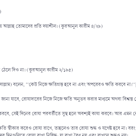
وَلاَ تَقْتُلُوْا أَنْفُسَكُمْ، إِنَّ اللهَ ك)
্চয় আল্লাহ তোমাদের প্রতি দয়াশীল। (কুরআনুল কারীম ৪/২৯)
খে ঠেলে দিও না। (কুরআনুল কারীম ২/১৯৫)
াসাল্লাম) বলেন, ‘‘কেউ নিজে ক্ষতিগ্রস্ত হবে না এবং অপরেরও ক্ষতি করবে না।’’
জানা যাবে, রোযাদারের নিজে নিজে ক্ষতি অনুভব করার মাধ্যমে অথবা বিশ্বস্ত 
গ করবে, সেই দিনের রোযা পরবর্তীতে সুস্থ হলে অবশ্যই কাযা করবে। আর এমন 
্ষতি স্বীকার করেও রোযা রাখে, তাহলেও তার রোযা শুদ্ধ ও যথেষ্ট হবে না। বর
ের দিনগুলিতে রোযা রাখা নিষিদ্ধ; যা রাখা বৈধ নয় এবং রাখলে শুদ্ধও নয়।