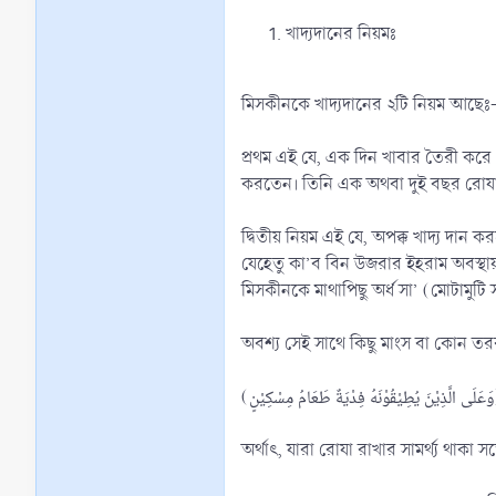
খাদ্যদানের নিয়মঃ
মিসকীনকে খাদ্যদানের ২টি নিয়ম আছেঃ
প্রথম এই যে, এক দিন খাবার তৈরী করে
করতেন। তিনি এক অথবা দুই বছর রোযা র
দ্বিতীয় নিয়ম এই যে, অপক্ক খাদ্য দান 
যেহেতু কা’ব বিন উজরার ইহরাম অবস্থায় 
মিসকীনকে মাথাপিছু অর্ধ সা’ (মোটামুট
অবশ্য সেই সাথে কিছু মাংস বা কোন তরক
(ٌ طَعَامُ مِسْكِيْنٍ
অর্থাৎ, যারা রোযা রাখার সামর্থ্য থাক