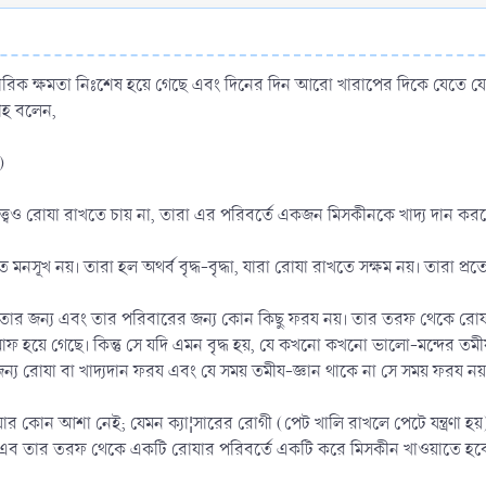
যার শারীরিক ক্ষমতা নিঃশেষ হয়ে গেছে এবং দিনের দিন আরো খারাপের দিকে যেতে 
লাহ বলেন,
وَعَلَى الَّذِيْنَ يُطِيْقُوْنَهُ فِدْيَة)
া সত্ত্বেও রোযা রাখতে চায় না, তারা এর পরিবর্তে একজন মিসকীনকে খাদ্য দান 
ূখ নয়। তারা হল অথর্ব বৃদ্ধ-বৃদ্ধা, যারা রোযা রাখতে সক্ষম নয়। তারা প্র
েই, তার জন্য এবং তার পরিবারের জন্য কোন কিছু ফরয নয়। তার তরফ থেকে র
মাফ হয়ে গেছে। কিন্তু সে যদি এমন বৃদ্ধ হয়, যে কখনো কখনো ভালো-মন্
্য রোযা বা খাদ্যদান ফরয এবং যে সময় তমীয-জ্ঞান থাকে না সে সময় ফরয নয়
 কোন আশা নেই; যেমন ক্যা¦সারের রোগী (পেট খালি রাখলে পেটে যন্ত্রণা হ
তএব তার তরফ থেকে একটি রোযার পরিবর্তে একটি করে মিসকীন খাওয়াতে হবে