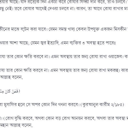
তিয়ার আছে। যদি প্রত্যেক দিন একটা করে রোযার ফিদ্য়া দান করে, তাও চলবে।
 কিছু নেই। তবে রোযার আগেই দেওয়া চলবে না। কারণ, তা আগে রোযা রাখার 
িসকীনের মাঝে ব¦টন করা যাবে। যেমন সমস্ত খাদ্য কেবল উপযুক্ত একজন মিসকী
াওয়ার আশা আছে; যেমন জ্বর ইত্যাদি, এমন ব্যক্তির ৩ অবস্থা হতে পারেঃ
রোযা তার কোন ক্ষতি করবে না। এমন অবস্থায় তার জন্য রোযা রাখা ওয়াজেব।
রোযা তার কোন ক্ষতি করবে না। এমন অবস্থায় তার জন্য রোযা রাখা মকরূহ। কারণ
আল্লাহ বলেন,
(فَمَنْ كَانَ مِنْكُمْ مَرِيْضاً أَوْ عَلَى سَفَرٍ فَعِدَّةٌ مِّنْ أَيَّامٍ أُخَر)
ুস্থ বা মুসাফির হলে সে অপর কোন দিন গণনা করবে। (কুরআনুল কারীম ২/১৮৪)
। (রোগ বৃদ্ধি করবে, অথবা কোন বড় রোগ আনয়ন করবে, অথবা তার অবস্থা মরণা
মহান আল্লাহ বলেন,