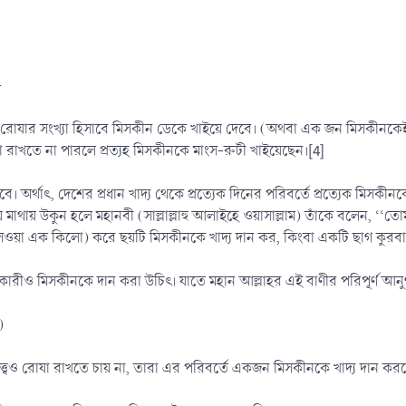
-
 রোযার সংখ্যা হিসাবে মিসকীন ডেকে খাইয়ে দেবে। (অথবা এক জন মিসকীনকেই 
াখতে না পারলে প্রত্যহ মিসকীনকে মাংস-রুটী খাইয়েছেন।[4]
করবে। অর্থাৎ, দেশের প্রধান খাদ্য থেকে প্রত্যেক দিনের পরিবর্তে প্রত্যেক ম
মাথায় উকুন হলে মহানবী (সাল্লাল্লাহু আলাইহে ওয়াসাল্লাম) তাঁকে বলেন, ‘‘তো
ি সওয়া এক কিলো) করে ছয়টি মিসকীনকে খাদ্য দান কর, কিংবা একটি ছাগ কুরবা
ারীও মিসকীনকে দান করা উচিৎ। যাতে মহান আল্লাহর এই বাণীর পরিপূর্ণ আনুগ
وَعَلَى الَّذِيْنَ يُطِيْقُوْنَهُ فِدْيَة)
া সত্ত্বেও রোযা রাখতে চায় না, তারা এর পরিবর্তে একজন মিসকীনকে খাদ্য দান 