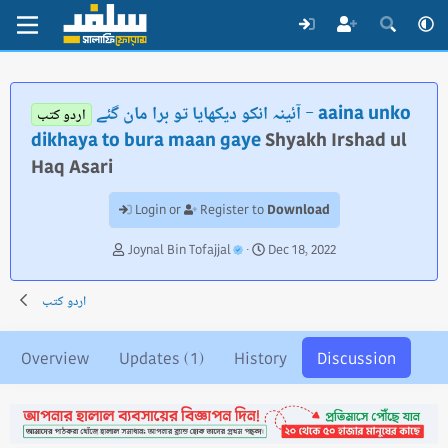
آئینہ انکو دیکھایا تو برا مان گئے - aaina unko
اردو کتب
dikhaya to bura maan gaye
Shyakh Irshad ul
Haq Asari
Download
Login or
Register to
T
S
Joynal Bin Tofajjal
Dec 18, 2022
h
t
r
a
اردو کتب
e
r
a
t
d
d
Overview
Updates (1)
History
Discussion
s
a
t
t
a
e
r
t