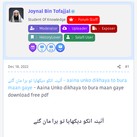
e
r
Joynal Bin Tofajjal
Student Of Knowledge
Forum Staff
Moderator
Uploader
Exposer
HistoryLover
Salafi User
Dec 18, 2022
#1
آئینہ انکو دیکھایا تو برا مان گئے - aaina unko dikhaya to bura
maan gaye
- Aaina Unko dikhaya to bura maan gaye
download free pdf