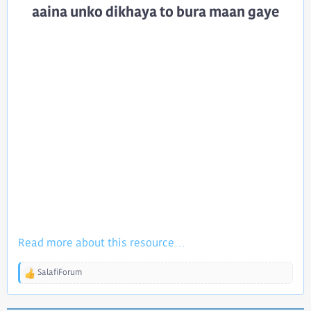
aaina unko dikhaya to bura maan gaye​
Read more about this resource...
SalafiForum
R
e
a