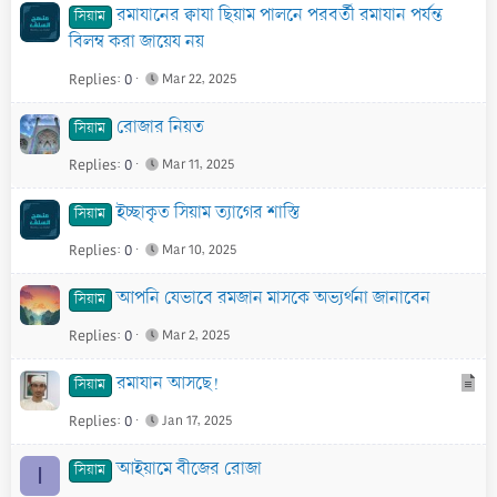
রমাযানের ক্বাযা ছিয়াম পালনে পরবর্তী রমাযান পর্যন্ত
সিয়াম
বিলম্ব করা জায়েয নয়
Replies
0
Mar 22, 2025
রোজার নিয়ত
সিয়াম
Replies
0
Mar 11, 2025
ইচ্ছাকৃত সিয়াম ত্যাগের শাস্তি
সিয়াম
Replies
0
Mar 10, 2025
আপনি যেভাবে রমজান মাসকে অভ্যর্থনা জানাবেন
সিয়াম
Replies
0
Mar 2, 2025
A
রমাযান আসছে!
সিয়াম
r
Replies
0
Jan 17, 2025
t
i
আইয়ামে বীজের রোজা
সিয়াম
I
c