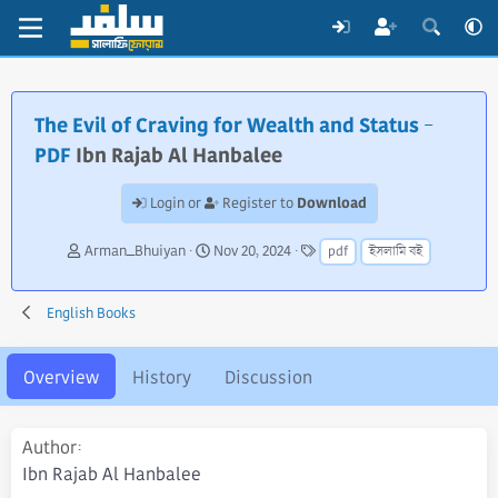
The Evil of Craving for Wealth and Status -
PDF
Ibn Rajab Al Hanbalee
Download
Login or
Register to
A
C
T
Arman_Bhuiyan
Nov 20, 2024
pdf
ইসলামি বই
u
r
a
t
e
g
h
a
s
English Books
o
t
r
i
o
Overview
History
Discussion
n
d
a
Author
t
Ibn Rajab Al Hanbalee
e