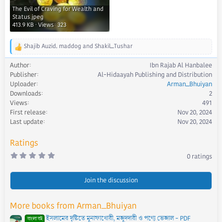
The Evil of Craving for Wealth and
Status.jpeg
413.9 KB · Views: 323
Shajib Auzid
,
maddog
and
Shakil_Tushar
R
e
Author
Ibn Rajab Al Hanbalee
a
Publisher
Al-Hidaayah Publishing and Distribution
c
Uploader
Arman_Bhuiyan
t
Downloads
2
i
Views
491
o
First release
Nov 20, 2024
n
s
Last update
Nov 20, 2024
:
Ratings
0
0 ratings
.
0
0
s
Join the discussion
t
a
r
More books from Arman_Bhuiyan
(
s
ইসলামের দৃষ্টিতে মুনাফাখোরী, মজুদদারী ও পণ্যে ভেজাল - PDF
)
বাংলা বই