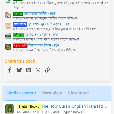
ডাউনলোড করুন ইসলামের দৃষ্টিতে মুনাফাখোরী, মজুদদারী ও পণ্যে ভেজাল বইয়ের
পিডিএফ
চার ইমামের আক্বীদা - PDF
বাংলা বই
ডাউনলোড করুন চার ইমামের আক্বীদা বইয়ের পিডিএফ
সুন্দর শব্দসমূহ (কালিমাতুল হাসানাহ) - PDF
ভাষা শিক্ষা বই
ডাউনলোড করুন সুন্দর শব্দসমূহ (কালিমাতুল হাসানাহ) বইয়ের পিডিএফ
মুওয়াত্তা ইমাম মুহাম্মদ - PDF
হাদিস গ্রন্থ
ডাউনলোড করুন মুওয়াত্তা ইমাম মুহাম্মদ বইয়ের পিডিএফ
সীরাত ইবনে হিশাম - PDF
গায়রে সালাফি
ডাউনলোড করুন সীরাত ইবনে হিশাম বইয়ের পিডিএফ
Share this book
Facebook
Bluesky
LinkedIn
WhatsApp
Link
Similar content
Most view
View more
The Holy Quran: English Translation of The Noble Qur'an | English Edition - PDF
English Books
Abu Abdullah
Aug 15, 2024
English Books