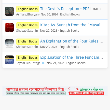
The Devil's Deception - PDF
Imam Ibn Al - Jawzi
English Books
Arman_Bhuiyan
Nov 20, 2024
English Books
Kitab As-Sunnah from the “Masail” of Harb ibn Isma’il Al-Karmani - PDF
English Books
Shabab Salehin
Nov 20, 2023
English Books
An Explanation of the Four Rules Regarding Shirk - PDF
English Books
Shabab Salehin
Nov 20, 2023
English Books
Explanation of the Three Fundamental Principles of Islaam
English Books
Joynal Bin Tofajjal
Nov 29, 2022
English Books