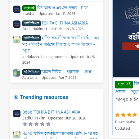
i
বিদ‘আত ও এর মন্দ প্রভাব - PDF
n
বাংলা বই
Iftakhar
Updated:
Jan 11, 2024
g
TOHFA E ITHNA ASHARIA
শর্ট পিডিএফ
SadiulHakim
Updated:
Jun 28, 2026
হাদিস তাহক্বীকে আলবানী (রাহি.)-এর
শর্ট পিডিএফ
মত পরিবর্তন: সর্বশেষ সিদ্ধান্ত ও কারণ বিশ্লেষণ -
PDF
abdulazizulhakimgrameen
Updated:
Jul 9,
2024
আমল সিরিজ – প্যাকেজ - sPDF
শর্ট পিডিএফ
Abu Umar
Updated:
Apr 7, 2023
বি
বাংলা বই
প্রভাব - PDF
Trending resources
আবদুল্লাহ ই
Book 'TOHFA E ITHNA ASHARIA'
SadiulHakim
Updated:
Jun 28, 2026
Downloads
0
.
Updated
0
Book 'হাদিস তাহক্বীকে আলবানী (রাহি.)-এর মত
0