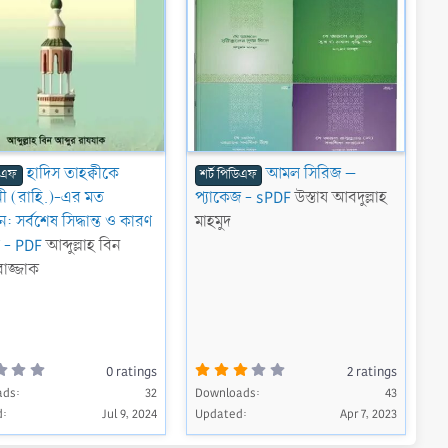
হাদিস তাহক্বীকে
আমল সিরিজ –
ডিএফ
শর্ট পিডিএফ
 (রাহি.)-এর মত
প্যাকেজ - sPDF
উস্তায আবদুল্লাহ
ন: সর্বশেষ সিদ্ধান্ত ও কারণ
মাহমুদ
ণ - PDF
আব্দুল্লাহ বিন
রাজ্জাক
0
3
0 ratings
2 ratings
.
.
ads
0
32
Downloads
0
43
0
0
d
Jul 9, 2024
Updated
Apr 7, 2023
s
s
t
t
a
a