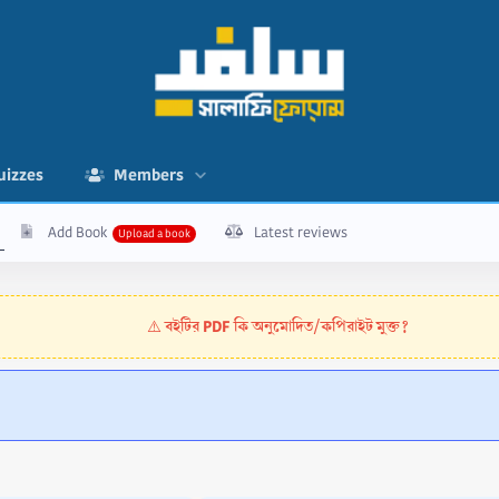
uizzes
Members
Add Book
Latest reviews
বইটির PDF কি অনুমোদিত/কপিরাইট মুক্ত?
⚠️