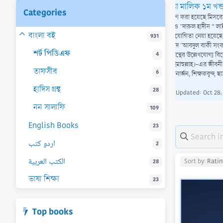
Book 'মুওয়াত্তা মালিক ১ম খন্ড - PDF'
Categories
১. অত্র গ্রন্থটি অনুসরণ করা হয়েছে মিসরের “দারু ইবনুল জাওযী",
মাকতাবাতুস্ সফা" ও "দারুল হাদীস ” লাইব্রেরী থেকে প্রকাশিত হাদীস
বাংলা বই
গ্রন্থসমূহের। আর সহযোগিতা নেয়া হয়েছে কম্পিউটার সফ্টওয়্যার মাকতাবাতুশ
931
শামিলাহ্ থেকে ফুআদ 'আবদুল বাকী সংকলিত মুওয়াত্ত্বা মালিক-এর কপি
শর্ট পিডিএফ
4
অবলম্বনে। ২. অত্র গ্রন্থের উল্লেখযোগ্য বিশেষ বৈশিষ্ট্যসমূহ তুলে ধরা হয়েছে।
৩. ইমাম মালিক (রহিমাহুল্লাহ)-এর জীবনী সংযুক্ত করা হয়েছে। এতে আমরা
তাফসীর
6
তাঁর জন্ম, শৈশব, জ্ঞানার্জন, শিক্ষকবৃন্দ, ছাত্রগণ ও লিখিত গ্রন্থাবলী সম্পর্কে
আলোচনা...
হাদিস গ্রন্থ
28
5
Abu Abdullah
Updated:
Oct 28, 2023
.
0
নন সালাফি
109
0
s
t
English Books
23
a
r
(
اردو کتب
2
s
)
الكتب العربية
D
Sort by:
Ratin
28
e
ভাষা শিক্ষা
s
23
c
e
n
Top books
d