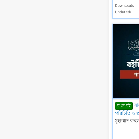
Downloads
Updated
সা
বাংলা বই
পরিচিতি ও প্
মুহাম্মাদ রু