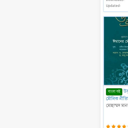
Updated
উস
বাংলা বই
মৌলিক নীতি
মোহাম্মদ মান