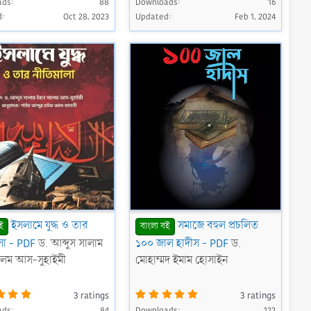
ads
8
88
Downloads
0
16
0
0
d
Oct 28, 2023
Updated
Feb 1, 2024
s
s
t
t
a
a
r
r
(
(
s
s
)
)
ইসলামে যুদ্ধ ও তার
সমাজে বহুল প্রচলিত
ই
বাংলা বই
লা - PDF
ড. আব্দুস সালাম
১০০ জাল হাদীস - PDF
ড.
লেম আস-সুহাইমী
মোহাম্মদ ইমাম হোসাইন
5
5
3 ratings
3 ratings
.
.
ads
0
84
Downloads
0
122