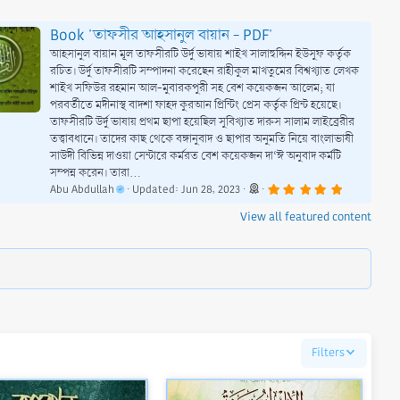
Book 'তাফসীর আহসানুল বায়ান - PDF'
আহসানুল বায়ান মূল তাফসীরটি উর্দু ভাষায় শাইখ সালাহুদ্দিন ইউসুফ কর্তৃক
রচিত। উর্দু তাফসীরটি সম্পাদনা করেছেন রাহীকুল মাখতুমের বিশ্বখ্যাত লেখক
শাইখ সফিউর রহমান আল-মুবারকপুরী সহ বেশ কয়েকজন আলেম; যা
পরবর্তীতে মদীনাস্থ বাদশা ফাহদ কুরআন প্রিন্টিং প্রেস কর্তৃক প্রিন্ট হয়েছে।
তাফসীরটি উর্দু ভাষায় প্রথম ছাপা হয়েছিল সুবিখ্যাত দারুস সালাম লাইব্রেরীর
তত্ত্বাবধানে। তাদের কাছ থেকে বঙ্গানুবাদ ও ছাপার অনুমতি নিয়ে বাংলাভাষী
সাউদী বিভিন্ন দাওয়া সেন্টারে কর্মরত বেশ কয়েকজন দা‘ঈ অনুবাদ কর্মটি
সম্পন্ন করেন। তারা...
5
Abu Abdullah
Updated:
Jun 28, 2023
.
0
View all featured content
0
s
t
a
r
(
s
)
Filters