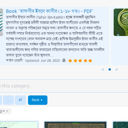
Book 'তাফসীর ইবনে কাসীর (১-১৮ খণ্ড) - PDF'
তাফসীর ইবনে কাসীর (Tafsir ibn Kathir) হচ্ছে কালজয়ী মুহাদ্দিস
মুফাসসির যুগশ্রেষ্ঠ মনীষী আল্লামা হাফিয ইবন কাসীরের একনিষ্ঠ নিরলস
সাধনা ও অক্লান্ত পরিশ্রমের অমৃত ফল। তাফসীর জগতে এ যে বহুল পঠিত
সর্ববাদী সম্মত নির্ভরযোগ্য এক অনন্য সংযোজন ও অবিস্মরণীয় কীর্তি এতে
সন্দেহ সংশয়ের কোন অবকাশ মাত্র নেই। হাফিজ ইমাদুদ্দীন ইবন কাসীর এই
প্রামাণ্য তথ্যবহুল, সর্বজন গৃহীত ও বিস্তারিত তাফসীরের মাধ্যমে আরবী
ভাষাভাষীদের জন্য পবিত্র কালামের সত্যিকারের রূপরেখা অতি স্বচ্ছ সাবলীল
ভাষায় তুলে ধরেছেন তাঁর ক্ষুরধার...
5
কাইফ মেহেদী
Updated:
Jun 28, 2023
.
0
0
s
t
a
r
(
s
)
…
47
Next
g