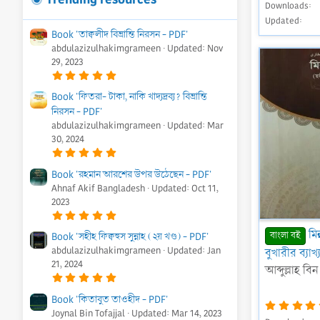
Downloads
Updated
Book 'তাক্বলীদ বিভ্রান্তি নিরসন - PDF'
abdulazizulhakimgrameen
Updated:
Nov
29, 2023
5
.
0
Book 'ফিতরা- টাকা, নাকি খাদ্যদ্রব্য? বিভ্রান্তি
0
নিরসন - PDF'
s
t
abdulazizulhakimgrameen
Updated:
Mar
a
r
30, 2024
(
5
s
.
)
0
Book 'রহমান আরশের উপর উঠেছেন - PDF'
0
Ahnaf Akif Bangladesh
Updated:
Oct 11,
s
t
2023
a
5
r
.
(
0
মি
s
Book 'সহীহ ফিক্বহুস সুন্নাহ (২য় খণ্ড) - PDF'
বাংলা বই
0
)
abdulazizulhakimgrameen
Updated:
Jan
s
বুখারীর ব্যাখ
t
21, 2024
আব্দুল্লাহ বি
a
5
r
.
(
0
s
Book 'কিতাবুত তাওহীদ - PDF'
0
)
Joynal Bin Tofajjal
Updated:
Mar 14, 2023
s