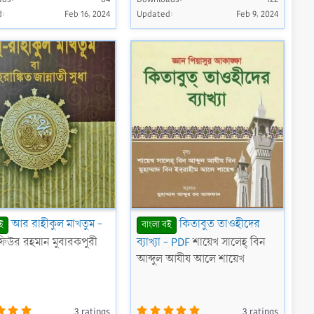
0
0
d
Feb 16, 2024
Updated
Feb 9, 2024
s
s
t
t
a
a
r
r
(
(
s
s
)
)
আর রাহীকুল মাখতুম -
কিতাবুত তাওহীদের
ই
বাংলা বই
িউর রহমান মুবারকপুরী
ব্যাখ্যা - PDF
শায়েখ সালেহ্ বিন
আব্দুল আযীয আলে শায়েখ
5
5
3 ratings
3 ratings