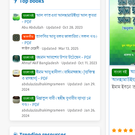
Top books
e
n
আল ফাতওয়া আলহামাউইয়্যা আল কুবরা
বাংলা বই
d
- PDF
i
n
Abu Abdullah
Updated:
Oct 28, 2023
g
তাফসির আবু বকর জাকারিয়া (সকল খণ্ড)
তাফসীর
- PDF
কাইফ মেহেদী
Updated:
Mar 13, 2025
রহমান আরশের উপর উঠেছেন - PDF
বাংলা বই
Ahnaf Akif Bangladesh
Updated:
Oct 11, 2023
আ
ইমাম আবূ হানীফা (রাহিমাহুল্লাহ) [ব্যক্তিত্ব
বাংলা বই
বাংলা বই
ও মাযহাব] - PDF
আলহামাউইয়্
abdulazizulhakimgrameen
Updated:
Jan 29,
ইমাম ইবনে তা
2024
মিন্নাতুল বারী (ছহীহ বুখারীর ব্যাখ্যা ১ম
বাংলা বই
খণ্ড) - PDF
abdulazizulhakimgrameen
Updated:
Jan 26,
2024
Trending resources