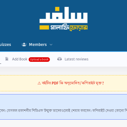
uizzes
Members
Add Book
Latest reviews
বইটির PDF কি অনুমোদিত/কপিরাইট মুক্ত?
⚠️
 করবেন। যেসকল প্রকাশনীর পিডিএফ উন্মুক্ত তাদেরগুলোই শেয়ার করবেন। কপিরাইট দেওয়া কোনো