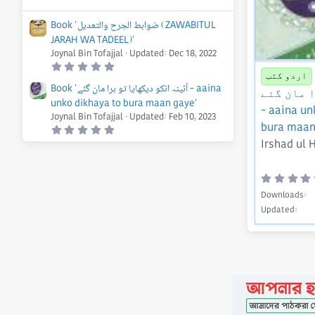
Book 'ضوابط الجرح والتعديل (ZAWABITUL
JARAH WA TADEEL)'
Joynal Bin Tofajjal
Updated:
Dec 18, 2022
0
.
اردو کتب
0
Book 'آئینہ انکو دیکھایا تو برا مان گئے - aaina
 مان گئے
0
unko dikhaya to bura maan gaye'
s
- aaina un
t
Joynal Bin Tofajjal
Updated:
Feb 10, 2023
a
bura maan
0
r
.
(
Irshad ul 
0
s
0
)
s
t
a
r
Downloads
(
Updated
s
)