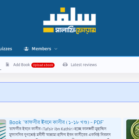
uizzes
Members
Add Book
Latest reviews
Book 'তাফসীর ইবনে কাসীর (১-১৮ খণ্ড) - PDF'
তাফসীর ইবনে কাসীর (Tafsir ibn Kathir) হচ্ছে কালজয়ী মুহাদ্দিস
মুফাসসির যুগশ্রেষ্ঠ মনীষী আল্লামা হাফিয ইবন কাসীরের একনিষ্ঠ নিরলস