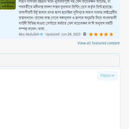
শাইখ সফিউর রহমান আল-মুবারকপুরী সহ বেশ কয়েকজন আলেম; যা
পরবর্তীতে মদীনাস্থ বাদশা ফাহদ কুরআন প্রিন্টিং প্রেস কর্তৃক প্রিন্ট হয়েছে।
তাফসীরটি উর্দু ভাষায় প্রথম ছাপা হয়েছিল সুবিখ্যাত দারুস সালাম লাইব্রেরীর
তত্ত্বাবধানে। তাদের কাছ থেকে বঙ্গানুবাদ ও ছাপার অনুমতি নিয়ে বাংলাভাষী
সাউদী বিভিন্ন দাওয়া সেন্টারে কর্মরত বেশ কয়েকজন দা‘ঈ অনুবাদ কর্মটি
সম্পন্ন করেন। তারা...
5
Abu Abdullah
Updated:
Jun 28, 2023
.
0
View all featured content
0
s
t
a
r
(
s
)
Filters