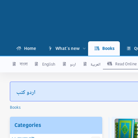
Home
What's new
Books
Q
Read Online
العربية
اردو
English
বাংলা
اردو کتب
Books
ok 'মুওয়াত্তা মালিক ১ম খন্ড - PDF'
Categories
 অত্র গ্রন্থটি অনুসরণ করা হয়েছে মিসরের “দারু ইবনুল জাওযী",
কতাবাতুস্ সফা" ও "দারুল হাদীস ” লাইব্রেরী থেকে প্রকাশিত হাদীস