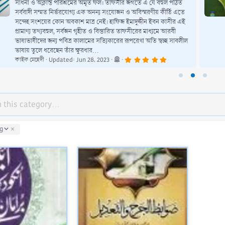
সাধনা ও অক্লান্ত পরিশ্রমের অমৃত ফল। তাফসীর জগতে এ যে বহুল পঠিত
সর্ববাদী সম্মত নির্ভরযোগ্য এক অনন্য সংযোজন ও অবিস্মরণীয় কীর্তি এতে
সন্দেহ সংশয়ের কোন অবকাশ মাত্র নেই। হাফিজ ইমাদুদ্দীন ইবন কাসীর এই
প্রামাণ্য তথ্যবহুল, সর্বজন গৃহীত ও বিস্তারিত তাফসীরের মাধ্যমে আরবী
ভাষাভাষীদের জন্য পবিত্র কালামের সত্যিকারের রূপরেখা অতি স্বচ্ছ সাবলীল
ভাষায় তুলে ধরেছেন তাঁর ক্ষুরধার...
5
কাইফ মেহেদী
Updated:
Jun 28, 2023
.
0
0
s
t
a
r
(
s
)
g