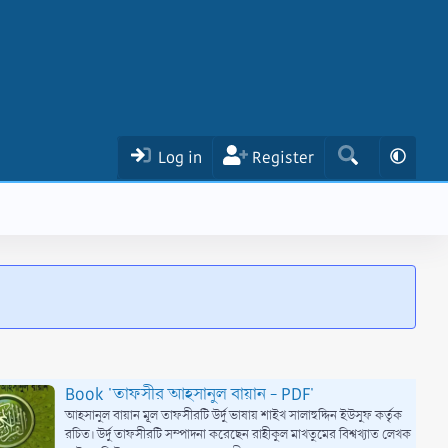
Log in
Register
Book 'তাফসীর আহসানুল বায়ান - PDF'
আহসানুল বায়ান মূল তাফসীরটি উর্দু ভাষায় শাইখ সালাহুদ্দিন ইউসুফ কর্তৃক
রচিত। উর্দু তাফসীরটি সম্পাদনা করেছেন রাহীকুল মাখতুমের বিশ্বখ্যাত লেখক