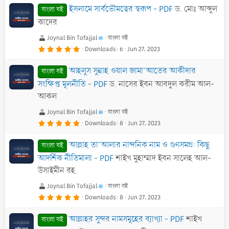
0
ইসলামে সার্বভৌমত্বের স্বরূপ - PDF
ড. মোঃ আব্দুল
s
বাংলা বই
t
a
কাদের
r
(
s
Joynal Bin Tofajjal
বাংলা বই
)
5
Downloads
6
Jun 27, 2023
.
0
0
আহলুস সুন্নাহ ওয়াল জামা'আতের আকীদার
s
বাংলা বই
t
a
সংক্ষিপ্ত মূলনীতি - PDF
ড. নাসের ইবন আবদুল করীম আল-
r
(
আকল
s
)
Joynal Bin Tofajjal
বাংলা বই
5
Downloads
8
Jun 27, 2023
.
0
0
আল্লাহ তা'আলার নান্দনিক নাম ও গুণসমগ্র: কিছু
s
বাংলা বই
t
a
আদর্শিক নীতিমালা - PDF
শাইখ মুহাম্মাদ ইবন সালেহ আল-
r
(
উসাইমীন রহ.
s
)
Joynal Bin Tofajjal
বাংলা বই
5
Downloads
8
Jun 27, 2023
.
0
0
আল্লাহর সুন্দর নামসমূহের ব্যাখ্যা - PDF
শাইখ
s
বাংলা বই
t