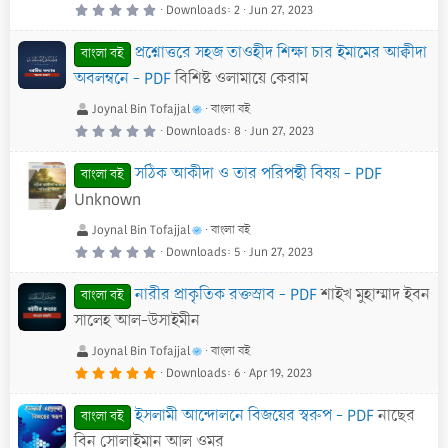
0
Downloads
2
Jun 27, 2023
.
0
0
প্রশ্নোত্তরে সহজ তাওহীদ শিক্ষা চার ইমামের আক্বীদা
s
বাংলা বই
t
a
অবলম্বনে - PDF
বিশিষ্ট ওলামায়ে কেরাম
r
(
s
Joynal Bin Tofajjal
বাংলা বই
)
0
Downloads
8
Jun 27, 2023
.
0
0
সঠিক আকীদা ও তার পরিপন্থী বিষয় - PDF
s
বাংলা বই
t
a
Unknown
r
(
s
Joynal Bin Tofajjal
বাংলা বই
)
0
Downloads
5
Jun 27, 2023
.
0
0
নারীর প্রাকৃতিক রক্তস্রাব - PDF
শাইখ মুহাম্মাদ ইবন
s
বাংলা বই
t
a
সালেহ আল-উসাইমীন
r
(
s
Joynal Bin Tofajjal
বাংলা বই
)
5
Downloads
6
Apr 19, 2023
.
0
0
ইসলামী আন্দোলনে বিজয়ের স্বরুপ - PDF
নাছের
s
বাংলা বই
t
a
বিন সোলাইমান আল ওমর