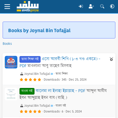
Books by Joynal Bin Tofajjal
Books
F
এসো আরবী শিখি (১-৩ খণ্ড একত্রে) -
ভাষা শিক্ষা বই
e
PDF
মাওলানা আবু তাহের মিসবাহ
a
Joynal Bin Tofajjal
ভাষা শিক্ষা
t
5
Downloads
345
Dec 25, 2024
.
u
0
0
r
কালেমা লা ইলাহা ইল্লাল্লাহ - PDF
আব্দুল আযীয
s
বাংলা বই
t
e
a
ইবন আব্দুল্লাহ ইবন বায (রাহি.)
r
d
(
s
Joynal Bin Tofajjal
বাংলা বই
)
5
Downloads
6
Dec 5, 2024
.
0