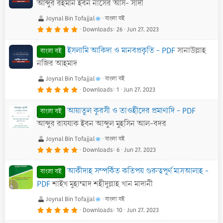
a
আব্দুর রহমান ইবন নাসের আস- সাদী
r
(
s
Joynal Bin Tofajjal
বাংলা বই
)
5
Downloads
26
Jun 27, 2023
.
0
0
ইসলামি আকিদা ও মানবপ্রকৃতি - PDF
সানাউল্লাহ
s
বাংলা বই
t
a
নজির আহমাদ
r
(
s
Joynal Bin Tofajjal
বাংলা বই
)
5
Downloads
1
Jun 27, 2023
.
0
0
আয়াতুল কুরসী ও তাওহীদের প্রমাণাদি - PDF
s
বাংলা বই
t
a
আব্দুর রাযযাক ইবন আব্দুল মুহসিন আল-বদর
r
(
s
Joynal Bin Tofajjal
বাংলা বই
)
5
Downloads
6
Jun 27, 2023
.
0
0
আকীদাহ সম্পর্কিত কতিপয় গুরুত্বপূর্ণ মাসআলাহ -
s
বাংলা বই
t
a
PDF
শাইখ মুহাম্মাদ শহীদুল্লাহ খান মাদানী
r
(
s
Joynal Bin Tofajjal
বাংলা বই
)
5
Downloads
10
Jun 27, 2023
.
0