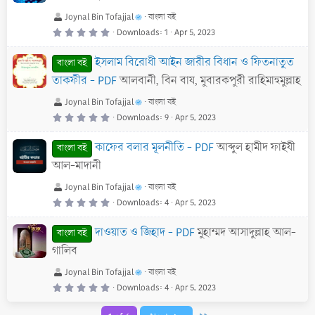
r
(
s
Joynal Bin Tofajjal
বাংলা বই
)
0
Downloads
1
Apr 5, 2023
.
0
0
ইসলাম বিরোধী আইন জারীর বিধান ও ফিতনাতুত
s
বাংলা বই
t
a
তাকফীর - PDF
আলবানী, বিন বায, মুবারকপুরী রাহিমাহুমুল্লাহ
r
(
s
Joynal Bin Tofajjal
বাংলা বই
)
0
Downloads
9
Apr 5, 2023
.
0
0
কাফের বলার মূলনীতি - PDF
আব্দুল হামীদ ফাইযী
s
বাংলা বই
t
a
আল-মাদানী
r
(
s
Joynal Bin Tofajjal
বাংলা বই
)
0
Downloads
4
Apr 5, 2023
.
0
0
দাওয়াত ও জিহাদ - PDF
মুহাম্মদ আসাদুল্লাহ আল-
s
বাংলা বই
t
a
গালিব
r
(
s
Joynal Bin Tofajjal
বাংলা বই
)
0
Downloads
4
Apr 5, 2023
.
0
0