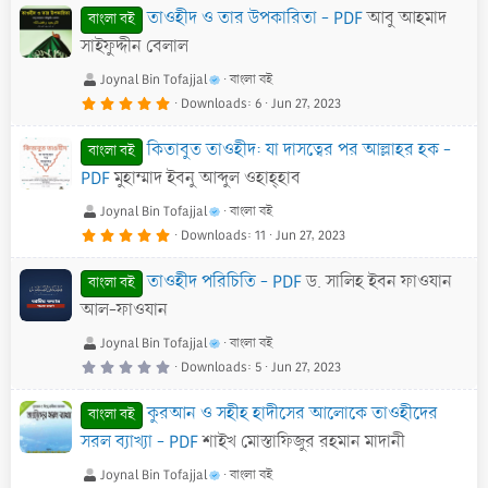
0
তাওহীদ ও তার উপকারিতা - PDF
আবু আহমাদ
s
বাংলা বই
t
a
সাইফুদ্দীন বেলাল
r
(
s
Joynal Bin Tofajjal
বাংলা বই
)
5
Downloads
6
Jun 27, 2023
.
0
0
কিতাবুত তাওহীদ: যা দাসত্বের পর আল্লাহর হক -
s
বাংলা বই
t
a
PDF
মুহাম্মাদ ইবনু আব্দুল ওহাহ্হাব
r
(
s
Joynal Bin Tofajjal
বাংলা বই
)
5
Downloads
11
Jun 27, 2023
.
0
0
তাওহীদ পরিচিতি - PDF
ড. সালিহ ইবন ফাওযান
s
বাংলা বই
t
a
আল-ফাওযান
r
(
s
Joynal Bin Tofajjal
বাংলা বই
)
0
Downloads
5
Jun 27, 2023
.
0
0
কুরআন ও সহীহ হাদীসের আলোকে তাওহীদের
s
বাংলা বই
t
a
সরল ব্যাখ্যা - PDF
শাইখ মোস্তাফিজুর রহমান মাদানী
r
(
s
Joynal Bin Tofajjal
বাংলা বই
)