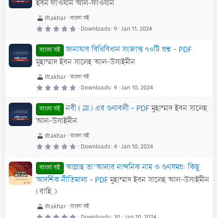
a
ইবন ফাওযান আল-ফাওযান
r
(
s
Iftakhar
বাংলা বই
)
0
Downloads
9
Jan 11, 2024
.
0
0
জানাযার বিধিবিধান সংক্রান্ত ৭০টি প্রশ্ন - PDF
s
বাংলা বই
t
a
মুহাম্মাদ ইবন সালেহ আল-উসাইমীন
r
(
s
Iftakhar
বাংলা বই
)
0
Downloads
9
Jan 10, 2024
.
0
0
নবী (ﷺ) এর গুণাবলী - PDF
মুহাম্মাদ ইবন সালেহ
s
বাংলা বই
t
a
আল-উসাইমীন
r
(
s
Iftakhar
বাংলা বই
)
0
Downloads
4
Jan 10, 2024
.
0
0
আল্লাহ তা‘আলার নান্দনিক নাম ও গুণসমগ্র: কিছু
s
বাংলা বই
t
a
আদর্শিক নীতিমালা - PDF
মুহাম্মাদ ইবন সালেহ আল-উসাইমীন
r
(
(রাহি.)
s
)
Iftakhar
বাংলা বই
0
Downloads
30
Jan 10, 2024