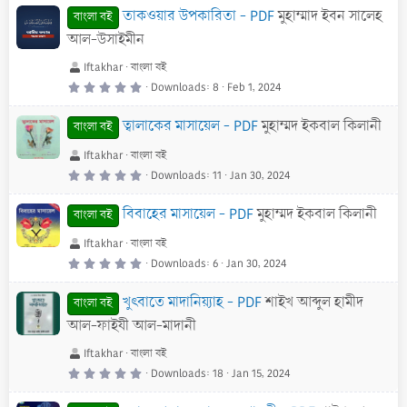
0
তাকওয়ার উপকারিতা - PDF
মুহাম্মাদ ইবন সালেহ
s
বাংলা বই
t
a
আল-উসাইমীন
r
(
s
Iftakhar
বাংলা বই
)
0
Downloads
8
Feb 1, 2024
.
0
0
ত্বালাকের মাসায়েল - PDF
মুহাম্মদ ইকবাল কিলানী
s
বাংলা বই
t
a
Iftakhar
বাংলা বই
r
(
0
Downloads
11
Jan 30, 2024
s
.
)
0
0
বিবাহের মাসায়েল - PDF
মুহাম্মদ ইকবাল কিলানী
s
বাংলা বই
t
a
Iftakhar
বাংলা বই
r
(
0
Downloads
6
Jan 30, 2024
s
.
)
0
0
খুৎবাতে মাদানিয়্যাহ - PDF
শাইখ আব্দুল হামীদ
s
বাংলা বই
t
a
আল-ফাইযী আল-মাদানী
r
(
s
Iftakhar
বাংলা বই
)
0
Downloads
18
Jan 15, 2024
.
0
0