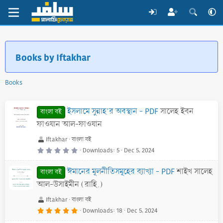
Books by Iftakhar
Books
ইসলামে সুন্নাহ’র অবস্থান - PDF
সালেহ ইবন
বাংলা বই
ফাওযান আল-ফাওযান
Iftakhar
বাংলা বই
0
Downloads
5
Dec 5, 2024
.
0
0
ঈমানের মূলনীতিসমূহের ব্যাখ্যা - PDF
শাইখ সালেহ
s
বাংলা বই
t
a
আল-উসাইমীন (রাহি.)
r
(
s
Iftakhar
বাংলা বই
)
5
Downloads
18
Dec 5, 2024
.
0