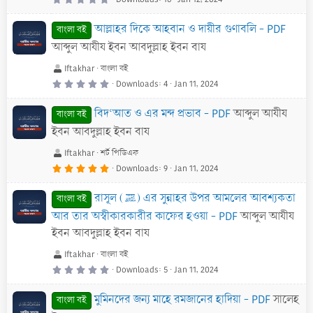
.
0
0
আল্লাহর দিকে আহবান ও দায়ীর গুণাবলি - PDF
s
বাংলা বই
t
a
আব্দুল আযীয ইবন আবদুল্লাহ ইবন বায
r
(
s
Iftakhar
বাংলা বই
)
0
Downloads
4
Jan 11, 2024
.
0
0
বিদ‘আত ও এর মন্দ প্রভাব - PDF
আব্দুল আযীয
s
বাংলা বই
t
a
ইবন আবদুল্লাহ ইবন বায
r
(
s
Iftakhar
শর্ট পিডিএফ
)
5
Downloads
9
Jan 11, 2024
.
0
0
রাসূল (ﷺ) এর সুন্নাহর উপর আমলের আবশ্যকতা
s
বাংলা বই
t
a
আর তার অস্বীকারকারীর কাফের হওয়া - PDF
আব্দুল আযীয
r
(
ইবন আবদুল্লাহ ইবন বায
s
)
Iftakhar
বাংলা বই
0
Downloads
5
Jan 11, 2024
.
0
0
মুমিনদের জন্য মাহে রমজানের হাদিয়া - PDF
সালেহ
s
বাংলা বই
t