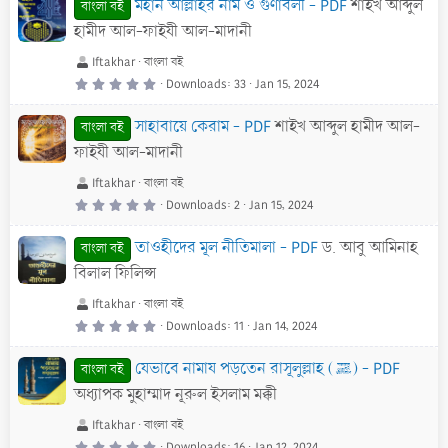
মহান আল্লাহর নাম ও গুণাবলী - PDF
শাইখ আব্দুল
s
বাংলা বই
t
a
হামীদ আল-ফাইযী আল-মাদানী
r
(
s
Iftakhar
বাংলা বই
)
0
Downloads
33
Jan 15, 2024
.
0
0
সাহাবায়ে কেরাম - PDF
শাইখ আব্দুল হামীদ আল-
s
বাংলা বই
t
a
ফাইযী আল-মাদানী
r
(
s
Iftakhar
বাংলা বই
)
0
Downloads
2
Jan 15, 2024
.
0
0
তাওহীদের মূল নীতিমালা - PDF
ড. আবু আমিনাহ
s
বাংলা বই
t
a
বিলাল ফিলিপ্স
r
(
s
Iftakhar
বাংলা বই
)
0
Downloads
11
Jan 14, 2024
.
0
0
যেভাবে নামায পড়তেন রাসূলুল্লাহ (ﷺ) - PDF
s
বাংলা বই
t
a
অধ্যাপক মুহাম্মাদ নূরুল ইসলাম মক্কী
r
(
s
Iftakhar
বাংলা বই
)
0
Downloads
16
Jan 12, 2024