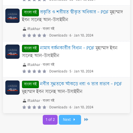
.
0
0
প্রকৃতি ও শরীয়ত স্বীকৃত অধিকার - PDF
মুহাম্মাদ
s
বাংলা বই
t
a
ইবন সালেহ আল-উসাইমীন
r
(
s
Iftakhar
বাংলা বই
)
0
Downloads
6
Jan 10, 2024
.
0
0
নামায বর্জনকারীর বিধান - PDF
মুহাম্মাদ ইবন
s
বাংলা বই
t
a
সালেহ আল-উসাইমীন
r
(
s
Iftakhar
বাংলা বই
)
0
Downloads
5
Jan 10, 2024
.
0
0
নবীর সুন্নতকে আঁকড়ে ধরা ও তার প্রভাব - PDF
s
বাংলা বই
t
a
মুহাম্মাদ ইবন সালেহ আল-উসাইমীন
r
(
s
Iftakhar
বাংলা বই
)
0
Downloads
6
Jan 10, 2024
.
0
0
Last
1 of 2
Next
s
t
a
r
(