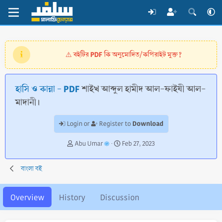
বইটির PDF কি অনুমোদিত/কপিরাইট মুক্ত?
⚠️
হাসি ও কান্না - PDF
শাইখ আব্দুল হামীদ আল-ফাইযী আল-
মাদানী।
Download
Login or
Register to
A
C
Abu Umar
Feb 27, 2023
u
r
t
e
বাংলা বই
h
a
o
t
r
i
Overview
History
Discussion
o
n
d