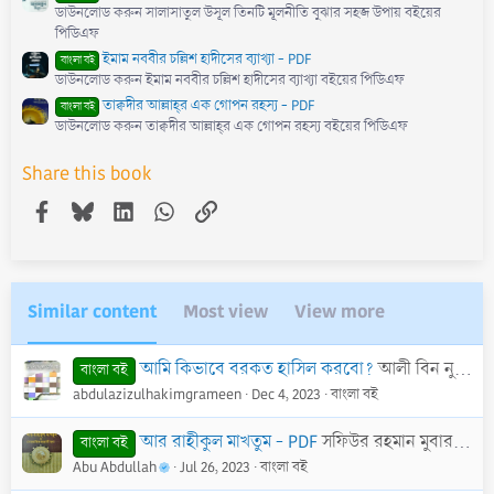
ডাউনলোড করুন সালাসাতুল উসূল তিনটি মূলনীতি বুঝার সহজ উপায় বইয়ের
পিডিএফ
ইমাম নববীর চল্লিশ হাদীসের ব্যাখ্যা - PDF
বাংলা বই
ডাউনলোড করুন ইমাম নববীর চল্লিশ হাদীসের ব্যাখ্যা বইয়ের পিডিএফ
তাক্বদীর আল্লাহ্‌র এক গোপন রহস্য - PDF
বাংলা বই
ডাউনলোড করুন তাক্বদীর আল্লাহ্‌র এক গোপন রহস্য বইয়ের পিডিএফ
Share this book
Facebook
Bluesky
LinkedIn
WhatsApp
Link
Similar content
Most view
View more
আমি কিভাবে বরকত হাসিল করবো?
আলী বিন নুফাই আল আলাইয়ানী
বাংলা বই
abdulazizulhakimgrameen
Dec 4, 2023
বাংলা বই
আর রাহীকুল মাখতুম - PDF
সফিউর রহমান মুবারকপুরী (রহ.)
বাংলা বই
Abu Abdullah
Jul 26, 2023
বাংলা বই