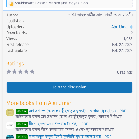
Shakhawat Hossen Mahim
and
mdyasin999
R
e
Author
শাইখ আব্দুল হামীদ আল-ফাইযী আল-মাদানী।
a
Publisher
c
Uploader
Abu Umar
t
Downloads
2
i
Views
1,083
o
First release
Feb 27, 2023
n
s
Last update
Feb 27, 2023
:
Ratings
0
0 ratings
.
0
0
s
Join the discussion
t
a
r
More books from Abu Umar
(
s
মহা উপদেশ (আল ওয়াছ্বীইয়াতুল কুবরা) - Moha Upodesh - PDF
)
বাংলা বই
ডাউনলোড করুন মহা উপদেশ (আল ওয়াছ্বীইয়াতুল কুবরা) বইয়ের পিডিএফ
দ্বীনে-ইসলামের সৌন্দর্য ও বৈশিষ্ট্য - PDF
বাংলা বই
ডাউনলোড করুন দ্বীনে-ইসলামের সৌন্দর্য ও বৈশিষ্ট্য বইয়ের পিডিএফ
সালাসাতুল উসূল তিনটি মূলনীতি বুঝার সহজ উপায় - PDF
বাংলা বই