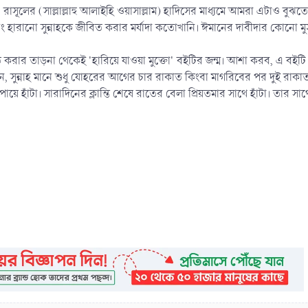
ট। রাসূলের (সাল্লাল্লাহু আলাইহি ওয়াসাল্লাম) হাদিসের মাধ্যমে আমরা এটাও বু
া এবং হারানো সুন্নাহকে জীবিত করার মর্যাদা কতোখানি। ঈমানের দাবীদার কোনো
জীবিত করার তাড়না থেকেই 'হারিয়ে যাওয়া মুক্তো' বইটির জন্ম। আশা করব, এ বইটি
ুন্নাহ মানে শুধু যোহরের আগের চার রাকাত কিংবা মাগরিবের পর দুই রাকাত 
য়ে হাঁটা। সারাদিনের ক্লান্তি শেষে রাতের বেলা প্রিয়তমার সাথে হাঁটা। তার সাথে ম