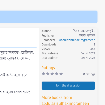
Author
শিহাব আহমেদ তুহিন
Publisher
সমর্পণ প্রকাশন
Uploader
abdulazizulhakimgrameen
Downloads
8
Views
343
সুন্নাহ আঁকড়ে ধরেছিলাম,
First release
Dec 4, 2023
ম) সুন্নাহর চেয়ে অন্য
Last update
Dec 4, 2023
Ratings
0
0 ratings
র মতোই কঠিন হবে। (সে
.
0
0
Join the discussion
s
t
া হচ্ছে সেসব ব্যক্তি,
a
r
More books from
(
s
abdulazizulhakimgrameen
)