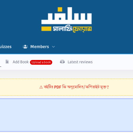
uizzes
Members
Add Book
Latest reviews
বইটির PDF কি অনুমোদিত/কপিরাইট মুক্ত?
⚠️