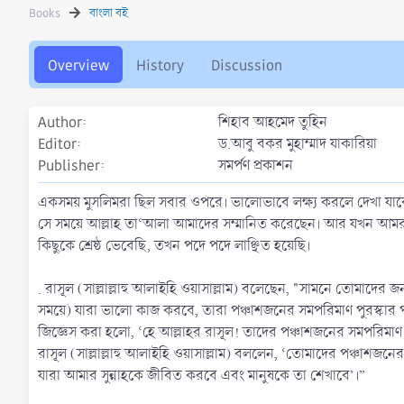
h
a
s
Books
বাংলা বই
o
t
r
i
o
Overview
History
Discussion
n
d
a
Author
শিহাব আহমেদ তুহিন
t
Editor
ড.আবু বকর মুহাম্মাদ যাকারিয়া
e
Publisher
সমর্পণ প্রকাশন
একসময় মুসলিমরা ছিল সবার ওপরে। ভালোভাবে লক্ষ্য করলে দেখা যাবে, 
সে সময়ে আল্লাহ তা‘আলা আমাদের সম্মানিত করেছেন। আর যখন আমরা ইসলাম 
কিছুকে শ্রেষ্ঠ ভেবেছি, তখন পদে পদে লাঞ্ছিত হয়েছি।
. রাসূল (সাল্লাল্লাহু আলাইহি ওয়াসাল্লাম) বলেছেন, "সামনে তোমাদের জন
সময়ে) যারা ভালো কাজ করবে, তারা পঞ্চাশজনের সমপরিমাণ পুরস্কার 
জিজ্ঞেস করা হলো, ‘হে আল্লাহর রাসূল! তাদের পঞ্চাশজনের সমপরিমাণ
রাসূল (সাল্লাল্লাহু আলাইহি ওয়াসাল্লাম) বললেন, ‘তোমাদের পঞ্চাশজন
যারা আমার সুন্নাহকে জীবিত করবে এবং মানুষকে তা শেখাবে’।”