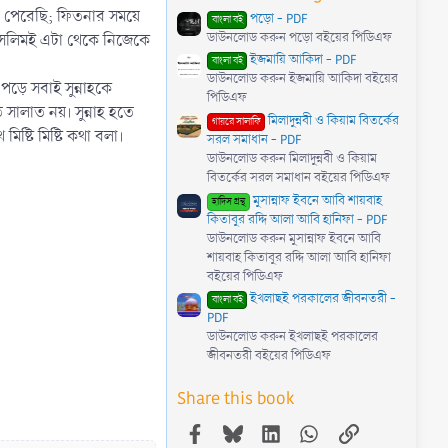
ঝতে পেরেছি; ফিতনার সময়ে
পড়ো - PDF
বাংলা বই
ডাউনলোড করুন পড়ো বইয়ের পিডিএফ
 মুসলিমই এটা থেকে নিজেকে
ইজমায়ি আকিদা - PDF
বাংলা বই
ডাউনলোড করুন ইজমায়ি আকিদা বইয়ের
 পড়ে সবাই সুন্নাহকে
পিডিএফ
সালাত নয়। সুন্নাহ হতে
মিলাদুন্নবী ও কিয়াম বিতর্কের
গায়রে সালাফি
িষ্টি মিষ্টি কথা বলা।
সরল সমাধান - PDF
ডাউনলোড করুন মিলাদুন্নবী ও কিয়াম
বিতর্কের সরল সমাধান বইয়ের পিডিএফ
মুসান্নাফ ইবনে আবি শায়বাহ
হাদিস গ্রন্থ
কিতাবুর রদ্দি আলা আবি হানিফা - PDF
ডাউনলোড করুন মুসান্নাফ ইবনে আবি
শায়বাহ কিতাবুর রদ্দি আলা আবি হানিফা
বইয়ের পিডিএফ
ইখলাছই পরকালের জীবনতরী -
বাংলা বই
PDF
ডাউনলোড করুন ইখলাছই পরকালের
জীবনতরী বইয়ের পিডিএফ
Share this book
Facebook
Bluesky
LinkedIn
WhatsApp
Link