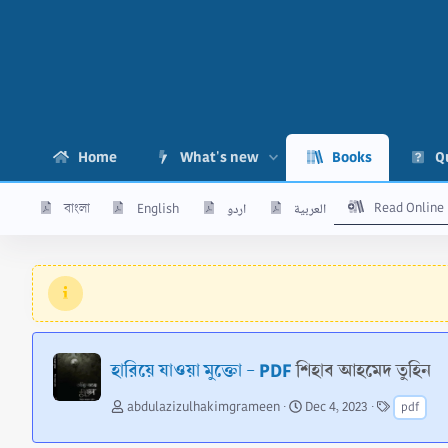
Home
What's new
Books
Q
Read Online
বাংলা
English
اردو
العربية
হারিয়ে যাওয়া মুক্তো - PDF
শিহাব আহমেদ তুহিন
A
C
T
abdulazizulhakimgrameen
Dec 4, 2023
pdf
u
r
a
t
e
g