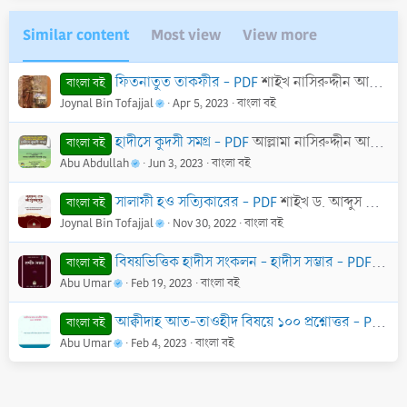
Similar content
Most view
View more
ফিতনাতুত তাকফীর - PDF
শাইখ নাসিরুদ্দীন আলবানী রাহিমাহুল্লাহ
বাংলা বই
Joynal Bin Tofajjal
Apr 5, 2023
বাংলা বই
হাদীসে কুদসী সমগ্র - PDF
আল্লামা নাসিরুদ্দীন আলবানী (রাহি.)
বাংলা বই
Abu Abdullah
Jun 3, 2023
বাংলা বই
সালাফী হও সত্যিকারের - PDF
শাইখ ড. আব্দুস সালাম ইবনে সালেম আস-সুহাইমী
বাংলা বই
Joynal Bin Tofajjal
Nov 30, 2022
বাংলা বই
বিষয়ভিত্তিক হাদীস সংকলন - হাদীস সম্ভার - PDF
শাইখ 
বাংলা বই
Abu Umar
Feb 19, 2023
বাংলা বই
আক্বীদাহ আত-তাওহীদ বিষয়ে ১০০ প্রশ্নোত্তর - PDF
শা
বাংলা বই
Abu Umar
Feb 4, 2023
বাংলা বই