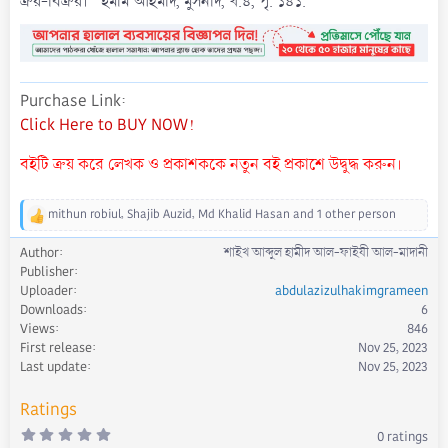
ক্রয়-বিক্রয়।’’ ইমাম আহমাদ, মুসনাদ, খ.৪, পৃ. ১৪১.
Purchase Link
Click Here to BUY NOW!
বইটি ক্রয় করে লেখক ও প্রকাশককে নতুন বই প্রকাশে উদ্বুদ্ধ করুন।
mithun robiul
,
Shajib Auzid
,
Md Khalid Hasan
and 1 other person
R
e
Author
শাইখ আব্দুল হামীদ আল-ফাইযী আল-মাদানী
a
Publisher
c
Uploader
abdulazizulhakimgrameen
t
Downloads
6
i
Views
846
o
First release
Nov 25, 2023
n
s
Last update
Nov 25, 2023
:
Ratings
0
0 ratings
.