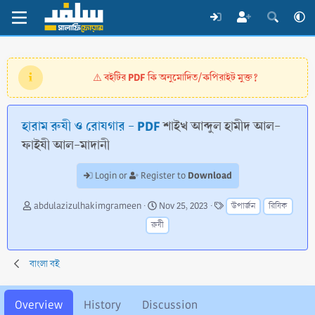
বইটির PDF কি অনুমোদিত/কপিরাইট মুক্ত?
⚠️
হারাম রুযী ও রোযগার - PDF
শাইখ আব্দুল হামীদ আল-
ফাইযী আল-মাদানী
Download
Login or
Register to
A
C
T
abdulazizulhakimgrameen
Nov 25, 2023
উপার্জন
রিযিক
u
r
a
রুযী
t
e
g
h
a
s
o
t
বাংলা বই
r
i
o
n
Overview
History
Discussion
d