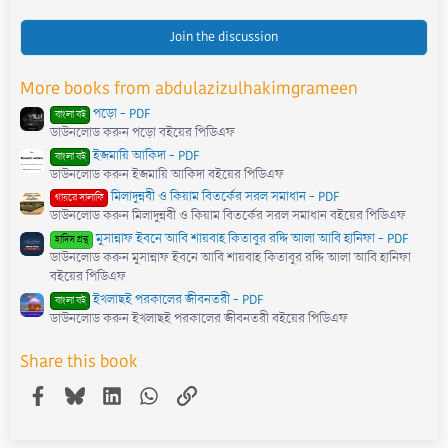
0
0
s
Join the discussion
t
a
r
More books from abdulazizulhakimgrameen
(
s
পড়ো - PDF
)
বাংলা বই
ডাউনলোড করুন পড়ো বইয়ের পিডিএফ
ইজমায়ি আকিদা - PDF
বাংলা বই
ডাউনলোড করুন ইজমায়ি আকিদা বইয়ের পিডিএফ
মিলাদুন্নবী ও কিয়াম বিতর্কের সরল সমাধান - PDF
গায়রে সালাফি
ডাউনলোড করুন মিলাদুন্নবী ও কিয়াম বিতর্কের সরল সমাধান বইয়ের পিডিএফ
মুসান্নাফ ইবনে আবি শায়বাহ কিতাবুর রদ্দি আলা আবি হানিফা - PDF
হাদিস গ্রন্থ
ডাউনলোড করুন মুসান্নাফ ইবনে আবি শায়বাহ কিতাবুর রদ্দি আলা আবি হানিফা
বইয়ের পিডিএফ
ইখলাছই পরকালের জীবনতরী - PDF
বাংলা বই
ডাউনলোড করুন ইখলাছই পরকালের জীবনতরী বইয়ের পিডিএফ
Share this book
Facebook
Bluesky
LinkedIn
WhatsApp
Link