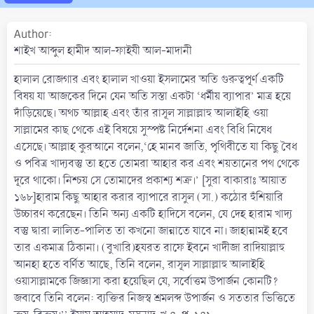
a
t
Author
e
শাইখ আব্দুল হামীদ আল-ফাইযী আল-মাদানী
হালাল রোজগার এবং হালাল খাওয়া ইসলামের অতি গুরুত্বপূর্ণ একটি
বিষয় যা আজকের দিনে যেন অতি সস্তা একটা ‘ধর্মীয় ব্যাপার’ মাত্র হয়ে
দাঁড়িয়েছে। অথচ আল্লাহ এবং তাঁর রাসূল সাল্লাল্লাহু আলাইহি ওয়া
সাল্লামের কাছ থেকে এই বিষয়ে সুস্পষ্ট নির্দেশনা এবং বিধি নিষেধ
এসেছে। আল্লাহ কুরআনে বলেন,‘হে মানব জাতি, পৃথিবীতে যা কিছু বৈধ
ও পবিত্র খাদ্যবস্তু তা হতে তোমরা আহার কর এবং শয়তানের পথ থেকে
দূরে থাকো। নিশ্চয় সে তোমাদের প্রকাশ্য শক্র।’ [সুরা বাকারাঃ আয়াত
১৬৮]হারাম কিছু আহার করার ব্যাপারে রাসুল (সা.) কঠোর হুঁশিয়ারি
উচ্চারণ করেছেন। তিনি অন্য একটি হাদিসে বলেন, যে দেহ হারাম খাদ্য
বস্তু দ্বারা লালিত-পালিত তা কখনো জান্নাতে যাবে না। জাহান্নামই হবে
তার একমাত্র ঠিকানা। (বুখারি)হযরত রাফে ইবনে খাদীজা রাদিয়াল্লাহু
আনহা হতে বর্ণিত আছে, তিনি বলেন, রাসূল সাল্লাল্লাহু আলাইহি
ওয়াসাল্লামকে জিজ্ঞাসা করা হয়েছিল যে, সর্বোত্তম উপার্জন কোনটি?
জবাবে তিনি বলেন: ব্যক্তির নিজস্ব শ্রমলব্দ উপার্জন ও সততার ভিত্তিতে