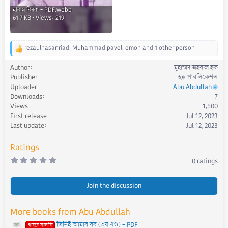
হারাম রিযক - PDF.webp
61.7 KB · Views: 219
rezaulhasanriad
,
Muhammad pavel
,
emon
and 1 other person
R
e
Author
মুহাম্মদ জহরুল হক
a
Publisher
হক্ব পাবলিকেশন্স
c
Uploader
Abu Abdullah
t
Downloads
7
i
Views
1,500
o
First release
Jul 12, 2023
n
s
Last update
Jul 12, 2023
:
Ratings
0
0 ratings
.
0
0
s
Join the discussion
t
a
r
More books from Abu Abdullah
(
s
তিনিই আমার রব (৩য় খণ্ড) - PDF
)
গায়রে সালাফি