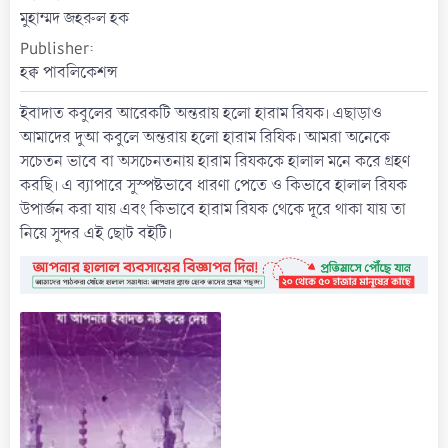
t
মুহাম্মদ জহরুল হক
e
Publisher
হক্ব পাবলিকেশন্স
ইবাদাত কবুলের আরেকটি অন্তরায় হলো হারাম রিযক। এছাড়াও
আমাদের দুআ কবুলে অন্তরায় হলো হারাম রিযিক। আমরা অনেকে
সচেতন ভাবে বা অসচেনতনায় হারাম রিযককে হালাল মনে করে গ্রহণ
করছি। এ ব্যাপারে সুস্পষ্টভাবে ধারণা পেতে ও কিভাবে হালাল রিযক
উপার্জন করা যায় এবং কিভাবে হারাম রিযক থেকে দূরে থাকা যায় তা
নিয়ে সুন্দর এই ছোট বইটি।