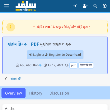
বইটির PDF কি অনুমোদিত/কপিরাইট মুক্ত?
⚠️
হারাম রিযক - PDF
মুহাম্মদ জহরুল হক
Download
Login or
Register to
A
C
T
Abu Abdullah
Jul 12, 2023
pdf
ইসলামি বই
u
r
a
t
e
g
h
a
s
বাংলা বই
o
t
r
i
o
Overview
History
Discussion
n
d
a
Author