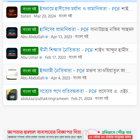
ইসলামে হাদীসের মর্যাদা ও প্রামাণিকতা - PDF
শাইখ ড. আবু বকর মুহাম্মাদ যাকারিয়া
বাংলা বই
baten
Mar 20, 2024
বাংলা বই
হাদিসের প্রামাণিকতা - PDF
সানাউল্লাহ নজির আহমদ
বাংলা বই
Abu Abdullah
Apr 13, 2023
বাংলা বই
দ্বীনী শিক্ষার নৈতিকতা - PDF
শাইখ আব্দুল হামীদ আল-ফাইযী আল-মাদানী।
বাংলা বই
Abu Umar
Feb 17, 2023
বাংলা বই
ইসলামী নৈতিকতা - PDF
মক্তব তাওয়িয়াতুল জালিয়াত আল-জুলফি
বাংলা বই
Abu Abdullah
Apr 4, 2023
বাংলা বই
সত্যের পথে প্রতিবন্ধকতা - PDF
প্রফেসর এ. এইচ. এম শামসুর রহমান
বাংলা বই
abdulazizulhakimgrameen
Feb 21, 2024
বাংলা বই