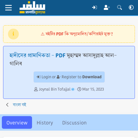
বইটির PDF কি অনুমোদিত/কপিরাইট মুক্ত?
⚠️
হাদীসের প্রামাণিকতা - PDF
মুহাম্মদ আসাদুল্লাহ আল-
গালিব
Download
Login or
Register to
A
C
Joynal Bin Tofajjal
Mar 15, 2023
u
r
t
e
বাংলা বই
h
a
o
t
r
i
Overview
History
Discussion
o
n
d