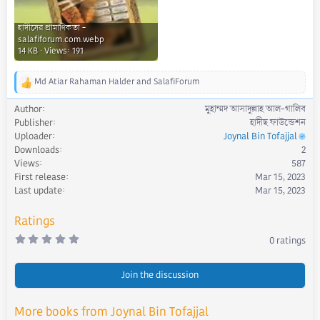
হাদীসের প্রামাণিকতা -
salafiforum.com.webp
14 KB · Views: 191
Md Atiar Rahaman Halder
and
SalafiForum
R
e
Author
মুহাম্মদ আসাদুল্লাহ আল-গালিব
a
Publisher
হাদীছ ফাউন্ডেশন
c
Uploader
Joynal Bin Tofajjal
t
Downloads
2
i
Views
587
o
First release
Mar 15, 2023
n
s
Last update
Mar 15, 2023
:
Ratings
0
0 ratings
.
0
0
s
Join the discussion
t
a
r
More books from Joynal Bin Tofajjal
(