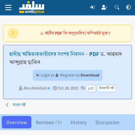
বইটির PDF কি অনুমোদিত/কপিরাইট মুক্ত?
⚠️
হাদীছ অস্বিকারকারীদের সংশয় নিরসন - PDF
ড. আহমাদ
আব্দুল্লাহ ছাকিব
Download
Login or
Register to
A
C
T
Abu Abdullah
Oct 28, 2023
pdf
ইসলামি বই
u
r
a
t
e
g
h
a
s
বাংলা বই
o
t
r
i
o
Overview
Reviews (1)
History
Discussion
n
d