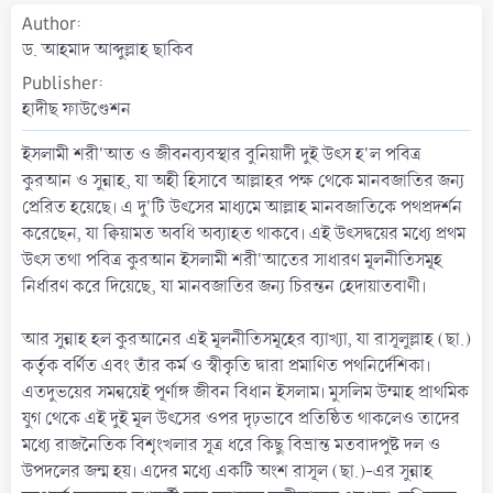
a
Author
t
ড. আহমাদ আব্দুল্লাহ ছাকিব
e
Publisher
হাদীছ ফাউণ্ডেশন
ইসলামী শরী'আত ও জীবনব্যবস্থার বুনিয়াদী দুই উৎস হ'ল পবিত্র
কুরআন ও সুন্নাহ, যা অহী হিসাবে আল্লাহর পক্ষ থেকে মানবজাতির জন্য
প্রেরিত হয়েছে। এ দু'টি উৎসের মাধ্যমে আল্লাহ মানবজাতিকে পথপ্রদর্শন
করেছেন, যা ক্বিয়ামত অবধি অব্যাহত থাকবে। এই উৎসদ্বয়ের মধ্যে প্রথম
উৎস তথা পবিত্র কুরআন ইসলামী শরী'আতের সাধারণ মূলনীতিসমূহ
নির্ধারণ করে দিয়েছে, যা মানবজাতির জন্য চিরন্তন হেদায়াতবাণী।
আর সুন্নাহ হল কুরআনের এই মূলনীতিসমূহের ব্যাখ্যা, যা রাসূলুল্লাহ (ছা.)
কর্তৃক বর্ণিত এবং তাঁর কর্ম ও স্বীকৃতি দ্বারা প্রমাণিত পথনির্দেশিকা।
এতদুভয়ের সমন্বয়েই পূর্ণাঙ্গ জীবন বিধান ইসলাম। মুসলিম উম্মাহ প্রাথমিক
যুগ থেকে এই দুই মূল উৎসের ওপর দৃঢ়ভাবে প্রতিষ্ঠিত থাকলেও তাদের
মধ্যে রাজনৈতিক বিশৃংখলার সূত্র ধরে কিছু বিভ্রান্ত মতবাদপুষ্ট দল ও
উপদলের জন্ম হয়। এদের মধ্যে একটি অংশ রাসূল (ছা.)-এর সুন্নাহ