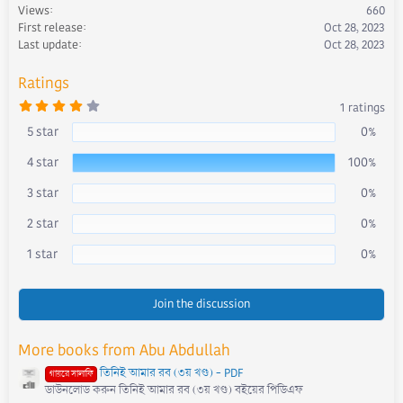
Views
660
o
First release
Oct 28, 2023
n
s
Last update
Oct 28, 2023
:
Ratings
4
1 ratings
.
0
5 star
0%
0
s
4 star
100%
t
a
r
3 star
0%
(
s
)
2 star
0%
1 star
0%
Join the discussion
More books from Abu Abdullah
তিনিই আমার রব (৩য় খণ্ড) - PDF
গায়রে সালাফি
ডাউনলোড করুন তিনিই আমার রব (৩য় খণ্ড) বইয়ের পিডিএফ