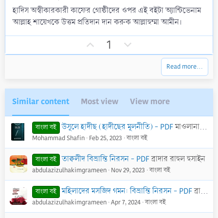
0
হাদিস অস্বীকারকারী কাফের গোষ্ঠীদের ওপর এই বইটা অ্যান্টিভেনাম
s
আল্লাহ শায়েখকে উত্তম প্রতিদান দান করুক আল্লাহুম্মা আমীন।
t
a
r
U
D
1
(
p
o
s
)
v
w
Read more…
o
n
t
v
e
o
Similar content
Most view
View more
t
e
উসূলে হাদীছ (হাদীছের মূলনীতি) - PDF
মাওলানা মুহাম্মদ আমীন আছারী
বাংলা বই
Mohammad Shafin
Feb 25, 2023
বাংলা বই
তাক্বলীদ বিভ্রান্তি নিরসন - PDF
ব্রাদার রাহুল হুসাইন
বাংলা বই
abdulazizulhakimgrameen
Nov 29, 2023
বাংলা বই
মহিলাদের মসজিদ গমন: বিভ্রান্তি নিরসন - PDF
ব্রাদার রাহুল হুসাইন
বাংলা বই
abdulazizulhakimgrameen
Apr 7, 2024
বাংলা বই