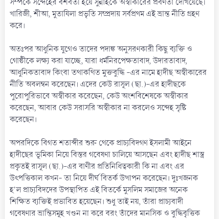
সম্পর্কে সন্দেহের বশবর্তী হয়ে সুন্নাহকে অস্বীকারের প্রবণতা দেখিয়েছে।
খারিজী, শীআ, মুতাযিলা প্রভৃতি সম্প্রদায় সর্বপ্রথম এই ভ্রান্ত নীতি গ্রহণ
করে।
অতঃপর আধুনিক যুগেও তাদের পদাঙ্ক অনুসরণকারী কিছু ব্যক্তি ও
গোষ্ঠীকে লক্ষ্য করা যাচ্ছে, যারা ধর্মনিরপেক্ষতাবাদ, উদারতাবাদ,
আধুনিকতাবাদ কিংবা তথাকথিত মুক্তবুদ্ধি -এর নামে হাদীছ অস্বীকারের
নীতি অবলম্বন করেছেন। এদের কেউ রাসূল (ছা.)-এর হাদীছকে
পুরোপুরিভাবে অস্বীকার করেছেন, কেউ অংশবিশেষকে অস্বীকার
করেছেন, আবার কেউ সরাসরি অস্বীকার না করলেও সন্দেহ সৃষ্টি
করেছেন।
অপরদিকে বিগত শতাব্দীর শুরু থেকে প্রাচ্যবিদগণ ইসলামী আইনে
হাদীছের ভূমিকা নিয়ে বিস্তর গবেষণা চালিয়ে আসছেন এবং হাদীছ শাস্ত্ৰ
প্ৰকৃতই রাসূল (ছা.)-এর বাণীর প্রতিনিধিত্বকারী কি না এবং এর
উৎপত্তিকাল কখন- তা নিয়ে দীর্ঘ বিতর্ক উত্থাপন করেছেন। দুঃখজনক
হ'ল প্রাচ্যবিদদের উপস্থাপিত এই বিতর্কে মুসলিম সমাজের অনেক
শিক্ষিত ব্যক্তিই প্রভাবিত হয়েছেন। শুধু তাই নয়, তাঁরা প্রাচ্যবাদী
গবেষণার ভ্রান্তিসমূহ খণ্ডন না করে বরং তাঁদের মানসিক ও বুদ্ধিবৃত্তিক