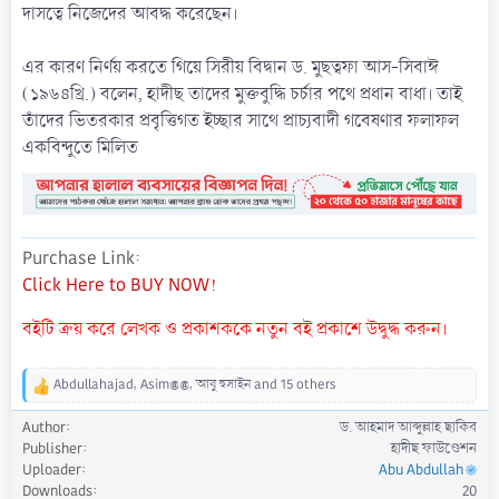
দাসত্বে নিজেদের আবদ্ধ করেছেন।
এর কারণ নির্ণয় করতে গিয়ে সিরীয় বিদ্বান ড. মুছত্বফা আস-সিবাঈ
(১৯৬৪খ্রি.) বলেন, হাদীছ তাদের মুক্তবুদ্ধি চর্চার পথে প্রধান বাধা। তাই
তাঁদের ভিতরকার প্রবৃত্তিগত ইচ্ছার সাথে প্রাচ্যবাদী গবেষণার ফলাফল
একবিন্দুতে মিলিত
Purchase Link
Click Here to BUY NOW!
বইটি ক্রয় করে লেখক ও প্রকাশককে নতুন বই প্রকাশে উদ্বুদ্ধ করুন।
Abdullahajad
,
Asim@@
,
আবু হুসাইন
and 15 others
R
e
Author
ড. আহমাদ আব্দুল্লাহ ছাকিব
a
Publisher
হাদীছ ফাউণ্ডেশন
c
Uploader
Abu Abdullah
t
Downloads
20
i