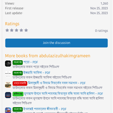
Views
1,260
o
First release
Nov 25, 2023
n
s
Last update
Nov 25, 2023
:
Ratings
0
0 ratings
.
0
0
s
Join the discussion
t
a
r
More books from abdulazizulhakimgrameen
(
s
পড়ো - PDF
)
বাংলা বই
ডাউনলোড করুন পড়ো বইয়ের পিডিএফ
ইজমায়ি আকিদা - PDF
বাংলা বই
ডাউনলোড করুন ইজমায়ি আকিদা বইয়ের পিডিএফ
মিলাদুন্নবী ও কিয়াম বিতর্কের সরল সমাধান - PDF
গায়রে সালাফি
ডাউনলোড করুন মিলাদুন্নবী ও কিয়াম বিতর্কের সরল সমাধান বইয়ের পিডিএফ
মুসান্নাফ ইবনে আবি শায়বাহ কিতাবুর রদ্দি আলা আবি হানিফা - PDF
হাদিস গ্রন্থ
ডাউনলোড করুন মুসান্নাফ ইবনে আবি শায়বাহ কিতাবুর রদ্দি আলা আবি হানিফা
বইয়ের পিডিএফ
ইখলাছই পরকালের জীবনতরী - PDF
বাংলা বই