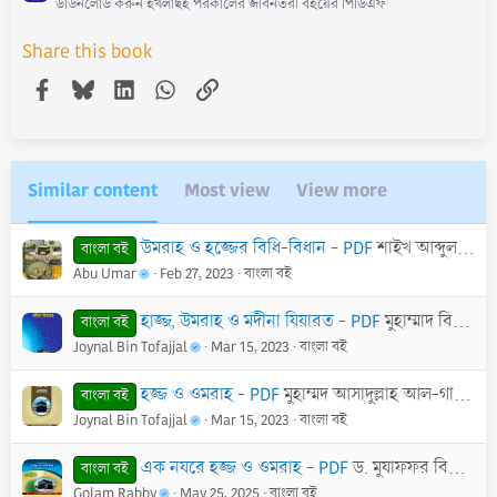
ডাউনলোড করুন ইখলাছই পরকালের জীবনতরী বইয়ের পিডিএফ
Share this book
Facebook
Bluesky
LinkedIn
WhatsApp
Link
Similar content
Most view
View more
উমরাহ ও হজ্জের বিধি-বিধান - PDF
শাইখ আব্দুল হামীদ আল-ফাইযী আল-মাদানী।
বাংলা বই
Abu Umar
Feb 27, 2023
বাংলা বই
হাজ্জ, উমরাহ ও মদীনা যিয়ারত - PDF
মুহাম্মাদ বিন সালেহ আল উসাইমীন
বাংলা বই
Joynal Bin Tofajjal
Mar 15, 2023
বাংলা বই
হজ্জ ও ওমরাহ - PDF
মুহাম্মদ আসাদুল্লাহ আল-গালিব
বাংলা বই
Joynal Bin Tofajjal
Mar 15, 2023
বাংলা বই
এক নযরে হজ্জ ও ওমরাহ - PDF
ড. মুযাফফর বিন মুহসিন
বাংলা বই
Golam Rabby
May 25, 2025
বাংলা বই