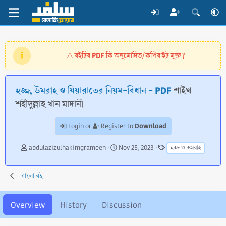
বইটির PDF কি অনুমোদিত/কপিরাইট মুক্ত?
⚠️
হজ্জ, উমরাহ ও যিয়ারাতের নিয়ম-বিধান - PDF
শাইখ
শহীদুল্লাহ খান মাদানী
Download
Login or
Register to
A
C
T
abdulazizulhakimgrameen
Nov 25, 2023
হজ্জ ও ওমরাহ
u
r
a
t
e
g
h
a
s
বাংলা বই
o
t
r
i
o
Overview
History
Discussion
n
d