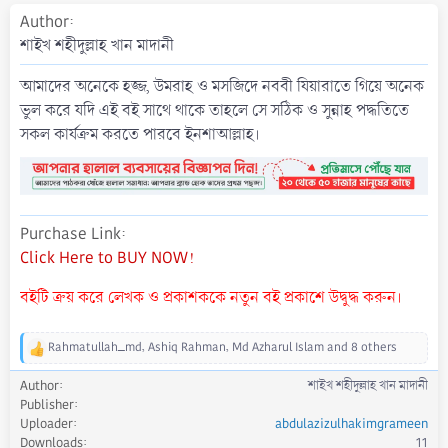
a
Author
t
শাইখ শহীদুল্লাহ খান মাদানী
e
আমাদের অনেকে হজ্জ, উমরাহ ও মসজিদে নববী যিয়ারাতে গিয়ে অনেক
ভুল করে যদি এই বই সাথে থাকে তাহলে সে সঠিক ও সুন্নাহ পদ্ধতিতে
সকল কার্যক্রম করতে পারবে ইনশাআল্লাহ।
Purchase Link
Click Here to BUY NOW!
বইটি ক্রয় করে লেখক ও প্রকাশককে নতুন বই প্রকাশে উদ্বুদ্ধ করুন।
Rahmatullah_md
,
Ashiq Rahman
,
Md Azharul Islam
and 8 others
R
e
Author
শাইখ শহীদুল্লাহ খান মাদানী
a
Publisher
c
Uploader
abdulazizulhakimgrameen
t
Downloads
11
i