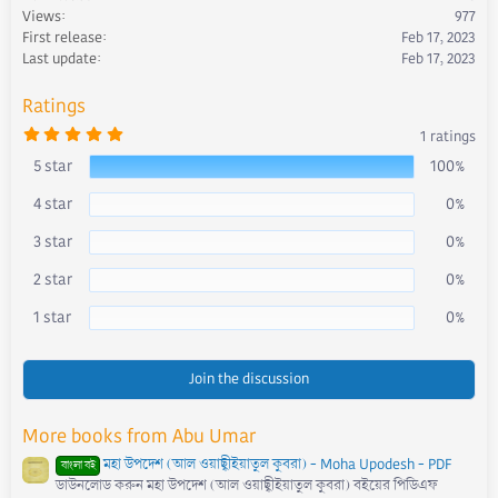
Views
977
o
First release
Feb 17, 2023
n
s
Last update
Feb 17, 2023
:
Ratings
5
1 ratings
.
0
5 star
100%
0
s
4 star
0%
t
a
r
3 star
0%
(
s
)
2 star
0%
1 star
0%
Join the discussion
More books from Abu Umar
মহা উপদেশ (আল ওয়াছ্বীইয়াতুল কুবরা) - Moha Upodesh - PDF
বাংলা বই
ডাউনলোড করুন মহা উপদেশ (আল ওয়াছ্বীইয়াতুল কুবরা) বইয়ের পিডিএফ