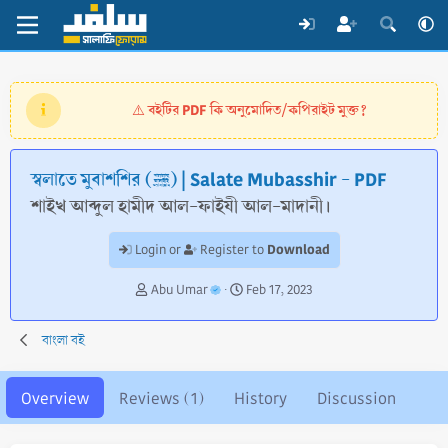
বইটির PDF কি অনুমোদিত/কপিরাইট মুক্ত?
⚠️
স্বলাতে মুবাশশির (ﷺ) | Salate Mubasshir - PDF
শাইখ আব্দুল হামীদ আল-ফাইযী আল-মাদানী।
Download
Login or
Register to
A
C
Abu Umar
Feb 17, 2023
u
r
t
e
বাংলা বই
h
a
o
t
r
i
Overview
Reviews (1)
History
Discussion
o
n
d