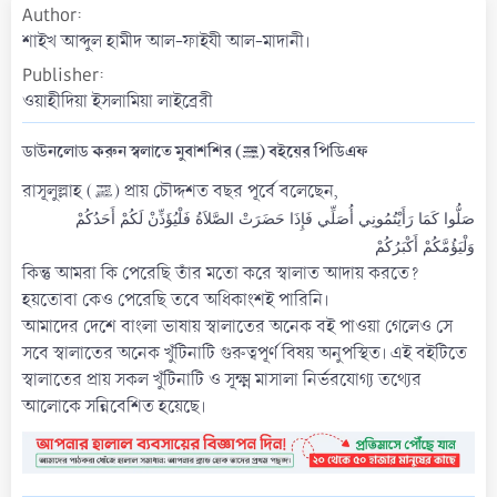
Author
a
t
শাইখ আব্দুল হামীদ আল-ফাইযী আল-মাদানী।
e
Publisher
ওয়াহীদিয়া ইসলামিয়া লাইব্রেরী
ডাউনলোড করুন স্বলাতে মুবাশশির (ﷺ) বইয়ের পিডিএফ
রাসূলুল্লাহ (ﷺ) প্রায় চৌদ্দশত বছর পূর্বে বলেছেন,
صَلُّوا كَمَا رَأَيْتُمُونِي أُصَلِّي فَإِذَا حَضَرَتْ الصَّلاَةُ فَلْيُؤَذِّنْ لَكُمْ أَحَدُكُمْ
وَلْيَؤُمَّكُمْ أَكْبَرُكُمْ
কিন্তু আমরা কি পেরেছি তাঁর মতো করে স্বালাত আদায় করতে?
হয়তোবা কেও পেরেছি তবে অধিকাংশই পারিনি।
আমাদের দেশে বাংলা ভাষায় স্বালাতের অনেক বই পাওয়া গেলেও সে
সবে স্বালাতের অনেক খুঁটিনাটি গুরুত্বপূর্ণ বিষয় অনুপস্থিত। এই বইটিতে
স্বালাতের প্রায় সকল খুঁটিনাটি ও সূক্ষ্ম মাসালা নির্ভরযোগ্য তথ্যের
আলোকে সন্নিবেশিত হয়েছে।