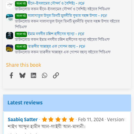
দ্বীনে-ইসলামের সৌন্দর্য ও বৈশিষ্ট্য - PDF
বাংলা বই
ডাউনলোড করুন দ্বীনে-ইসলামের সৌন্দর্য ও বৈশিষ্ট্য বইয়ের পিডিএফ
সালাসাতুল উসূল তিনটি মূলনীতি বুঝার সহজ উপায় - PDF
বাংলা বই
ডাউনলোড করুন সালাসাতুল উসূল তিনটি মূলনীতি বুঝার সহজ উপায় বইয়ের
পিডিএফ
ইমাম নববীর চল্লিশ হাদীসের ব্যাখ্যা - PDF
বাংলা বই
ডাউনলোড করুন ইমাম নববীর চল্লিশ হাদীসের ব্যাখ্যা বইয়ের পিডিএফ
তাক্বদীর আল্লাহ্‌র এক গোপন রহস্য - PDF
বাংলা বই
ডাউনলোড করুন তাক্বদীর আল্লাহ্‌র এক গোপন রহস্য বইয়ের পিডিএফ
Share this book
Facebook
Bluesky
LinkedIn
WhatsApp
Link
Latest reviews
5
Saabiq Satter
Feb 11, 2024
Version:
.
শাইখ আব্দুল হামীদ আল-ফাইযী আল-মাদানী।
0
0