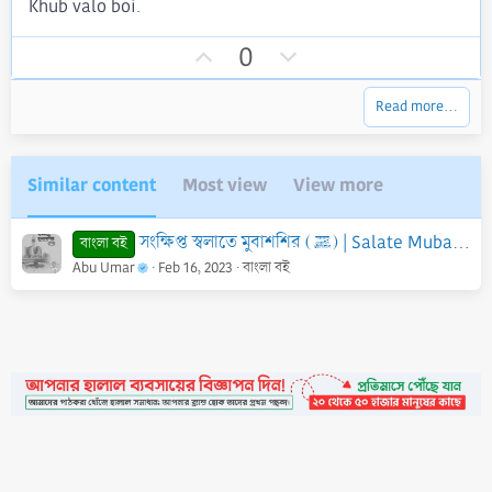
Khub valo boi.
s
t
U
D
a
0
r
p
o
(
v
w
s
Read more…
)
o
n
t
v
e
o
Similar content
Most view
View more
t
e
সংক্ষিপ্ত স্বলাতে মুবাশশির (ﷺ) | Salate Mubasshir - PDF
বাংলা বই
Abu Umar
Feb 16, 2023
বাংলা বই