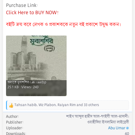
Purchase Link
Click Here to BUY NOW!
বইটি ক্রয় করে লেখক ও প্রকাশককে নতুন বই প্রকাশে উদ্বুদ্ধ করুন।
স্বলাতে মুবাশশির (ﷺ).webp
25.1 KB · Views: 243
Tahsan habib
,
Wz Plabon
,
Raiyan Rim
and 33 others
R
e
Author
শাইখ আব্দুল হামীদ আল-ফাইযী আল-মাদানী।
a
Publisher
ওয়াহীদিয়া ইসলামিয়া লাইব্রেরী
c
Uploader
Abu Umar
t
Downloads
40
i