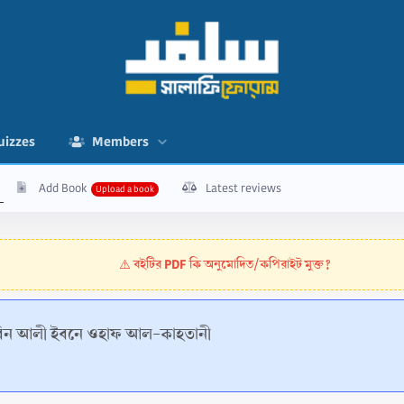
uizzes
Members
Add Book
Latest reviews
বইটির PDF কি অনুমোদিত/কপিরাইট মুক্ত?
⚠️
বিন আলী ইবনে ওহাফ আল-কাহতানী