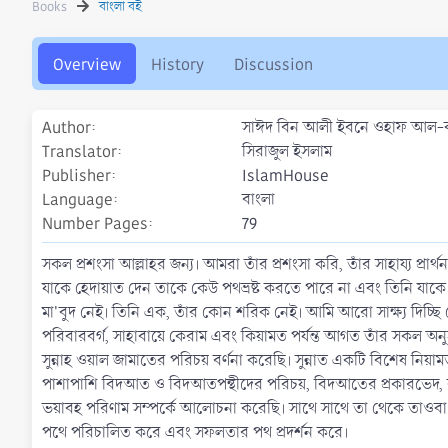
Books
বাংলা বই
h
a
o
t
r
i
Overview
History
Discussion
o
n
d
Author
সাঈদ বিন আলী ইবনে ওহাফ আল-
a
t
Translator
সিরাজুল ইসলাম
e
Publisher
IslamHouse
Language
বাংলা
Number Pages
79
সকল প্রশংসা আল্লাহর জন্য। আমরা তাঁর প্রশংসা করি, তাঁর সাহায্য প্রার্থ
যাকে হেদায়াত দেন তাকে কেউ পথভ্রষ্ট করতে পারে না এবং তিনি যাকে প
মা'বুদ নেই। তিনি এক, তাঁর কোন শরিক নেই। আমি আরো সাক্ষ্য দিচ্ছি যে, ম
পরিবারবর্গ, সাহাবায়ে কেরাম এবং কিয়ামত পর্যন্ত আগত তাঁর সকল অনুসার
সুন্নাহ ওয়াল জামাতের পরিচয় বর্ণনা করেছি। সুন্নাত একটি বিশেষ নিয়ামত
পাশাপাশি বিদআত ও বিদআতপন্থীদের পরিচয়, বিদআতের প্রকারভেদ, ক
ভয়াবহ পরিণাম সম্পর্কে আলোচনা করেছি। সাথে সাথে তা থেকে তাওবা কর
পথে পরিচালিত করে এবং সফলতার পথ প্রদর্শন করে।