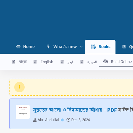
Home
What's new
Books
Q
Read Online
বাংলা
English
اردو
العربية
সুন্নতের আলো ও বিদআতের আঁধার - PDF
সাঈদ 
A
C
Abu Abdullah
Dec 5, 2024
u
r
t
e