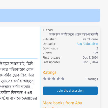
Author
সাঈদ বিন আলী ইবনে ওহাফ আল-কাহতানী
Publisher
IslamHouse
Uploader
Abu Abdullah
Downloads
2
Views
129
First release
Dec 5, 2024
Last update
Dec 5, 2024
িষ্ট হতে আশ্রয় চাই। তিনি
াহ ছাড়া সত্যিকারের কোন
Ratings
াম বর্ষিত হোক তাঁর, তাঁর
0
0 ratings
সুন্নাতের অর্থ ও আহলুস্
.
0
পষ্টভাবে বর্ণনা করেছি।
0
Join the discussion
s
কেন্দ্রিক বিদআত ও এর
t
a
শ, যা বান্দাকে হেদায়াতের
r
More books from Abu
(
s