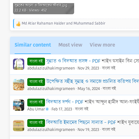
সুন্নতের আলো ও বিদআতের আঁধার.jpg
22.2 KB · Views: 452
Md Atiar Rahaman Halder
and
Muhammad Sabbir
R
e
a
c
Similar content
Most view
View more
t
i
o
সুন্নাত ও বিদআত প্রসঙ্গ - PDF
শাইখ হুসাইন বিন স
বাংলা বই
n
abdulazizulhakimgrameen
Nov 29, 2023
বাংলা বই
s
:
উপেক্ষিত সহীহ সুন্নাহ ও সমাজে প্রচলিত কতিপয় 
বাংলা বই
abdulazizulhakimgrameen
May 16, 2024
বাংলা বই
বিদআত দর্পণ - PDF
শাইখ আব্দুল হামীদ আল-ফাই
বাংলা বই
Abu Umar
Feb 17, 2023
বাংলা বই
বিদআতি ইমামের পিছনে সালাত - PDF
শাইখ যুবায
বাংলা বই
abdulazizulhakimgrameen
Nov 19, 2023
বাংলা বই