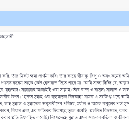
কাহতানী
না করি, তাঁর নিকট ক্ষমা প্রার্থনা করি। তাঁর কাছে স্বীয় কু-রিপু ও অসৎ কর্মের অন
থভ্রষ্ট করেন তাকে কেউ হেদায়াত দিতে পারে না। আমি সাক্ষ্য দিচ্ছি যে, আল্ল
ুহাম্মাদ (সাল্লাল্লাহু আলাইহি ওয়া সাল্লাম) তাঁর বান্দা ও রাসূল। সালাত ও সাল
ীর উপর। "নূরুস সুন্নাহ ওয়া জুলুমাতুল বিদআহ" নামক এ সংক্ষিপ্ত গ্রন্থে আমি 
, তাই সুন্নাত ও সুন্নাতের অনুসারীদের পরিচয়, মর্যাদা ও আমল কবুলের শর্ত সুস্
ারণ, বিধান এবং এর ক্ষতিকর দিকসমূহ তুলে ধরেছি। প্রচলিত বিদআত, কবর 
ার প্রতি উৎসাহিত করেছি। নিঃসন্দেহে সুন্নাত এমন আলোকবর্তিকা ও জীবনাদর্