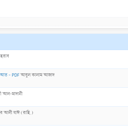
োহরাব
বিদআত - PDF
আবুল কালাম আজাদ
যী আল-মাদানী
়ের আলী যাঈ (রাহি.)