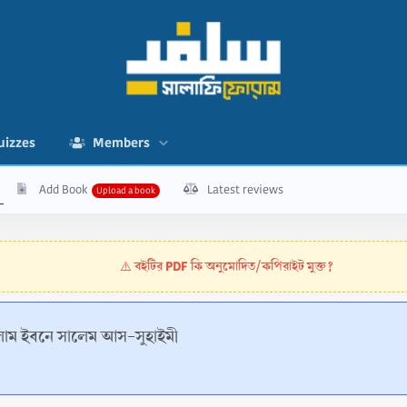
uizzes
Members
Add Book
Latest reviews
বইটির PDF কি অনুমোদিত/কপিরাইট মুক্ত?
⚠️
ালাম ইবনে সালেম আস-সুহাইমী