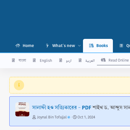
Home
What's new
Books
Q
Read Online
বাংলা
English
اردو
العربية
সালাফী হও সত্যিকারের - PDF
শাইখ ড. আব্দুস স
A
C
Joynal Bin Tofajjal
Oct 1, 2024
u
r
t
e