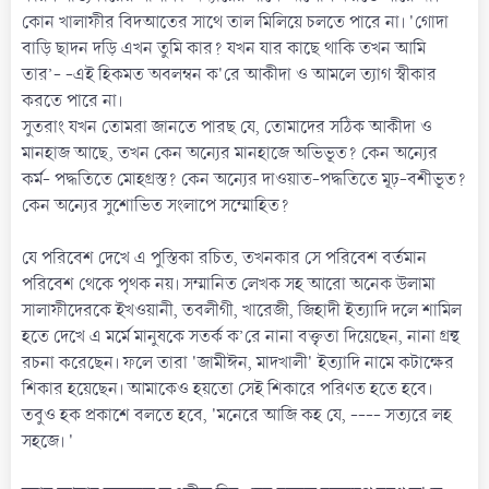
কোন খালাফীর বিদআতের সাথে তাল মিলিয়ে চলতে পারে না। 'গোদা
বাড়ি ছাদন দড়ি এখন তুমি কার? যখন যার কাছে থাকি তখন আমি
তার’- -এই হিকমত অবলম্বন ক'রে আকীদা ও আমলে ত্যাগ স্বীকার
করতে পারে না।
সুতরাং যখন তোমরা জানতে পারছ যে, তোমাদের সঠিক আকীদা ও
মানহাজ আছে, তখন কেন অন্যের মানহাজে অভিভূত? কেন অন্যের
কর্ম- পদ্ধতিতে মোহগ্রস্ত? কেন অন্যের দাওয়াত-পদ্ধতিতে মূঢ়-বশীভূত?
কেন অন্যের সুশোভিত সংলাপে সম্মোহিত?
যে পরিবেশ দেখে এ পুস্তিকা রচিত, তখনকার সে পরিবেশ বর্তমান
পরিবেশ থেকে পৃথক নয়। সম্মানিত লেখক সহ আরো অনেক উলামা
সালাফীদেরকে ইখওয়ানী, তবলীগী, খারেজী, জিহাদী ইত্যাদি দলে শামিল
হতে দেখে এ মর্মে মানুষকে সতর্ক ক’রে নানা বক্তৃতা দিয়েছেন, নানা গ্রন্থ
রচনা করেছেন। ফলে তারা 'জামীঈন, মাদখালী' ইত্যাদি নামে কটাক্ষের
শিকার হয়েছেন। আমাকেও হয়তো সেই শিকারে পরিণত হতে হবে।
তবুও হক প্রকাশে বলতে হবে, 'মনেরে আজি কহ যে, ---- সত্যরে লহ
সহজে। '