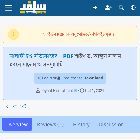
বইটির PDF কি অনুমোদিত/কপিরাইট মুক্ত?
⚠️
সালাফী হও সত্যিকারের - PDF
শাইখ ড. আব্দুস সালাম
ইবনে সালেম আস-সুহাইমী
Download
Login or
Register to
A
C
Joynal Bin Tofajjal
Oct 1, 2024
u
r
t
e
বাংলা বই
h
a
o
t
r
i
Overview
Reviews (1)
History
Discussion
o
n
d