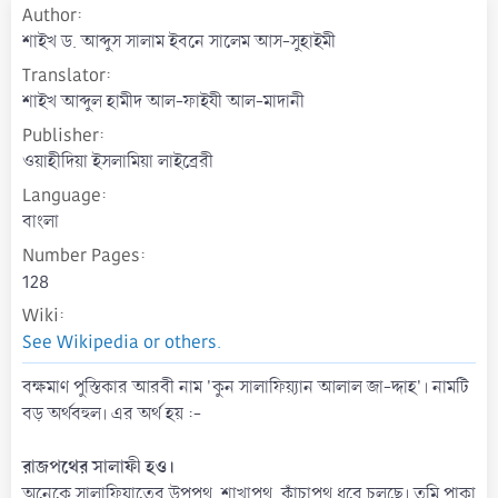
Author
a
t
শাইখ ড. আব্দুস সালাম ইবনে সালেম আস-সুহাইমী
e
Translator
শাইখ আব্দুল হামীদ আল-ফাইযী আল-মাদানী
Publisher
ওয়াহীদিয়া ইসলামিয়া লাইব্রেরী
Language
বাংলা
Number Pages
128
Wiki
See Wikipedia or others.
বক্ষমাণ পুস্তিকার আরবী নাম 'কুন সালাফিয়্যান আলাল জা-দ্দাহ'। নামটি
বড় অর্থবহুল। এর অর্থ হয় :-
রাজপথের সালাফী হও।
অনেকে সালাফিয়াতের উপপথ, শাখাপথ, কাঁচাপথ ধরে চলছে। তুমি পাকা