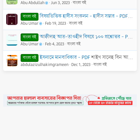
Abu Abdullah
Jun 3, 2023
বাংলা বই
বিষয়ভিত্তিক হাদীস সংকলন - হাদীস সম্ভার - PDF
শাইখ 
বাংলা বই
Abu Umar
Feb 19, 2023
বাংলা বই
আক্বীদাহ আত-তাওহীদ বিষয়ে ১০০ প্রশ্নোত্তর - PDF
শা
বাংলা বই
Abu Umar
Feb 4, 2023
বাংলা বই
ইসলামে মানবাধিকার - PDF
শাইখ সালেহ বিন আব্দুল আজিজ আলুশ শাইখ
বাংলা বই
abdulazizulhakimgrameen
Dec 1, 2023
বাংলা বই
•
Contact
•
FAQs
•
Medals
•
Facebook
•
Terms
•
Privacy