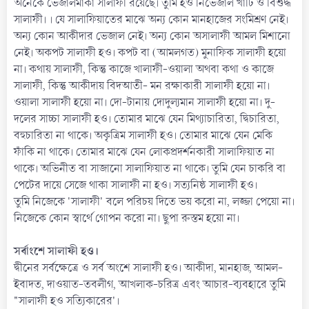
অনেকে ভেজালমার্কা সালাফী রয়েছে। তুমি হও নির্ভেজাল খাঁটি ও বিশুদ্ধ
সালাফী। । যে সালাফিয়াতের মাঝে অন্য কোন মানহাজের সংমিশ্রণ নেই।
অন্য কোন আকীদার ভেজাল নেই। অন্য কোন অসালাফী আমল মিশানো
নেই। অকপট সালাফী হও। কপট বা (আমলগত) মুনাফিক সালাফী হয়ো
না। কথায় সালাফী, কিন্তু কাজে খালাফী-ওয়ালা অথবা কথা ও কাজে
সালাফী, কিন্তু আকীদায় বিদআতী- মন রক্ষাকারী সালাফী হয়ো না।
ওয়ালা সালাফী হয়ো না। দো-টানায় দোদুল্যমান সালাফী হয়ো না। দু-
দলের সাচ্চা সালাফী হও। তোমার মাঝে যেন মিথ্যাচারিতা, দ্বিচারিতা,
বহুচারিতা না থাকে। অকৃত্রিম সালাফী হও। তোমার মাঝে যেন মেকি
ফাঁকি না থাকে। তোমার মাঝে যেন লোকপ্রদর্শনকারী সালাফিয়াত না
থাকে। অভিনীত বা সাজানো সালাফিয়াত না থাকে। তুমি যেন চাকরি বা
পেটের দায়ে সেজে থাকা সালাফী না হও। সত্যনিষ্ঠ সালাফী হও।
তুমি নিজেকে 'সালাফী' বলে পরিচয় দিতে ভয় করো না, লজ্জা পেয়ো না।
নিজেকে কোন স্বার্থে গোপন করো না। ছুপা রুস্তম হয়ো না।
সর্বাংশে সালাফী হও।
দ্বীনের সর্বক্ষেত্রে ও সর্ব অংশে সালাফী হও। আকীদা, মানহাজ, আমল-
ইবাদত, দাওয়াত-তবলীগ, আখলাক-চরিত্র এবং আচার-ব্যবহারে তুমি
"সালাফী হও সত্যিকারের'।