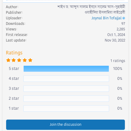
e
Author
শাইখ ড. আব্দুস সালাম ইবনে সালেম আস-সুহাইমী
a
Publisher
ওয়াহীদিয়া ইসলামিয়া লাইব্রেরী
c
Uploader
Joynal Bin Tofajjal
t
Downloads
97
i
Views
2,285
o
First release
Oct 1, 2024
n
s
Last update
Nov 30, 2022
:
Ratings
5
1 ratings
.
0
5 star
100%
0
s
4 star
0%
t
a
r
3 star
0%
(
s
)
2 star
0%
1 star
0%
Join the discussion