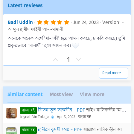
Latest reviews
5
Badi Uddin
Jun 24, 2023
Version: -
.
আব্দুল হামীদ ফাইযী আল-মাদানী
0
0
অনেকে অনেক অর্থে 'সালাফী' হয়ে আমল করছে, চাকরি করছে। তুমি
s
t
প্রকৃতভাবে 'সালাফী' হয়ে আমল কর।
a
r
U
D
-1
(
s
p
o
)
v
w
Read more…
o
n
t
v
e
o
Similar content
Most view
View more
t
e
ফিতনাতুত তাকফীর - PDF
শাইখ নাসিরুদ্দীন আলবানী রাহিমাহুল্লাহ
বাংলা বই
Joynal Bin Tofajjal
Apr 5, 2023
বাংলা বই
হাদীসে কুদসী সমগ্র - PDF
আল্লামা নাসিরুদ্দীন আলবানী (রাহি.)
বাংলা বই