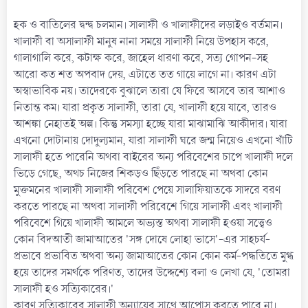
হক ও বাতিলের দ্বন্দ্ব চলমান। সালাফী ও খালাফীদের লড়াইও বর্তমান।
খালাফী বা অসালাফী মানুষ নানা সময়ে সালাফী নিয়ে উপহাস করে,
গালাগালি করে, কটাক্ষ করে, জাহেল ধারণা করে, সত্য গোপন-সহ
আরো কত শত অপবাদ দেয়, এটাতে তত গায়ে লাগে না। কারণ এটা
অস্বাভাবিক নয়। তাদেরকে বুঝালে তারা যে ফিরে আসবে তার আশাও
নিতান্ত কম। যারা প্রকৃত সালাফী, তারা যে, খালাফী হয়ে যাবে, তারও
আশঙ্কা নেহাতই অল্প। কিন্তু সমস্যা হচ্ছে যারা মাঝামাঝি আকীদার। যারা
এখনো দোটানায় দোদুল্যমান, যারা সালাফী ঘরে জন্ম নিয়েও এখনো খাঁটি
সালাফী হতে পারেনি অথবা বাইরের অন্য পরিবেশের চাপে খালাফী দলে
ভিড়ে গেছে, অথচ নিজের শিকড়ও ছিঁড়তে পারছে না অথবা কোন
মুক্তমনের খালাফী সালাফী পরিবেশ পেয়ে সালাফিয়াতকে সাদরে বরণ
করতে পারছে না অথবা সালাফী পরিবেশে গিয়ে সালাফী এবং খালাফী
পরিবেশে গিয়ে খালাফী আমলে অভ্যস্ত অথবা সালাফী হওয়া সত্ত্বেও
কোন বিদআতী জামাআতের 'সঙ্গ দোষে লোহা ভাসে'-এর সাহচর্য-
প্রভাবে প্রভাবিত অথবা অন্য জামাআতের কোন কোন কর্ম-পদ্ধতিতে মুগ্ধ
হয়ে তাদের সমর্থকে পরিণত, তাদের উদ্দেশ্যে বলা ও লেখা যে, 'তোমরা
সালাফী হও সত্যিকারের।'
কারণ সত্যিকারের সালাফী অন্যায়ের সাথে আপোস করতে পারে না।