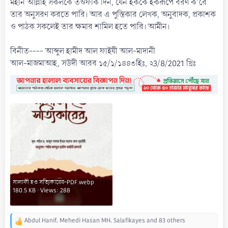
মহান আল্লাহ সকলকে তওফীক দিন, যেন হককে হকরূপে বরণ ক'রে
তার অনুসরণ করতে পারি। আর এ পুস্তিকার লেখক, অনুবাদক, প্রকাশক
ও পাঠক সকলেই তার ক্ষমার শামিল হতে পারি। আমীন।
বিনীত---- আব্দুল হামীদ আল ফাইযী আল-মাদানী
আল-মাজমাআহ, সউদী আরব ১৫/১/১৪৪৩হিঃ, ২3/8/2021 খ্রিঃ
সালাফী হও সত্যিকারের-PDF.webp
180.5 KB · Views: 288
Abdul Hanif
,
Mehedi Hasan MH
,
Salafikayes
and 83 others
R