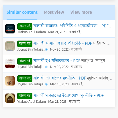
o
n
t
v
e
o
Similar content
Most view
View more
t
e
সালাফী মানহাজ: পরিচিতি ও প্রয়োজনীয়তা - PDF
মুহাম
বাংলা বই
Yiakub Abul Kalam
Mar 21, 2023
বাংলা বই
সালাফী ও সালাফিয়াত পরিচিতি - PDF
শাইখ আব্দুল হামীদ আল-ফাইযী আল-মাদানী
বাংলা বই
Joynal Bin Tofajjal
Nov 30, 2022
বাংলা বই
সালাফী হও সত্যিকারের - PDF
শাইখ ড. আব্দুস সালাম ইবনে সালেম আস-সুহাইমী
বাংলা বই
Joynal Bin Tofajjal
Nov 30, 2022
বাংলা বই
সালাফী দাওয়াতের মূলনীতি - PDF
মুহাম্মদ আসাদুল্লাহ আল-গালিব
বাংলা বই
Joynal Bin Tofajjal
Mar 18, 2023
বাংলা বই
সালাফী মানহাজের উল্লেখযোগ্য মূলনীতি - PDF
আব্দুল 
বাংলা বই
Yiakub Abul Kalam
Mar 21, 2023
বাংলা বই