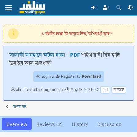
বইটির PDF কি অনুমোদিত/কপিরাইট মুক্ত?
⚠️
সালাফী মানহাযে অটল থাকা - PDF
শাইখ রাবী বিন হাদি
উমাইর আল মাদখালী
Download
Login or
Register to
A
C
T
abdulazizulhakimgrameen
May 13, 2024
pdf
মানহাজ
u
r
a
t
e
g
h
a
s
বাংলা বই
o
t
r
i
o
Overview
Reviews (2)
History
Discussion
n
d