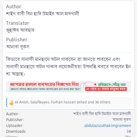
a
Author
t
শাইখ রাবী বিন হাদি উমাইর আল মাদখালী
e
Translator
জুহাঈর আবছার
Publisher
আনাবা বুকস
কিভাবে সালাফী মানহাযে অটল থাকবেন তা জানতে পারবেন এবং
সালাফী মানহাযে অটল থাকার প্রয়োজনীয়তা উপলব্ধি করতে পারবেন ইন
শা আল্লাহ।
sk Anish
,
Salafikayes
,
Farhan hassan zehad
and 36 others
R
e
Author
শাইখ রাবী বিন হাদি উমাইর আল মাদখালী
a
Publisher
আনাবা বুকস
c
Uploader
abdulazizulhakimgrameen
t
Downloads
38
i