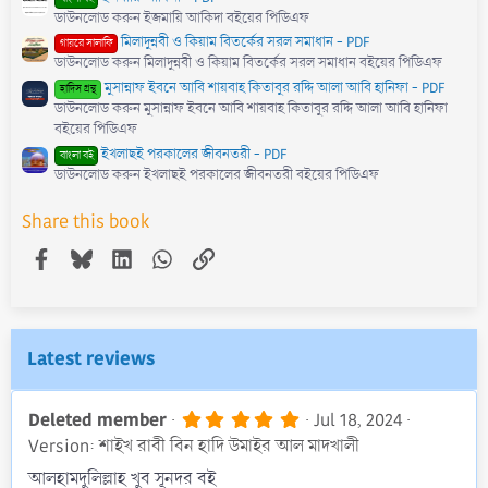
ডাউনলোড করুন ইজমায়ি আকিদা বইয়ের পিডিএফ
মিলাদুন্নবী ও কিয়াম বিতর্কের সরল সমাধান - PDF
গায়রে সালাফি
ডাউনলোড করুন মিলাদুন্নবী ও কিয়াম বিতর্কের সরল সমাধান বইয়ের পিডিএফ
মুসান্নাফ ইবনে আবি শায়বাহ কিতাবুর রদ্দি আলা আবি হানিফা - PDF
হাদিস গ্রন্থ
ডাউনলোড করুন মুসান্নাফ ইবনে আবি শায়বাহ কিতাবুর রদ্দি আলা আবি হানিফা
বইয়ের পিডিএফ
ইখলাছই পরকালের জীবনতরী - PDF
বাংলা বই
ডাউনলোড করুন ইখলাছই পরকালের জীবনতরী বইয়ের পিডিএফ
Share this book
Facebook
Bluesky
LinkedIn
WhatsApp
Link
Latest reviews
5
Deleted member
Jul 18, 2024
.
Version: শাইখ রাবী বিন হাদি উমাইর আল মাদখালী
0
0
আলহামদুলিল্লাহ খুব সূনদর বই
s