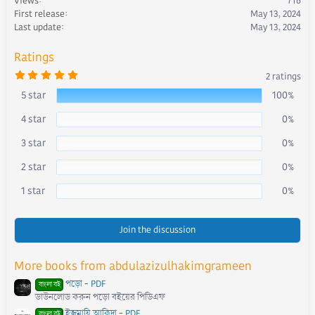
Views
716
o
First release
May 13, 2024
n
s
Last update
May 13, 2024
:
Ratings
5
2 ratings
.
0
5 star
100%
0
s
4 star
0%
t
a
r
3 star
0%
(
s
)
2 star
0%
1 star
0%
Join the discussion
More books from abdulazizulhakimgrameen
পড়ো - PDF
বাংলা বই
ডাউনলোড করুন পড়ো বইয়ের পিডিএফ
ইজমায়ি আকিদা - PDF
বাংলা বই