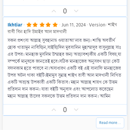
t
U
D
a
0
r
p
o
(
v
w
s
5
Ikhtiar
Jun 11, 2024
Version: শাইখ
)
.
o
n
রাবী বিন হাদি উমাইর আল মাদখালী
0
t
v
0
সকল প্রশংসা আল্লাহ সুবহানাহু ওয়াতাআ'লার জন্য। শান্তি অবতীর্ণ
s
e
o
হোক খাতামুন নাবিয়্যিন,সাইয়্যিদিল মুরসালিন মুহাম্মাদুর রাসুলুল্লাহ সাঃ
t
t
a
এর উপর। মানহাজ মুসলিম উম্মাহর জন্য অত্যাবশ্যকীয় একটি বিষয়,যা
r
e
সম্পর্কে মানুষকে জানতেই হবে।সঠিক মানহাজের অনুসরণ ছাড়া কেউ
(
s
সফলকাম হতে পারবে না।অসাধারণ একটি বই এই সালাফি মানহাজের
)
উপর অটল থাকা বইটি।ইমামুস সুন্নাহ শাইখ রাবী আল মাদখালী লিখিত
একটি অত্যন্ত উপকারী একটি কিতাব। মহান আল্লাহ শায়খ কে উত্তম
প্রতিদান দান করুন। যারা বইটি অনুবাদ এবং আপলোড করেছেন
মহান আল্লাহ তাঁদের সকলকে উত্তম প্রতিদান দান করুন। আমিন
U
D
0
p
o
v
w
Read more…