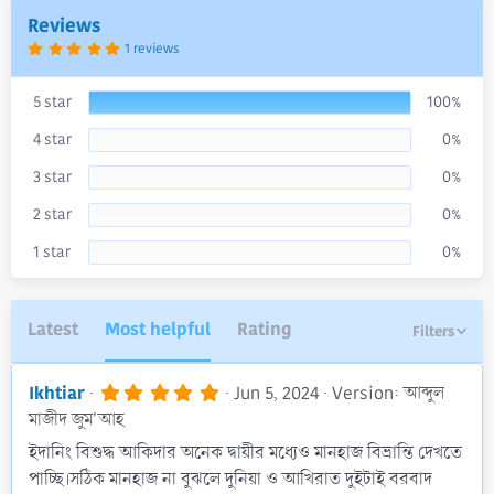
a
Reviews
t
5
1 reviews
e
.
0
0
s
5 star
100%
t
a
4 star
0%
r
(
s
3 star
0%
)
2 star
0%
1 star
0%
Latest
Most helpful
Rating
Filters
5
Ikhtiar
Jun 5, 2024
Version: আব্দুল
.
মাজীদ জুম'আহ
0
0
ইদানিং বিশুদ্ধ আকিদার অনেক দ্বায়ীর মধ্যেও মানহাজ বিভ্রান্তি দেখতে
s
পাচ্ছি।সঠিক মানহাজ না বুঝলে দুনিয়া ও আখিরাত দুইটাই বরবাদ
t