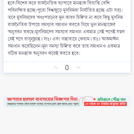
a
হবে।বিশেষ করে রাজনৈতিক ব্যাপারে মানহাজ বিভ্রান্তি বেশি
r
পরিলক্ষিত হচ্ছে।পুরো বিশ্বজুড়ে মুসলিমরা নির্যাতিত হচ্ছে এটা সত্য।
(
s
তবে মুসলিমদের অধঃপতনের মূল কারণ চিহ্নিত না করে কিছু মুসলিম
)
রাজনৈতিক উপায়ে সমস্যার সমাধান করতে গিয়ে ভূল মানহাজের
অনুসরন করছে।মুসলিমদের সমস্যার সমাধান একমাত্র সেই পথেই সম্ভব
যেই পথে রাসুলুল্লাহ (সাঃ) এবং সাহাবায়ে কেরাম (রাঃ) আজমাঈন
সমাধান করেছিলেন।মূল সমস্যা চিহ্নিত করে তার সমাধানও একমাত্র
সঠিক মানহাজ অনুসরণ করেই করতে হবে।
U
D
0
p
o
v
w
o
n
t
v
e
o
t
e
•
Contact
•
FAQs
•
Medals
•
Facebook
•
Terms
•
Privacy