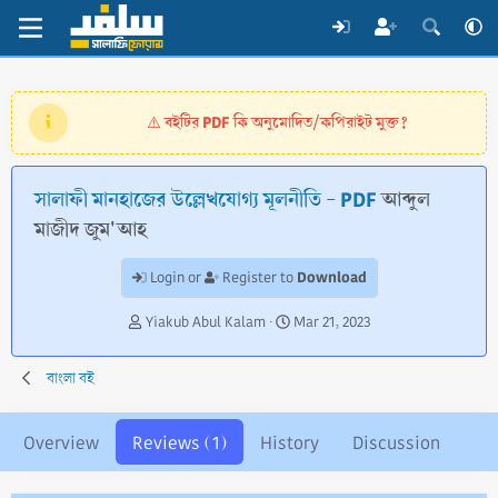
বইটির PDF কি অনুমোদিত/কপিরাইট মুক্ত?
⚠️
সালাফী মানহাজের উল্লেখযোগ্য মূলনীতি - PDF
আব্দুল
মাজীদ জুম'আহ
Download
Login or
Register to
A
C
Yiakub Abul Kalam
Mar 21, 2023
u
r
t
e
বাংলা বই
h
a
o
t
r
i
Overview
Reviews (1)
History
Discussion
o
n
d