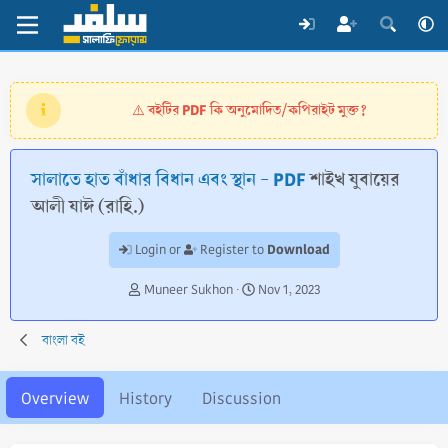
বইটির PDF কি অনুমোদিত/কপিরাইট মুক্ত?
⚠️
সালাতে হাত বাঁধার বিধান এবং স্থান - PDF
শাইখ যুবায়ের
আলী যাঈ (রাহি.)
Download
Login or
Register to
A
C
Muneer Sukhon
Nov 1, 2023
u
r
t
e
বাংলা বই
h
a
o
t
r
i
Overview
History
Discussion
o
n
d