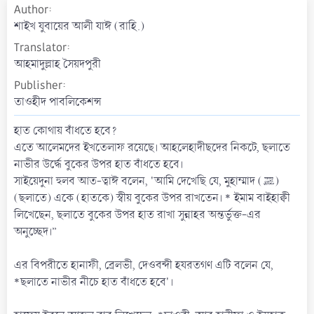
Author
a
t
শাইখ যুবায়ের আলী যাঈ (রাহি.)
e
Translator
আহমাদুল্লাহ সৈয়দপুরী
Publisher
তাওহীদ পাবলিকেশন্স
হাত কোথায় বাঁধতে হবে?
এতে আলেমদের ইখতেলাফ রয়েছে। আহলেহাদীছদের নিকটে, ছলাতে
নাভীর উর্দ্ধে বুকের উপর হাত বাঁধতে হবে।
সাইয়েদুনা হুলব আত-ত্বাঈ বলেন, 'আমি দেখেছি যে, মুহাম্মাদ (ﷺ)
(ছলাতে) একে (হাতকে) স্বীয় বুকের উপর রাখতেন। * ইমাম বাইহাক্বী
লিখেছেন, ছলাতে বুকের উপর হাত রাখা সুন্নাহর অন্তর্ভুক্ত-এর
অনুচ্ছেদ।”
এর বিপরীতে হানাফী, ব্রেলভী, দেওবন্দী হযরতগণ এটি বলেন যে,
*ছলাতে নাভীর নীচে হাত বাঁধতে হবে'।