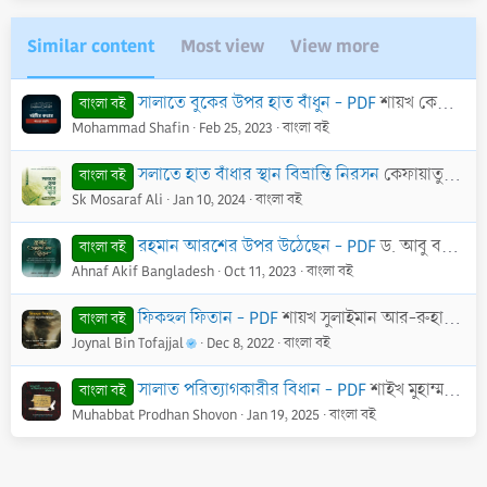
Similar content
Most view
View more
সালাতে বুকের উপর হাত বাঁধুন - PDF
শায়খ কেফায়াতুল্লাহ সানাবিলী (হাফি.)
বাংলা বই
Mohammad Shafin
Feb 25, 2023
বাংলা বই
সলাতে হাত বাঁধার স্থান বিভ্রান্তি নিরসন
কেফায়াতুল্লাহ সানাবিলী (হাফি:)
বাংলা বই
Sk Mosaraf Ali
Jan 10, 2024
বাংলা বই
রহমান আরশের উপর উঠেছেন - PDF
ড. আবু বকর মুহাম্মাদ যাকারিয়া
বাংলা বই
Ahnaf Akif Bangladesh
Oct 11, 2023
বাংলা বই
ফিকহুল ফিতান - PDF
শায়খ সুলাইমান আর-রুহাইলি
বাংলা বই
Joynal Bin Tofajjal
Dec 8, 2022
বাংলা বই
সালাত পরিত্যাগকারীর বিধান - PDF
শাইখ মুহাম্মদ বিন সলেহ আল উসাইমিন (রাহি.)
বাংলা বই
Muhabbat Prodhan Shovon
Jan 19, 2025
বাংলা বই