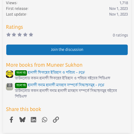
Views
1,718
o
First release
Nov 1, 2023
n
s
Last update
Nov 1, 2023
:
Ratings
0
0 ratings
.
0
0
s
Join the discussion
t
a
r
More books from Muneer Sukhon
(
s
হানাফী ফিকহের ইতিহাস ও পরিচয় - PDF
)
বাংলা বই
ডাউনলোড করুন হানাফী ফিকহের ইতিহাস ও পরিচয় বইয়ের পিডিএফ
হানাফী বনাম হানাফী মাযহাব সম্পর্কে সিদ্ধান্তসমূহ - PDF
বাংলা বই
ডাউনলোড করুন হানাফী বনাম হানাফী মাযহাব সম্পর্কে সিদ্ধান্তসমূহ বইয়ের
পিডিএফ
Share this book
Facebook
Bluesky
LinkedIn
WhatsApp
Link