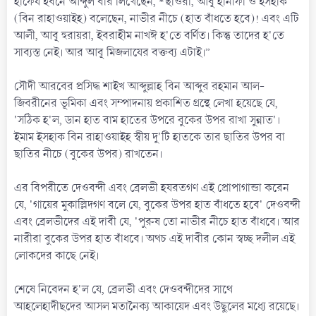
হাফেয ইবনে আব্দুল বার লিখেছেন, *ছাওরী, আবূ হানীফা ও ইসহাক
(বিন রাহাওয়াইহ) বলেছেন, নাভীর নীচে (হাত বাঁধতে হবে)! এবং এটি
আলী, আবূ হুরায়রা, ইবরাহীম নাখঈ হ'তে বর্ণিত। কিন্তু তাদের হ'তে
সাব্যস্ত নেই। আর আবূ মিজলাযের বক্তব্য এটাই।”
সৌদী আরবের প্রসিদ্ধ শাইখ আব্দুল্লাহ বিন আব্দুর রহমান আল-
জিবরীনের ভূমিকা এবং সম্পাদনায় প্রকাশিত গ্রন্থে লেখা হয়েছে যে,
'সঠিক হ'ল, ডান হাত বাম হাতের উপরে বুকের উপর রাখা সুন্নাত'।
ইমাম ইসহাক বিন রাহাওয়াইহ স্বীয় দু'টি হাতকে তার ছাতির উপর বা
ছাতির নীচে (বুকের উপর) রাখতেন।
এর বিপরীতে দেওবন্দী এবং ব্রেলভী হযরতগণ এই প্রোপাগান্ডা করেন
যে, 'গায়ের মুকাল্লিদগণ বলে যে, বুকের উপর হাত বাঁধতে হবে' দেওবন্দী
এবং ব্রেলভীদের এই দাবী যে, 'পুরুষ তো নাভীর নীচে হাত বাঁধবে। আর
নারীরা বুকের উপর হাত বাঁধবে। অথচ এই দাবীর কোন স্বচ্ছ দলীল এই
লোকদের কাছে নেই।
শেষে নিবেদন হ'ল যে, ব্রেলভী এবং দেওবন্দীদের সাথে
আহলেহাদীছদের আসল মতানৈক্য আকায়েদ এবং উছুলের মধ্যে রয়েছে।