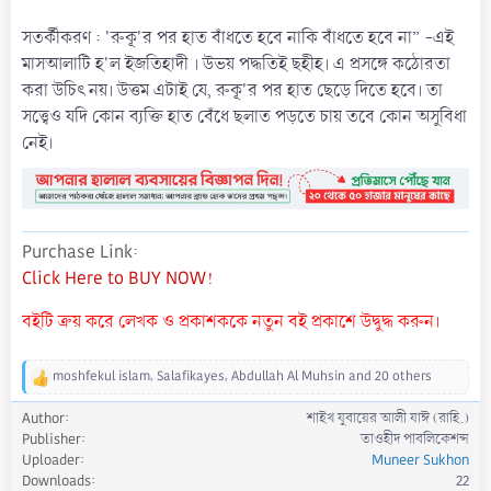
সতর্কীকরণ : 'রুকূ'র পর হাত বাঁধতে হবে নাকি বাঁধতে হবে না” -এই
মাসআলাটি হ'ল ইজতিহাদী । উভয় পদ্ধতিই ছহীহ। এ প্রসঙ্গে কঠোরতা
করা উচিৎ নয়। উত্তম এটাই যে, রুকূ'র পর হাত ছেড়ে দিতে হবে। তা
সত্ত্বেও যদি কোন ব্যক্তি হাত বেঁধে ছলাত পড়তে চায় তবে কোন অসুবিধা
নেই।
Purchase Link
Click Here to BUY NOW!
বইটি ক্রয় করে লেখক ও প্রকাশককে নতুন বই প্রকাশে উদ্বুদ্ধ করুন।
moshfekul islam
,
Salafikayes
,
Abdullah Al Muhsin
and 20 others
R
e
Author
শাইখ যুবায়ের আলী যাঈ (রাহি.)
a
Publisher
তাওহীদ পাবলিকেশন্স
c
Uploader
Muneer Sukhon
t
Downloads
22
i