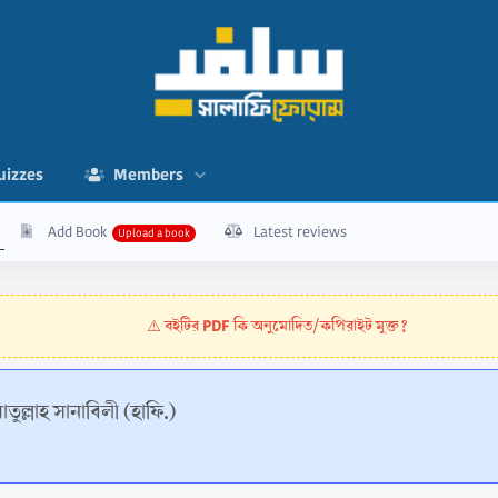
uizzes
Members
Add Book
Latest reviews
বইটির PDF কি অনুমোদিত/কপিরাইট মুক্ত?
⚠️
াতুল্লাহ সানাবিলী (হাফি.)