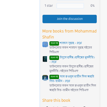
1 star
0%
Join the discussion
More books from Mohammad
Shafin
শারহুস সুন্নাহ - PDF
বাংলা বই
ডাউনলোড করুন শারহুস সুন্নাহ বইয়ের
পিডিএফ
উসূলে হাদীছ (হাদীছের মূলনীতি)
বাংলা বই
- PDF
ডাউনলোড করুন উসূলে হাদীছ (হাদীছের
মূলনীতি) বইয়ের পিডিএফ
আল ক্বওলুল মাতীন ফিল জাহরি
বাংলা বই
বিত-তামীন - PDF
ডাউনলোড করুন আল ক্বওলুল মাতীন ফিল
জাহরি বিত-তামীন বইয়ের পিডিএফ
Share this book