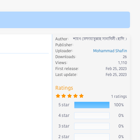
Author
শায়খ কেফায়াতুল্লাহ সানাবিলী (হাফি.)
Publisher
Uploader
Mohammad Shafin
Downloads
26
Views
1,110
First release
Feb 25, 2023
Last update
Feb 25, 2023
Ratings
5
1 ratings
.
0
5 star
100%
0
s
4 star
0%
t
a
r
3 star
0%
(
s
)
2 star
0%