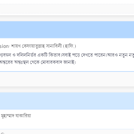
ion: শায়খ কেফায়াতুল্লাহ সানাবিলী (হাফি.)
থ্যবহুল ও দলিলনির্ভর একটি কিতাব।সবাই পড়ে দেখতে পারেন।আরও নতুন নতুন 
ন্তরের অন্তঃস্থল থেকে মোবারকবাদ জানাই।
ুহাম্মাদ যাকারিয়া