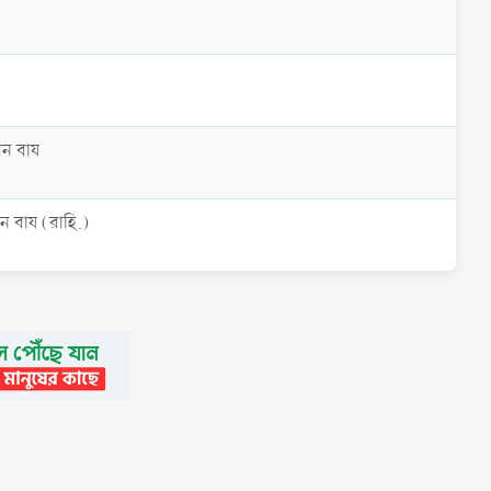
বন বায
ন বায (রাহি.)