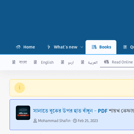
Home
What's new
Books
Q
Read Online
বাংলা
English
اردو
العربية
সালাতে বুকের উপর হাত বাঁধুন - PDF
শায়খ কেফায়
A
C
Mohammad Shafin
Feb 25, 2023
u
r
t
e