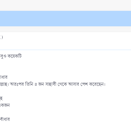
.)
 তবুও কয়েকটি
াঁধার
লিল্লাহ। অতঃপর তিনি ৪ জন সাহাবী থেকে আসার পেশ করেছেন।
ূহ
ি একজন
বাঁধার