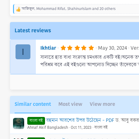
আজিজুল
,
Mohammad Rifat
,
ShahinurIslam
and 20 others
R
e
a
c
Latest reviews
t
i
o
5
Ikhtiar
May 30, 2024
Vers
I
n
.
s
সালাতে হাত বাধা সংক্রান্ত চমৎকার একটি বই।অনেক ত
0
0
:
পরিশ্রম করে এই বইগুলো আপলোড দিচ্ছেন তাঁদেরকে অ
s
t
a
r
(
s
)
Similar content
Most view
View more
রহমান আরশের উপর উঠেছেন - PDF
ড. আবু বকর ম
বাংলা বই
Ahnaf Akif Bangladesh
Oct 11, 2023
বাংলা বই