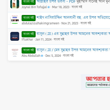
আল্লাহর উপর ভরসা - PDF
মুহাম্মাদ সালেহ আল মুন
বাংলা বই
Joynal Bin Tofajjal
Mar 18, 2023
বাংলা বই
শাইখ নাসিরউদ্দিন আলবানী রহ. এর উপর অভিযো
বাংলা বই
abdulazizulhakimgrameen
Nov 21, 2023
বাংলা বই
রাসূল (ﷺ) এর সুন্নাহর উপর আমলের আবশ্য
বাংলা বই
Iftakhar
Jan 11, 2024
বাংলা বই
রাসূল (ﷺ)'মের সুন্নাহর উপর আমলের আবশ্
বাংলা বই
Abu Abdullah
Dec 5, 2024
বাংলা বই
•
Contact
•
FAQs
•
Medals
•
Facebook
•
Terms
•
Privacy