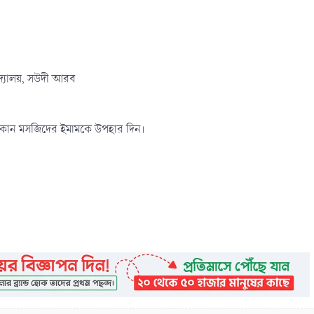
িদ্যালয়, সউদী আরব
 বা কোন মসজিদের ইমামকে উপহার দিন।