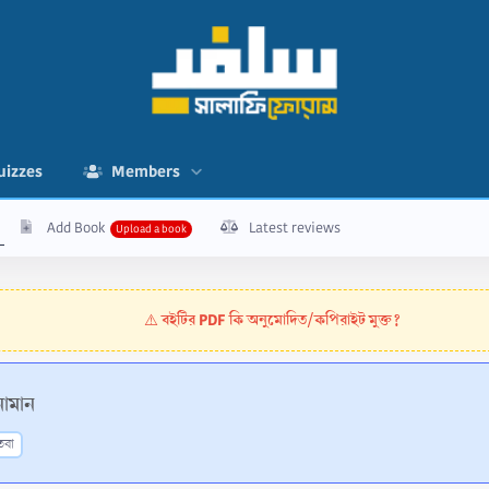
uizzes
Members
Add Book
Latest reviews
বইটির PDF কি অনুমোদিত/কপিরাইট মুক্ত?
⚠️
নোমান
তবা