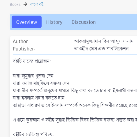
h
a
s
Books
বাংলা বই
o
t
r
i
o
Overview
History
Discussion
n
d
a
Author
আকরামুজ্জামান বিন আব্দুস সালাম
t
Publisher
তাওহীদ প্রেস এন্ড পাবলিকেশন
e
বইটি যাদের প্রয়োজন:
যারা জুমুয়ার খুতবা দেন
যারা ওয়াজ মাহফিলে বক্তব্য দেন
যারা দীন সম্পর্কে মানুষের সামনে কিছু কথা বলতে চান বা ইসলামী বক্তব্
যারা ইসলাম প্রচার করতে চান
তাছাড়া সাধারণ ভাবে ইসলাম সম্পর্কে অনেক কিছু শিক্ষণীয় রয়েছে রয়ে
এখানে কুরআন ও সহীহ সুন্নাহ ভিত্তিক বিষয় ভিত্তিক বক্তব্য প্রস্তত
বইটির সংক্ষিপ্ত পরিচয়: