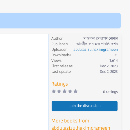
Author
মাওলানা মোহাম্মদ নোমান
Publisher
তাওহীদ প্রেস এন্ড পাবলিকেশন
Uploader
abdulazizulhakimgrameen
Downloads
21
Views
1,614
First release
Dec 2, 2023
Last update
Dec 2, 2023
Ratings
0
0 ratings
.
0
0
Join the discussion
s
t
।
a
r
More books from
(
s
abdulazizulhakimgrameen
)