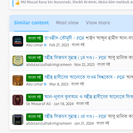
Md Masud Rana bin Nurunnabi
,
Sheikh Al-Amin
,
Abdul Alim mahbub
a
R
e
a
c
Similar content
Most view
View more
t
i
o
তাওহীদ-কৌমুদী - PDF
শাইখ আব্দুল হামীদ আল-ফ
বাংলা বই
n
Abu Umar
Feb 27, 2023
বাংলা বই
s
:
সহীহ ফিক্বহুস সুন্নাহ (১ম খণ্ড) - PDF
আবূ মালিক কা
বাংলা বই
abdulazizulhakimgrameen
Nov 22, 2023
বাংলা বই
সহীহ হাদীসের আলোকে সাওম বিশ্বকোষ - PDF
আব্
বাংলা বই
Abu Umar
Mar 8, 2023
বাংলা বই
আল-লুবাব কুরআন ও সহীহ হাদীসের আলোকে ফিকহ (
বাংলা বই
Sk Mosaraf Ali
Jan 18, 2024
বাংলা বই
সহীহ ফিক্বহুস সুন্নাহ (২য় খণ্ড) - PDF
আবূ মালিক কা
বাংলা বই
abdulazizulhakimgrameen
Jan 21, 2024
বাংলা বই