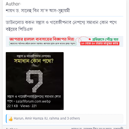
Author
a
t
শায়খ ড. সালেহ বিন সা'দ আস-সুহায়মী
e
ডাউনলোড করুন সন্ত্রাস ও খারেজীপনার নেপথ্যে সমাধান কোন পথে
বইয়ের পিডিএফ
সন্ত্রাস ও খারেজীপনার নেপথ্যে সমাধান কোন
পথে - salafiforum.com.webp
22.1 KB · Views: 221
Harun
,
Amir Hamza IU
,
rahma
and 3 others
R
e