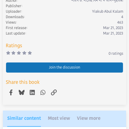
Author
শায়খ ড. সালেহ বিন সা'দ আস-সুহায়মী
a
Publisher
c
Uploader
Yiakub Abul Kalam
t
Downloads
4
i
Views
463
o
First release
Mar 21, 2023
n
s
Last update
Mar 21, 2023
:
Ratings
0
0 ratings
.
0
0
s
Join the discussion
t
a
r
Share this book
(
s
)
Facebook
Bluesky
LinkedIn
WhatsApp
Link
Similar content
Most view
View more