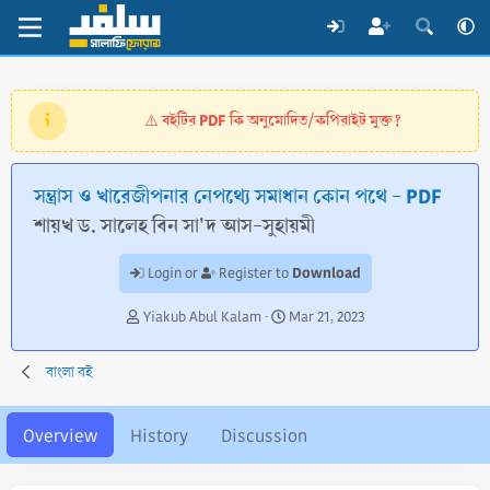
বইটির PDF কি অনুমোদিত/কপিরাইট মুক্ত?
⚠️
সন্ত্রাস ও খারেজীপনার নেপথ্যে সমাধান কোন পথে - PDF
শায়খ ড. সালেহ বিন সা'দ আস-সুহায়মী
Download
Login or
Register to
A
C
Yiakub Abul Kalam
Mar 21, 2023
u
r
t
e
বাংলা বই
h
a
o
t
r
i
Overview
History
Discussion
o
n
d