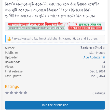
নিরর্থক মানুষকে সৃষ্টি করেননি, বরং তাদেরকে তাঁর ইবাদত বন্দেগীর
জন্য সৃষ্টি করেছেন। তাদেরকে কিয়ামত দিবসে (হিসাবের দিন)
পূর্নজীবিত করবেন এবং দুনিয়ায় তাদের কৃত কর্মের হিসাব নেবেন।
Parvez Hossain
,
Tabibmuttakirshahir
,
Nazmul Huda
and 5 others
R
e
Author
ইব্রাহীম আল ইয়াহইয়া
a
Publisher
IslamHouse
c
Uploader
Abu Abdullah
t
Downloads
4
i
Views
153
o
First release
Dec 5, 2024
n
s
Last update
Dec 5, 2024
:
Ratings
0
0 ratings
.
0
0
s
Join the discussion
t