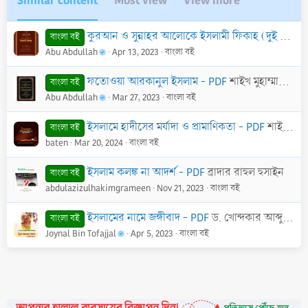
Similar content
Most view
View more
কুরআন ও সুন্নাহর আলোকে ইসলামী ফিকাহ (দুই খণ্ড একত্রে) - PDF
বাংলা বই
Abu Abdullah
Apr 13, 2023
বাংলা বই
ফতোওয়া আরকানুল ইসলাম - PDF
শাইখ মুহাম্মাদ বিন সালেহ আল-উছায়মীন (রহ.)
বাংলা বই
Abu Abdullah
Mar 27, 2023
বাংলা বই
ইসলামে হাদীসের মর্যাদা ও প্রামাণিকতা - PDF
শাইখ ড. আবু বকর মুহাম্মাদ যাকারিয়া
বাংলা বই
baten
Mar 20, 2024
বাংলা বই
ইসলাম কলঙ্ক না আদর্শ - PDF
ব্রাদার রাহুল হুসাইন
বাংলা বই
abdulazizulhakimgrameen
Nov 21, 2023
বাংলা বই
ইসলামের নামে জঙ্গীবাদ - PDF
ড. খোন্দকার আব্দুল্লাহ জাহাঙ্গীর
বাংলা বই
Joynal Bin Tofajjal
Apr 5, 2023
বাংলা বই