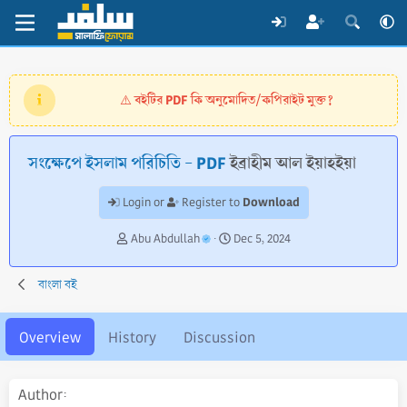
বইটির PDF কি অনুমোদিত/কপিরাইট মুক্ত?
⚠️
সংক্ষেপে ইসলাম পরিচিতি - PDF
ইব্রাহীম আল ইয়াহইয়া
Download
Login or
Register to
A
C
Abu Abdullah
Dec 5, 2024
u
r
t
e
বাংলা বই
h
a
o
t
r
i
Overview
History
Discussion
o
n
d
Author
a