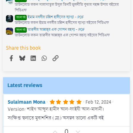
ডাউনলোড করুন সালাসাতুল উসূল তিনটি মূলনীতি বুঝার সহজ উপায় বইয়ের
পিডিএফ
ইমাম নববীর চল্লিশ হাদীসের ব্যাখ্যা - PDF
বাংলা বই
ডাউনলোড করুন ইমাম নববীর চল্লিশ হাদীসের ব্যাখ্যা বইয়ের পিডিএফ
তাক্বদীর আল্লাহ্‌র এক গোপন রহস্য - PDF
বাংলা বই
ডাউনলোড করুন তাক্বদীর আল্লাহ্‌র এক গোপন রহস্য বইয়ের পিডিএফ
Share this book
Facebook
Bluesky
LinkedIn
WhatsApp
Link
Latest reviews
5
Sulaimaan Mona
Feb 12, 2024
.
Version: শাইখ আব্দুল হামীদ আল-ফাইযী আল-মাদানী।
0
0
সংক্ষিপ্ত স্বলাতে মুবাশশির (ﷺ) অসম্ভব ভালো একটি বই
s
t
U
D
a
0