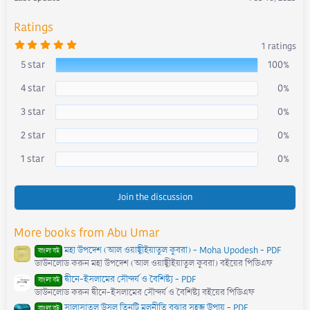
:
Ratings
5
1 ratings
.
0
5 star
100%
0
s
4 star
0%
t
a
r
3 star
0%
(
s
)
2 star
0%
1 star
0%
Join the discussion
More books from Abu Umar
মহা উপদেশ (আল ওয়াছ্বীইয়াতুল কুবরা) - Moha Upodesh - PDF
বাংলা বই
ডাউনলোড করুন মহা উপদেশ (আল ওয়াছ্বীইয়াতুল কুবরা) বইয়ের পিডিএফ
দ্বীনে-ইসলামের সৌন্দর্য ও বৈশিষ্ট্য - PDF
বাংলা বই
ডাউনলোড করুন দ্বীনে-ইসলামের সৌন্দর্য ও বৈশিষ্ট্য বইয়ের পিডিএফ
সালাসাতুল উসূল তিনটি মূলনীতি বুঝার সহজ উপায় - PDF
বাংলা বই