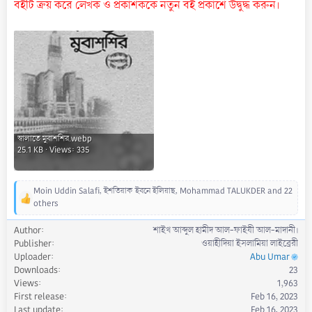
বইটি ক্রয় করে লেখক ও প্রকাশককে নতুন বই প্রকাশে উদ্বুদ্ধ করুন।
স্বালাতে মুবাশশির.webp
25.1 KB · Views: 335
Moin Uddin Salafi
,
ইশতিয়াক ইবনে ইলিয়াছ
,
Mohammad TALUKDER
and 22
R
others
e
a
Author
শাইখ আব্দুল হামীদ আল-ফাইযী আল-মাদানী।
c
Publisher
ওয়াহীদিয়া ইসলামিয়া লাইব্রেরী
t
Uploader
Abu Umar
i
Downloads
23
o
Views
1,963
n
First release
Feb 16, 2023
s
Last update
Feb 16, 2023