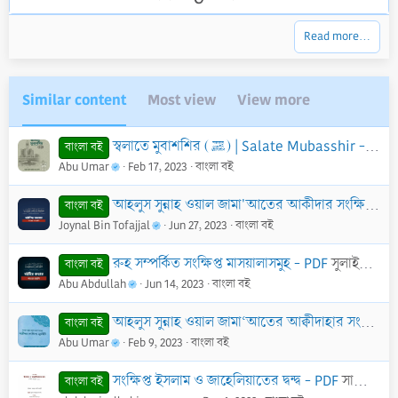
r
p
o
(
v
w
s
Read more…
)
o
n
t
v
e
o
Similar content
Most view
View more
t
e
স্বলাতে মুবাশশির (ﷺ) | Salate Mubasshir - PDF
বাংলা বই
Abu Umar
Feb 17, 2023
বাংলা বই
আহলুস সুন্নাহ ওয়াল জামা'আতের আকীদার সংক্ষিপ্ত মূলনীতি - PDF
বাংলা বই
Joynal Bin Tofajjal
Jun 27, 2023
বাংলা বই
রুহ সম্পর্কিত সংক্ষিপ্ত মাসয়ালাসমুহ - PDF
সুলাইমান ইবনে সালিহ আল খারাশী
বাংলা বই
Abu Abdullah
Jun 14, 2023
বাংলা বই
আহলুস সুন্নাহ ওয়াল জামা‘আতের আক্বীদাহার সংক্ষিপ্ত মূলনীতি - PDF
বাংলা বই
Abu Umar
Feb 9, 2023
বাংলা বই
সংক্ষিপ্ত ইসলাম ও জাহেলিয়াতের দ্বন্দ্ব - PDF
সায়্যেদ মাহমূদ শুকরী আলূসী
বাংলা বই