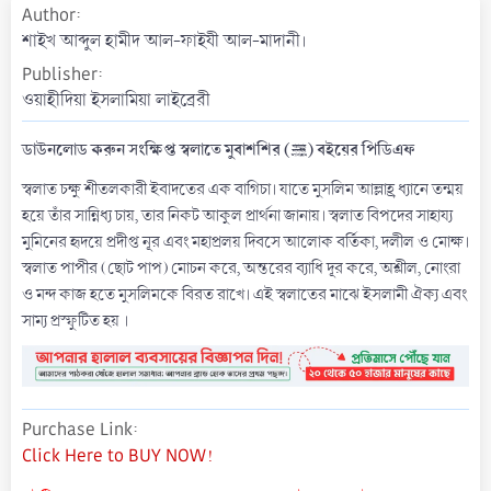
Author
a
t
শাইখ আব্দুল হামীদ আল-ফাইযী আল-মাদানী।
e
Publisher
ওয়াহীদিয়া ইসলামিয়া লাইব্রেরী
ডাউনলোড করুন সংক্ষিপ্ত স্বলাতে মুবাশশির (ﷺ) বইয়ের পিডিএফ
স্বলাত চক্ষু শীতলকারী ইবাদতের এক বাগিচা। যাতে মুসলিম আল্লাহ্র ধ্যানে তন্ময়
হয়ে তাঁর সান্নিধ্য চায়, তার নিকট আকুল প্রার্থনা জানায়। স্বলাত বিপদের সাহায্য
মুমিনের হৃদয়ে প্রদীপ্ত নূর এবং মহাপ্রলয় দিবসে আলোক বর্তিকা, দলীল ও মোক্ষ।
স্বলাত পাপীর (ছোট পাপ) মোচন করে, অন্তরের ব্যাধি দূর করে, অশ্লীল, নোংরা
ও মন্দ কাজ হতে মুসলিমকে বিরত রাখে। এই স্বলাতের মাঝে ইসলামী ঐক্য এবং
সাম্য প্রস্ফুটিত হয় ।
Purchase Link
Click Here to BUY NOW!