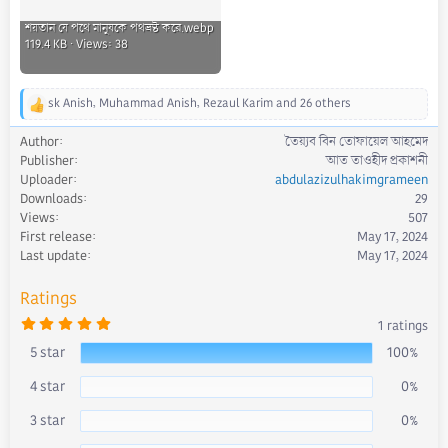
শয়তান যে পথে মানুষকে পথভ্রষ্ট করে.webp
119.4 KB · Views: 38
sk Anish
,
Muhammad Anish
,
Rezaul Karim
and 26 others
R
e
Author
তৈয়্যব বিন তোফায়েল আহমেদ
a
Publisher
আত তাওহীদ প্রকাশনী
c
Uploader
abdulazizulhakimgrameen
t
Downloads
29
i
Views
507
o
First release
May 17, 2024
n
s
Last update
May 17, 2024
:
Ratings
5
1 ratings
.
0
5 star
100%
0
s
4 star
0%
t
a
r
3 star
0%
(
s