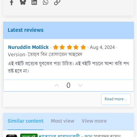
Facebook
Bluesky
LinkedIn
WhatsApp
Link
Latest reviews
5
Nuruddin Mollick
Aug 4, 2024
.
Version: তৈয়্যব বিন তোফায়েল আহমেদ
0
0
এই বইটি প্রত্যেক যুবকের পড়া উচিত। এই বইটি পড়লে আশা করি পথ
s
ভ্রষ্ট হবে না।
t
a
r
U
D
0
(
p
o
s
)
v
w
Read more…
o
n
t
v
e
o
Similar content
Most view
View more
t
e
শয়তানের প্ররোচনাবলী - PDF
মাকসুদুল হাসান আল-ফাইযী