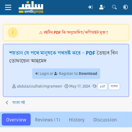
বইটির PDF কি অনুমোদিত/কপিরাইট মুক্ত?
⚠️
শয়তান যে পথে মানুষকে পথভ্রষ্ট করে - PDF
তৈয়্যব বিন
তোফায়েল আহমেদ
Download
Login or
Register to
A
C
T
abdulazizulhakimgrameen
May 17, 2024
pdf
সংশয়
u
r
a
t
e
g
h
a
s
বাংলা বই
o
t
r
i
o
Overview
Reviews (1)
History
Discussion
n
d