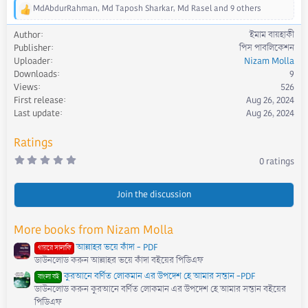
MdAbdurRahman
,
Md Taposh Sharkar
,
Md Rasel
and 9 others
R
e
Author
ইমাম বায়হাকী
a
Publisher
পিস পাবলিকেশন
c
Uploader
Nizam Molla
t
Downloads
9
i
Views
526
o
First release
Aug 26, 2024
n
s
Last update
Aug 26, 2024
:
Ratings
0
0 ratings
.
0
0
s
Join the discussion
t
a
r
More books from Nizam Molla
(
s
আল্লাহর ভয়ে কাঁদা - PDF
)
গায়রে সালাফি
ডাউনলোড করুন আল্লাহর ভয়ে কাঁদা বইয়ের পিডিএফ
কুরআনে বর্ণিত লোকমান এর উপদেশ হে আমার সন্তান -PDF
বাংলা বই
ডাউনলোড করুন কুরআনে বর্ণিত লোকমান এর উপদেশ হে আমার সন্তান বইয়ের
পিডিএফ