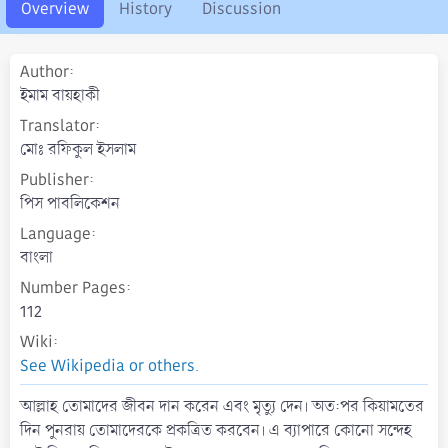
o
Overview
History
Discussion
n
d
a
Author
t
ইমাম বায়হাকী
e
Translator
মোঃ রফিকুল ইসলাম
Publisher
পিস পাবলিকেশন
Language
বাংলা
Number Pages
112
Wiki
See Wikipedia or others.
আল্লাহ তোমাদের জীবন দান করেন এবং মৃত্যু দেন। অত:পর কিয়ামতের
দিন পুনরায় তোমাদেরকে প্রকত্রিত করবেন। এ ব্যাপারে কোনো সন্দেহ