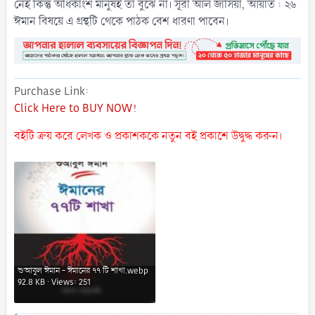
নেই কিন্তু অধিকাংশ মানুষই তা বুঝে না। সূরা আল জাসিয়া, আয়াত : ২৬
ঈমান বিষয়ে এ গ্রন্থটি থেকে পাঠক বেশ ধারণা পাবেন।
Purchase Link
Click Here to BUY NOW!
বইটি ক্রয় করে লেখক ও প্রকাশককে নতুন বই প্রকাশে উদ্বুদ্ধ করুন।
শুআবুল ঈমান - ঈমানের ৭৭ টি শাখা.webp
92.8 KB · Views: 251