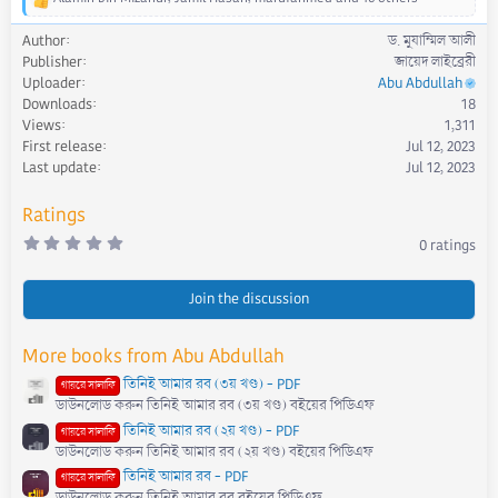
R
e
Author
ড. মুযাম্মিল আলী
a
Publisher
জায়েদ লাইব্রেরী
c
Uploader
Abu Abdullah
t
Downloads
18
i
Views
1,311
o
First release
Jul 12, 2023
n
s
Last update
Jul 12, 2023
:
Ratings
0
0 ratings
.
0
0
s
Join the discussion
t
a
r
More books from Abu Abdullah
(
s
তিনিই আমার রব (৩য় খণ্ড) - PDF
)
গায়রে সালাফি
ডাউনলোড করুন তিনিই আমার রব (৩য় খণ্ড) বইয়ের পিডিএফ
তিনিই আমার রব (২য় খণ্ড) - PDF
গায়রে সালাফি
ডাউনলোড করুন তিনিই আমার রব (২য় খণ্ড) বইয়ের পিডিএফ
তিনিই আমার রব - PDF
গায়রে সালাফি