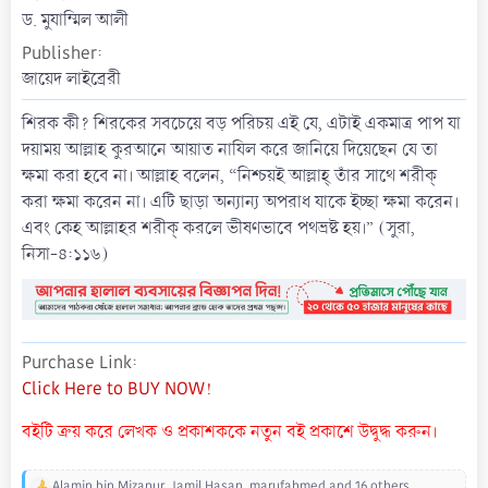
t
ড. মুযাম্মিল আলী
e
Publisher
জায়েদ লাইব্রেরী
শিরক কী? শিরকের সবচেয়ে বড় পরিচয় এই যে, এটাই একমাত্র পাপ যা
দয়াময় আল্লাহ কুরআনে আয়াত নাযিল করে জানিয়ে দিয়েছেন যে তা
ক্ষমা করা হবে না। আল্লাহ বলেন, “নিশ্চয়ই আল্লাহ্ তাঁর সাথে শরীক্
করা ক্ষমা করেন না। এটি ছাড়া অন্যান্য অপরাধ যাকে ইচ্ছা ক্ষমা করেন।
এবং কেহ আল্লাহর শরীক্ করলে ভীষণভাবে পথভ্রষ্ট হয়।” (সুরা,
নিসা-৪:১১৬)
Purchase Link
Click Here to BUY NOW!
বইটি ক্রয় করে লেখক ও প্রকাশককে নতুন বই প্রকাশে উদ্বুদ্ধ করুন।
Alamin bin Mizanur
,
Jamil Hasan
,
marufahmed
and 16 others