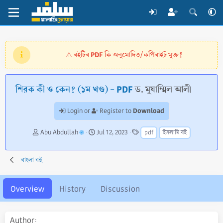
বইটির PDF কি অনুমোদিত/কপিরাইট মুক্ত?
⚠️
শিরক কী ও কেন? (১ম খণ্ড) - PDF
ড. মুযাম্মিল আলী
Download
Login or
Register to
A
C
T
Abu Abdullah
Jul 12, 2023
pdf
ইসলামি বই
u
r
a
t
e
g
h
a
s
বাংলা বই
o
t
r
i
o
Overview
History
Discussion
n
d
a
Author