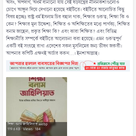
অসৎ, অপদার্থ, অধর্ম বানানো যায় সেই ষড়যন্ত্রের নীলনকশাগুলোও
চোখে আঙ্গুল দিয়ে দেখানো হয়েছে বইটিতে। বইটিতে আলোচিত কিছু
বিষয় হচ্ছেঃ রাষ্ট্র ধর্ম ইসলাম চির বহাল থাক; শিক্ষার গুরুত্ব; শিক্ষা কি ও
কেন? শিক্ষার মূল উদ্দেশ্য; শিক্ষিত ও অশিক্ষিতের মধ্যে পার্থক্য; শিক্ষিত
বনাম জাহেল; প্রকৃত শিক্ষা কি? এবং কারা শিক্ষিত? এবং বিভিন্ন
শিক্ষানীতি সম্পর্কে বইটিতে আলোচনা করা হয়েছে। এমন গুরুত্বপূর্ণ
একটি বই সংগ্রহে রাখা এদেশের সকল মুসলিমের জন্য ভীষণ জরুরী।
আপনার কপিটি এক্ষণই অর্ডার করুণ…। ইনশাআল্লাহ।
শিক্ষা বনাম জাহিলিয়াত.webp
119.6 KB · Views: 184