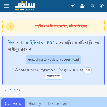
বইটির PDF কি অনুমোদিত/কপিরাইট মুক্ত?
⚠️
শিক্ষা বনাম জাহিলিয়াত - PDF
উম্মে মারিয়াম রাযিয়া বিনতে
আযীযুর রহমান
Download
Login or
Register to
A
C
T
abdulazizulhakimgrameen
Aug 12, 2024
pdf
u
r
a
ইসলাম শিক্ষা
t
e
g
h
a
s
o
t
বাংলা বই
r
i
o
n
Overview
History
Discussion
d