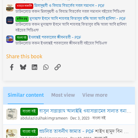
মিলাদুন্নবী ও কিয়াম বিতর্কের সরল সমাধান - PDF
গায়রে সালাফি
ডাউনলোড করুন মিলাদুন্নবী ও কিয়াম বিতর্কের সরল সমাধান বইয়ের পিডিএফ
মুসান্নাফ ইবনে আবি শায়বাহ কিতাবুর রদ্দি আলা আবি হানিফা - PDF
হাদিস গ্রন্থ
ডাউনলোড করুন মুসান্নাফ ইবনে আবি শায়বাহ কিতাবুর রদ্দি আলা আবি হানিফা
বইয়ের পিডিএফ
ইখলাছই পরকালের জীবনতরী - PDF
বাংলা বই
ডাউনলোড করুন ইখলাছই পরকালের জীবনতরী বইয়ের পিডিএফ
Share this book
Facebook
Bluesky
LinkedIn
WhatsApp
Link
Similar content
Most view
View more
রাসূল সাল্লাল্লাহু আলাইহি ওয়াসাল্লামের সালাত বনাম প্রচলিত সালাত - PDF
বাংলা বই
abdulazizulhakimgrameen
Dec 3, 2023
বাংলা বই
প্রচলিত তাবলীগ জামাত - PDF
শাইখ হামুদ বিন আবদুল্লাহ আত-তুওয়াইজুরী (রাহি.)
বাংলা বই