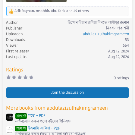
Atik Rayhan
,
msabbir
,
Abu farik
and 49 others
R
e
Author
উম্মে মারিয়াম রাযিয়া বিনতে আযীযুর রহমান
a
Publisher
নিবরাস প্রকাশনী
c
Uploader
abdulazizulhakimgrameen
t
Downloads
53
i
Views
654
o
First release
Aug 12, 2024
n
s
Last update
Aug 12, 2024
:
Ratings
0
0 ratings
.
0
0
s
Join the discussion
t
a
r
More books from abdulazizulhakimgrameen
(
s
পড়ো - PDF
)
বাংলা বই
ডাউনলোড করুন পড়ো বইয়ের পিডিএফ
ইজমায়ি আকিদা - PDF
বাংলা বই
ডাউনলোড করুন ইজমায়ি আকিদা বইয়ের পিডিএফ