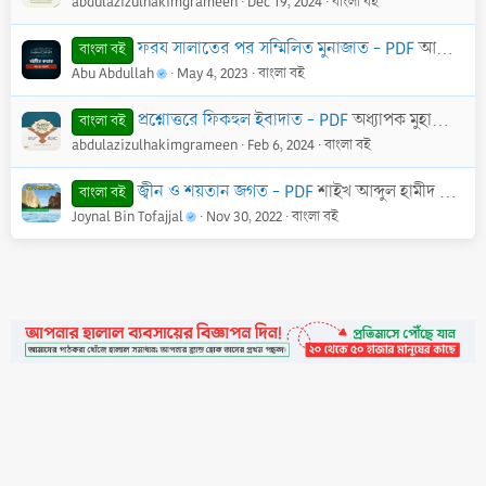
abdulazizulhakimgrameen
Dec 19, 2024
বাংলা বই
ফরয সালাতের পর সম্মিলিত মুনাজাত - PDF
আব্দুল্লাহ শহীদ আব্দুর রহমান
বাংলা বই
Abu Abdullah
May 4, 2023
বাংলা বই
প্রশ্নোত্তরে ফিকহুল ইবাদাত - PDF
অধ্যাপক মুহাম্মাদ নূরুল ইসলাম মক্কী
বাংলা বই
abdulazizulhakimgrameen
Feb 6, 2024
বাংলা বই
জ্বীন ও শয়তান জগত - PDF
শাইখ আব্দুল হামীদ আল-ফাইযী আল-মাদানী
বাংলা বই
Joynal Bin Tofajjal
Nov 30, 2022
বাংলা বই
•
Contact
•
FAQs
•
Medals
•
Facebook
•
Terms
•
Privacy