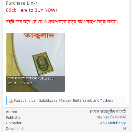
Purchase Link
Click Here to BUY NOW!
বইটি ক্রয় করে লেখক ও প্রকাশককে নতুন বই প্রকাশে উদ্বুদ্ধ করুন।
শারঈ মানদন্ডে তাকলীদ PDF.webp
32 KB · Views: 235
Faisal Bhuiyan
,
Salafikayes
,
Maryam Binte Yakub
and 7 others
R
e
Author
হাফেজ জালালুদ্দীন কাসেমী
a
Publisher
আত তাওহীদ প্রকাশনী
c
Uploader
Abu Abdullah
t
Downloads
14
i