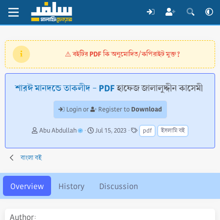
বইটির PDF কি অনুমোদিত/কপিরাইট মুক্ত?
⚠️
শারঈ মানদন্ডে তাকলীদ - PDF
হাফেজ জালালুদ্দীন কাসেমী
Download
Login or
Register to
A
C
T
Abu Abdullah
Jul 15, 2023
pdf
ইসলামি বই
u
r
a
t
e
g
h
a
s
বাংলা বই
o
t
r
i
o
Overview
History
Discussion
n
d
a
Author