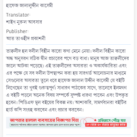
t
হাফেজ জালালুদ্দীন কাসেমী
e
Translator
শাইখ নুরুল আবসার
Publisher
আত তাওহীদ প্রকাশনী
তাক্বলীদ হল দলীল বিহীন কারো কথা মেনে নেয়া। দলীল বিহীন কারো
অন্ধ অনুসরণ সঠিক দ্বীন প্রচারের পথে বড় বাধা। মানুষ আজ তাক্বলীদের
জালে আটকা পড়েছে। এই তাক্বলীদের অসারতা ও অকার্যকারিতা এবং
এর পক্ষে যে সব দলীল উপস্থাপন করা হয় সারগর্ভ আলোচনার মাধ্যমে
সেগুলোর অসারতা তুলে ধরে হাফেজ জালাল উদ্দীন কাসেমী যে বইটি
লিখেছেন তা খুবই গুরুত্বপূর্ণ। সাধারণ পাঠকের সাথে, তালেবে ইলমগণ
এ বইটি পড়লে অনেক বিষয় সম্পর্কে সূষ্পষ্ট ধারণা পাবেন এবং উপকৃত
হবেন। পিডিএফ মূল বইয়ের বিকল্প নয়। আশাকরি, সামর্থবানরা বইটির
হার্ড কপি সংগ্রহ করবেন এবং প্রচার করবেন।