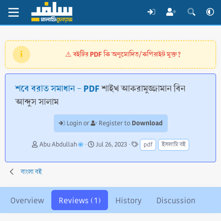
বইটির PDF কি অনুমোদিত/কপিরাইট মুক্ত?
⚠️
শবে বরাত সমাধান - PDF
শাইখ আকরামুজ্জামান বিন
আব্দুস সালাম
Download
Login or
Register to
A
C
T
Abu Abdullah
Jul 26, 2023
pdf
ইসলামি বই
u
r
a
t
e
g
h
a
s
বাংলা বই
o
t
r
i
o
Overview
Reviews (1)
History
Discussion
n
d