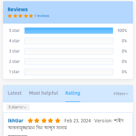
a
Reviews
t
e
5
1 reviews
.
0
0
s
5 star
100%
t
a
4 star
0%
r
(
s
3 star
0%
)
2 star
0%
1 star
0%
Latest
Most helpful
Rating
Filters
5 star(s)
5
Ikhtiar
Feb 23, 2024
Version: শাইখ
.
আকরামুজ্জামান বিন আব্দুস সালাম
0
0