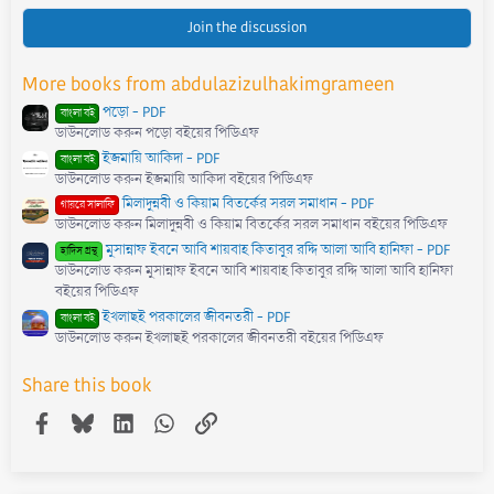
0
s
Join the discussion
t
a
r
More books from abdulazizulhakimgrameen
(
s
পড়ো - PDF
)
বাংলা বই
ডাউনলোড করুন পড়ো বইয়ের পিডিএফ
ইজমায়ি আকিদা - PDF
বাংলা বই
ডাউনলোড করুন ইজমায়ি আকিদা বইয়ের পিডিএফ
মিলাদুন্নবী ও কিয়াম বিতর্কের সরল সমাধান - PDF
গায়রে সালাফি
ডাউনলোড করুন মিলাদুন্নবী ও কিয়াম বিতর্কের সরল সমাধান বইয়ের পিডিএফ
মুসান্নাফ ইবনে আবি শায়বাহ কিতাবুর রদ্দি আলা আবি হানিফা - PDF
হাদিস গ্রন্থ
ডাউনলোড করুন মুসান্নাফ ইবনে আবি শায়বাহ কিতাবুর রদ্দি আলা আবি হানিফা
বইয়ের পিডিএফ
ইখলাছই পরকালের জীবনতরী - PDF
বাংলা বই
ডাউনলোড করুন ইখলাছই পরকালের জীবনতরী বইয়ের পিডিএফ
Share this book
Facebook
Bluesky
LinkedIn
WhatsApp
Link