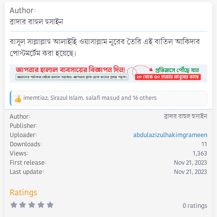
a
Author
t
ব্রাদার রাহুল হুসাইন
e
রাসূল সাল্লাল্লাহু আলাইহি ওয়াসাল্লাম নূরের তৈরি এই বাতিল আকিদার
পোস্টমর্টেম করা হয়েছে।
imemtiaz
,
Sirazul Islam
,
salafi masud
and 16 others
R
e
Author
ব্রাদার রাহুল হুসাইন
a
Publisher
c
Uploader
abdulazizulhakimgrameen
t
Downloads
11
i
Views
1,363
o
First release
Nov 21, 2023
n
s
Last update
Nov 21, 2023
:
Ratings
0
0 ratings
.
0