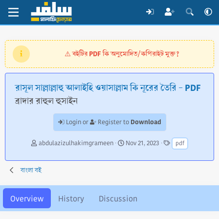
বইটির PDF কি অনুমোদিত/কপিরাইট মুক্ত?
⚠️
রাসূল সাল্লাল্লাহু আলাইহি ওয়াসাল্লাম কি নূরের তৈরি - PDF
ব্রাদার রাহুল হুসাইন
Download
Login or
Register to
A
C
T
abdulazizulhakimgrameen
Nov 21, 2023
pdf
u
r
a
t
e
g
h
a
s
বাংলা বই
o
t
r
i
o
Overview
History
Discussion
n
d