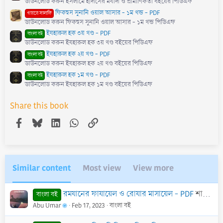
ডাউনলোড করুন ইসলামে হাদীসের মর্যাদা ও প্রামাণিকতা বইয়ের পিডিএফ
ফিকহুস সুনানি ওয়াল আসার - ১ম খন্ড - PDF
গায়রে সালাফি
ডাউনলোড করুন ফিকহুস সুনানি ওয়াল আসার - ১ম খন্ড পিডিএফ
ইযহারুল হক ৩য় খণ্ড - PDF
বাংলা বই
ডাউনলোড করুন ইযহারুল হক ৩য় খণ্ড বইয়ের পিডিএফ
ইযহারুল হক ২য় খণ্ড - PDF
বাংলা বই
ডাউনলোড করুন ইযহারুল হক ২য় খণ্ড বইয়ের পিডিএফ
ইযহারুল হক ১ম খণ্ড - PDF
বাংলা বই
ডাউনলোড করুন ইযহারুল হক ১ম খণ্ড বইয়ের পিডিএফ
Share this book
Facebook
Bluesky
LinkedIn
WhatsApp
Link
Similar content
Most view
View more
রমযানের ফাযায়েল ও রোযার মাসায়েল - PDF
শাইখ আব্দুল হামীদ আল-ফাইযী আল-মাদানী
বাংলা বই
Abu Umar
Feb 17, 2023
বাংলা বই