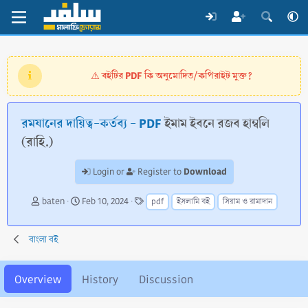
বইটির PDF কি অনুমোদিত/কপিরাইট মুক্ত?
⚠️
রমযানের দায়িত্ব-কর্তব্য - PDF
ইমাম ইবনে রজব হাম্বলি
(রাহি.)
Download
Login or
Register to
A
C
T
baten
Feb 10, 2024
pdf
ইসলামি বই
সিয়াম ও রামাদান
u
r
a
t
e
g
h
a
s
বাংলা বই
o
t
r
i
o
Overview
History
Discussion
n
d