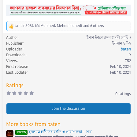
tahsin8087
,
MdMorshed
,
Mehedimehedi
and 6 others
R
e
Author
ইমাম ইবনে রজব হাম্বলি (রাহি.)
a
Publisher
ইসলাম হাউজ
c
Uploader
baten
t
Downloads
9
i
Views
752
o
First release
Feb 10, 2024
n
s
Last update
Feb 10, 2024
:
Ratings
0
0 ratings
.
0
0
s
Join the discussion
t
a
r
More books from baten
(
s
ইসলামে হাদীসের মর্যাদা ও প্রামাণিকতা - PDF
)
বাংলা বই