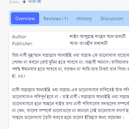
Books
বাংলা বই
h
a
o
t
r
i
Overview
Reviews (1)
History
Discussion
o
n
d
Author
শাইখ আব্দুল্লাহ শাহেদ আল মাদানী
a
t
Publisher
আত-তাওহীদ প্রকাশনী
e
প্রিয় নাবী মুহাম্মাদ সাল্লাল্লাহু আলাইহি ওয়া সাল্লাম-কে ভালোবাসা প
পোষণ না করলে কেউ মুমিন হতে পারবে না। সাহাবী আনাস (রাযিয়ালাহ
পর্যন্ত ঈমানদার হতে পারবে না, যতক্ষণ না আমি তার নিকট তার পিতা-মাতা
হা. ৪৪)
নাবী সাল্লাল্লাহু আলাইহি ওয়া সাল্লাম-এর ভালোবাসার দাবিতেই তাঁর 
ভালোবাসাও পরিপূর্ণ হবে না । তাই নাবী (সাল্লাল্লাহু আলাইহি ওয়া স
ভালোবাসতে হলে আহলে বাইত তথা নাবী পরিবারের সদস্যদের সম্পর্কে জ
না কেন, তাদের সম্পর্কে ভালোভাবে না জানলে সেই ভালোবাসা যথার্থ হব
অন্তরে ভালোবাসা তৈরি করতে হলে তাদের ইতিহাস জানা প্রয়োজন ।