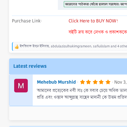
Purchase Link
Click Here to BUY NOW!
বইটি ক্রয় করে লেখক ও প্রকাশককে ন
ইশতিয়াক ইবনে ইলিয়াছ
,
abdulazizulhakimgrameen
,
safiulislam
and 4 othe
R
e
a
c
Latest reviews
t
i
o
5
Mehebub Murshid
Nov 3,
n
.
s
আমাদের প্রত্যেকের নবী সাঃ কে সবার চেয়ে অধিক ভা
0
0
:
প্রতি এবং ওস্তাদ আব্দুল্লাহ সাহেদ মাদানী কে উত্তম প্রত
s
t
a
r
(
s
)