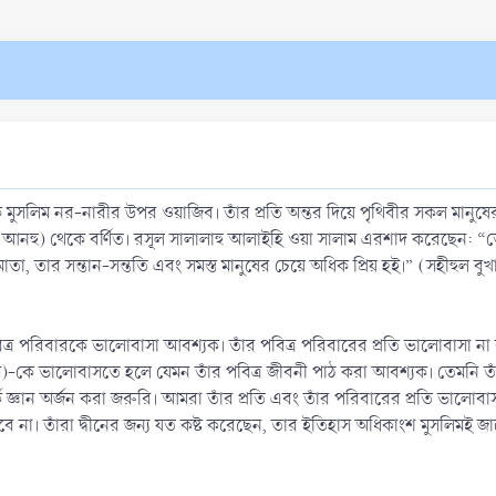
্রত্যেক মুসলিম নর-নারীর উপর ওয়াজিব। তাঁর প্রতি অন্তর দিয়ে পৃথিবীর সকল মানু
ু আনহু) থেকে বর্ণিত। রসূল সালালাহু আলাইহি ওয়া সালাম এরশাদ করেছেন: 
, তার সন্তান-সন্ততি এবং সমস্ত মানুষের চেয়ে অধিক প্রিয় হই।” (সহীহুল বুখা
পবিত্র পরিবারকে ভালোবাসা আবশ্যক। তাঁর পবিত্র পরিবারের প্রতি ভালোবাসা না
াল্লাম)-কে ভালোবাসতে হলে যেমন তাঁর পবিত্র জীবনী পাঠ করা আবশ্যক। তেমনি ত
্ঞান অর্জন করা জরুরি। আমরা তাঁর প্রতি এবং তাঁর পরিবারের প্রতি ভালোব
ে না। তাঁরা দ্বীনের জন্য যত কষ্ট করেছেন, তার ইতিহাস অধিকাংশ মুসলিমই জান