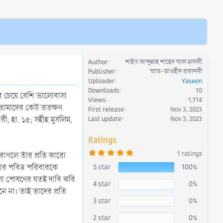
Author
শাইখ আব্দুল্লাহ শাহেদ আল মাদানী
Publisher
আত-তাওহীদ প্রকাশনী
Uploader
Yaseen
Downloads
10
ষের চেয়ে বেশি ভালোবাসা
Views
1,114
“তোমাদের কেউ ততক্ষণ
First release
Nov 3, 2023
রী, হা. ১৫; সহীহ মুসলিম,
Last update
Nov 3, 2023
Ratings
5
1 ratings
 রাখলে তাঁর প্রতি কারো
.
0
াঁর পবিত্র পরিবারকে
5 star
100%
0
s
াসা পোষণের যতই দাবি করি
4 star
0%
t
ে না। তাই তাদের প্রতি
a
r
3 star
0%
(
s
)
2 star
0%