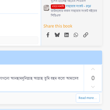
যুগের চ্যালেঞ্জ বইয়ের পিডিএফ
সভ্যতার সংকট - PDF
গায়রে সালাফি
ডাউনলোড করুন সভ্যতার সংকট বইয়ের
পিডিএফ
Share this book
Facebook
Bluesky
LinkedIn
WhatsApp
Link
U
p
0
 লাগলো আলহামদুলিল্লাহ আল্লাহ তুমি রহম করো আমাদের
v
o
D
t
o
e
w
Read more…
n