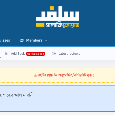
uizzes
Members
Add Book
Latest reviews
বইটির PDF কি অনুমোদিত/কপিরাইট মুক্ত?
⚠️
লাহ শাহেদ আল মাদানী