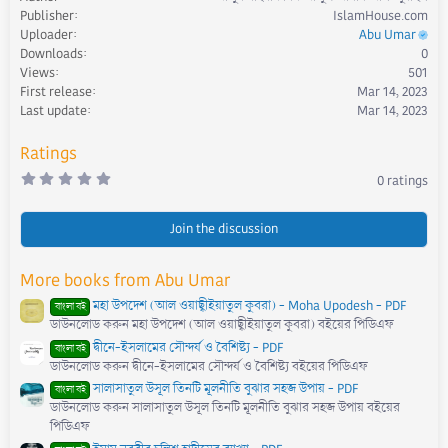
a
Publisher
IslamHouse.com
c
Uploader
Abu Umar
t
Downloads
0
i
Views
501
o
First release
Mar 14, 2023
n
s
Last update
Mar 14, 2023
:
Ratings
0
0 ratings
.
0
0
s
Join the discussion
t
a
r
More books from Abu Umar
(
s
মহা উপদেশ (আল ওয়াছ্বীইয়াতুল কুবরা) - Moha Upodesh - PDF
)
বাংলা বই
ডাউনলোড করুন মহা উপদেশ (আল ওয়াছ্বীইয়াতুল কুবরা) বইয়ের পিডিএফ
দ্বীনে-ইসলামের সৌন্দর্য ও বৈশিষ্ট্য - PDF
বাংলা বই
ডাউনলোড করুন দ্বীনে-ইসলামের সৌন্দর্য ও বৈশিষ্ট্য বইয়ের পিডিএফ
সালাসাতুল উসূল তিনটি মূলনীতি বুঝার সহজ উপায় - PDF
বাংলা বই
ডাউনলোড করুন সালাসাতুল উসূল তিনটি মূলনীতি বুঝার সহজ উপায় বইয়ের
পিডিএফ