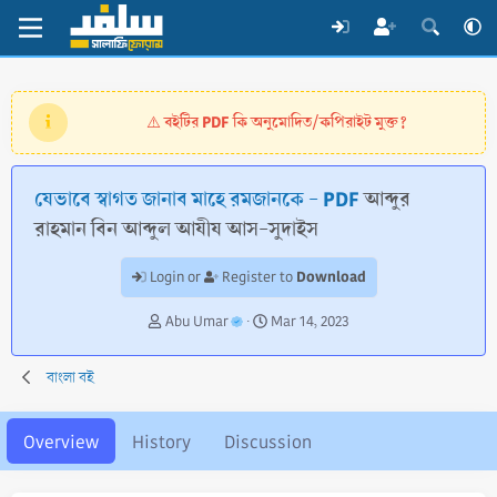
বইটির PDF কি অনুমোদিত/কপিরাইট মুক্ত?
⚠️
যেভাবে স্বাগত জানাব মাহে রমজানকে - PDF
আব্দুর
রাহমান বিন আব্দুল আযীয আস-সুদাইস
Download
Login or
Register to
A
C
Abu Umar
Mar 14, 2023
u
r
t
e
বাংলা বই
h
a
o
t
r
i
Overview
History
Discussion
o
n
d