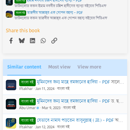
ইমাম নববীর চল্লিশ হাদীসের ব্যাখ্যা - PDF
বাংলা বই
ডাউনলোড করুন ইমাম নববীর চল্লিশ হাদীসের ব্যাখ্যা বইয়ের পিডিএফ
তাক্বদীর আল্লাহ্‌র এক গোপন রহস্য - PDF
বাংলা বই
ডাউনলোড করুন তাক্বদীর আল্লাহ্‌র এক গোপন রহস্য বইয়ের পিডিএফ
Share this book
Facebook
Bluesky
LinkedIn
WhatsApp
Link
Similar content
Most view
View more
মুমিনদের জন্য মাহে রমজানের হাদিয়া - PDF
সালেহ ইবন ফাওযান আল-ফাওযান
বাংলা বই
Iftakhar
Jan 11, 2024
বাংলা বই
মুমিনদের জন্য মাহে রমজানের হাদিয়া - PDF
ড. ছলিহ ইবনে ফাওযান আল ফাওযান
বাংলা বই
Abu Umar
Mar 9, 2023
বাংলা বই
যেভাবে নামায পড়তেন রাসূলুল্লাহ (ﷺ) - PDF
অধ্যাপক মুহাম্মাদ নূরুল ইসলাম মক্কী
বাংলা বই
Iftakhar
Jan 12, 2024
বাংলা বই