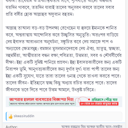
করুন। তাবেয়ীন ও ঐকান্তিকতার সাথে, পৃথিবীতে আলো অন্ধকার
যতদিন থাকবে, ততদিন যারাই তাদের অনুসরণ করবে তাদের সবার
প্রতি বর্ষিত হোক আল্লাহর অফুরান রহতম।
আল্লাহ তাআলা বড়-বড় উপলক্ষ্য রেখেছেন যা হৃদয়ে ইমানকে শানিত
করে, অন্তরাত্মায় আন্দোলিত করে উচ্ছ্বসিত অনুভূতি। অতঃপর বাড়িয়ে
দেয় ইবাদত আরাধনার অনুঘটনা, সঙ্কুচিত করে দেয় সমাজে পাপ ও
অন্যায়ের ক্ষেত্রসমূহ। রমজান মুসলমানদেরকে দেয় ঐক্য, ভ্রাতৃত্ব, স্বচ্ছতা,
সহমর্মিতা, আত্মীয়তার বন্ধন রক্ষা,পবিত্রতা, উত্তমতা, সবর ও শৌর্যবীর্যের
দীক্ষা। ইহা একটি সুমিষ্ট পানিয়ে প্রস্রবণ। ইহা ইবাদতকারীদের জন্য একটি
নিরাপদ ভূমি, আনুগত্যকারীদের জন্য দুর্গার দুর্গ। যারা পাপী তাদের জন্য
ইহা একটি সুযোগ, যাতে তারা তাদের গুনাহ থেকে তাওবা করতে পারে।
তাদের জীবন- ইতিহাসে স্বচ্ছ কিছু অধ্যায় রচিত করতে পারে। তাদের
জীবনকে ভরে দিতে পারে উত্তম আমলে, উৎকৃষ্ট চরিত্রে।
skwasiruddin
R
e
Author
আব্দুর রাহমান বিন আব্দুল আযীয আস-সুদাইস