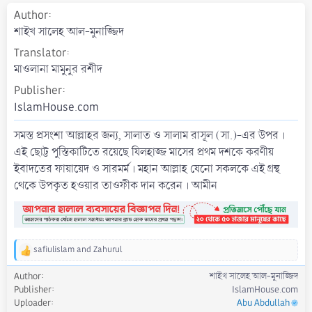
a
Author
t
শাইখ সালেহ আল-মুনাজ্জিদ
e
Translator
মাওলানা মামুনুর রশীদ
Publisher
IslamHouse.com
সমস্ত প্রসংশা আল্লাহর জন্য, সালাত ও সালাম রাসূল (সা.)-এর উপর ।
এই ছোট্ট পুস্তিকাটিতে রয়েছে যিলহাজ্জ মাসের প্রথম দশকে করণীয়
ইবাদতের ফায়ায়েদ ও সারমর্ম । মহান আল্লাহ যেনো সকলকে এই গ্রন্থ
থেকে উপকৃত হওয়ার তাওফীক দান করেন । আমীন
safiulislam
and
Zahurul
R
e
Author
শাইখ সালেহ আল-মুনাজ্জিদ
a
Publisher
IslamHouse.com
c
Uploader
Abu Abdullah
t