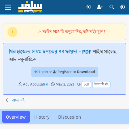
বইটির PDF কি অনুমোদিত/কপিরাইট মুক্ত?
⚠️
যিলহাজ্জের প্রথম দশকের ৪৪ ফায়দা - PDF
শাইখ সালেহ
আল-মুনাজ্জিদ
Download
Login or
Register to
A
C
T
Abu Abdullah
May 2, 2023
pdf
ইসলামি বই
u
r
a
t
e
g
h
a
s
বাংলা বই
o
t
r
i
o
Overview
History
Discussion
n
d