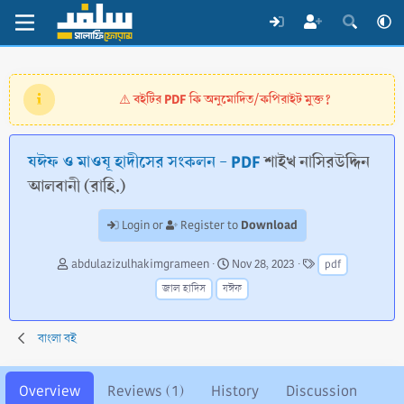
বইটির PDF কি অনুমোদিত/কপিরাইট মুক্ত?
⚠️
যঈফ ও মাওযূ হাদীসের সংকলন - PDF
শাইখ নাসিরউদ্দিন
আলবানী (রাহি.)
Download
Login or
Register to
A
C
T
abdulazizulhakimgrameen
Nov 28, 2023
pdf
u
r
a
জাল হাদিস
যঈফ
t
e
g
h
a
s
o
t
বাংলা বই
r
i
o
n
Overview
Reviews (1)
History
Discussion
d