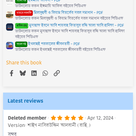
ইজমায়ি আকিদা - PDF
বাংলা বই
ডাউনলোড করুন ইজমায়ি আকিদা বইয়ের পিডিএফ
মিলাদুন্নবী ও কিয়াম বিতর্কের সরল সমাধান - PDF
গায়রে সালাফি
ডাউনলোড করুন মিলাদুন্নবী ও কিয়াম বিতর্কের সরল সমাধান বইয়ের পিডিএফ
মুসান্নাফ ইবনে আবি শায়বাহ কিতাবুর রদ্দি আলা আবি হানিফা - PDF
হাদিস গ্রন্থ
ডাউনলোড করুন মুসান্নাফ ইবনে আবি শায়বাহ কিতাবুর রদ্দি আলা আবি হানিফা
বইয়ের পিডিএফ
ইখলাছই পরকালের জীবনতরী - PDF
বাংলা বই
ডাউনলোড করুন ইখলাছই পরকালের জীবনতরী বইয়ের পিডিএফ
Share this book
Facebook
Bluesky
LinkedIn
WhatsApp
Link
Latest reviews
5
Deleted member
Apr 12, 2024
.
Version: শাইখ নাসিরউদ্দিন আলবানী (রাহি.)
0
0
সুন্দর