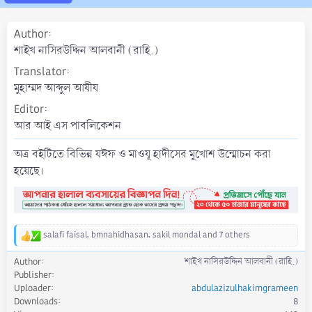
a
t
Author
e
শাইখ নাসিরউদ্দিন আলবানী (রাহি.)
Translator
মুহাম্মদ আব্দুল আযীয
Editor
আর আই এস পাবলিকেশন
অত্র বইটিতে বিভিন্ন যঈফ ও মাওযূ হাদীসের মুখোশ উন্মোচন করা
হয়েছে।
salafi faisal
,
bmnahidhasan
,
sakil mondal
and 7 others
R
e
Author
শাইখ নাসিরউদ্দিন আলবানী (রাহি.)
a
Publisher
c
Uploader
abdulazizulhakimgrameen
t
Downloads
8
i