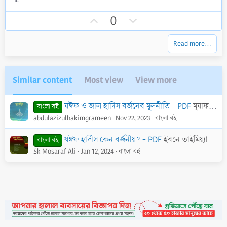
s
t
U
D
a
0
r
p
o
(
v
w
s
Read more…
)
o
n
t
v
e
o
Similar content
Most view
View more
t
e
যঈফ ও জাল হাদিস বর্জনের মূলনীতি - PDF
মুযাফফর বিন মুহসিন
বাংলা বই
abdulazizulhakimgrameen
Nov 22, 2023
বাংলা বই
যঈফ হাদীস কেন বর্জনীয়? - PDF
ইবনে তাইমিয়্যাহ (রহ.) সহ আরো অন্যান্য আলিম-উলামা
বাংলা বই
Sk Mosaraf Ali
Jan 12, 2024
বাংলা বই