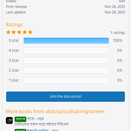
Views
649
o
First release
Nov 28, 2023
n
s
Last update
Nov 28, 2023
:
Ratings
5
1 ratings
.
0
5 star
100%
0
s
4 star
0%
t
a
r
3 star
0%
(
s
)
2 star
0%
1 star
0%
Join the discussion
More books from abdulazizulhakimgrameen
পড়ো - PDF
বাংলা বই
ডাউনলোড করুন পড়ো বইয়ের পিডিএফ