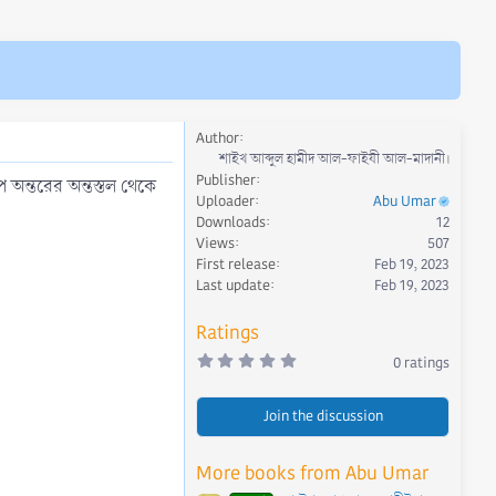
Author
শাইখ আব্দুল হামীদ আল-ফাইযী আল-মাদানী।
Publisher
ূপ অন্তরের অন্তস্তল থেকে
Uploader
Abu Umar
Downloads
12
Views
507
First release
Feb 19, 2023
Last update
Feb 19, 2023
Ratings
0
0 ratings
.
0
0
Join the discussion
s
t
a
r
More books from Abu Umar
(
s