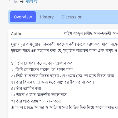
Books
বাংলা বই
h
a
o
t
r
i
Overview
History
Discussion
o
n
d
Author
শাইখ আব্দুল হামীদ আল-ফাইযী আল
a
t
e
মুহাম্মাদুর রাসূলুল্লাহ: বিশ্বনবী, সর্বশেষ নবী। তাঁকে বরণ করা সারা 
দৃঢ়তার সাথে এই সত্যায়ন করা যে, মুহাম্মাদ আল্লাহর বান্দা এবং মানুষ ও
১। তিনি যে খবর বলেন, তা সত্যজ্ঞান করা
২। তিনি যে আদেশ করেন, তা পালন করা
৩। তিনি যা করতে নিষেধ করেন এবং ধমক দেন, তা হতে বিরত থাকা।
৪। তাঁর বিধান ছাড়া অন্য মতে আল্লাহর ইবাদত না করা।
৫। তাঁর তা'যীম করা
৬। তাঁকে ও তাঁর আদর্শকে ভালোবাসা
৭। তাঁর প্রতি দরূদ ও সালাম পড়া।
এ সকল ক্ষেত্রে অবজ্ঞা ও অতিরঞ্জনের বিভিন্ন দিক নিয়ে আলোকপাত কর