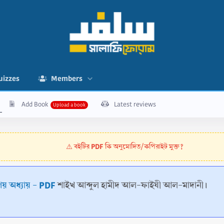
uizzes
Members
Add Book
Latest reviews
বইটির PDF কি অনুমোদিত/কপিরাইট মুক্ত?
⚠️
ীবনের কতিপয় অধ্যায় - PDF
শাইখ আব্দুল হামীদ আল-ফাইযী আল-মাদানী।