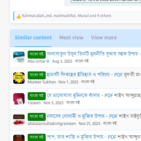
Rahmatullah_md
,
mahmudrifat
,
Murad
and 9 others
R
e
a
c
Similar content
Most view
View more
t
i
o
সালাসাতুল উসূল তিনটি মূলনীতি বুঝার সহজ উপায় 
বাংলা বই
n
Abu Umar
Aug 3, 2023
বাংলা বই
s
:
হানাফী ফিকহের ইতিহাস ও পরিচয় - PDF
মুফতী মা
বাংলা বই
Muneer Sukhon
Nov 1, 2023
বাংলা বই
যে ভালোবাসা মুমিনকে কাঁদায় - PDF
শাইখ আব্দুল্ল
বাংলা বই
Yaseen
Nov 3, 2023
বাংলা বই
নফসের গোলামী ও মুক্তির উপায় - PDF
শাইখ সাইফুদ
বাংলা বই
abdulazizulhakimgrameen
Nov 21, 2023
বাংলা বই
পাপ, তার শাস্তি ও মুক্তির উপায় - PDF
শাইখ আব্দু
বাংলা বই