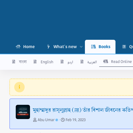
Home
What's new
Books
Q
Read Online
বাংলা
English
اردو
العربية
মুহাম্মাদুর রাসূলুল্লাহ (ﷺ) তাঁর বিশাল জ
A
C
Abu Umar
Feb 19, 2023
u
r
t
e