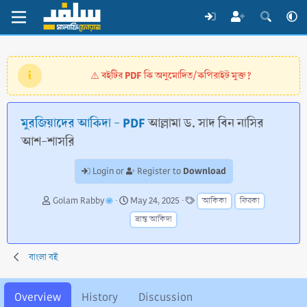
বইটির PDF কি অনুমোদিত/কপিরাইট মুক্ত?
⚠️
মুরজিয়াদের আকিদা - PDF
আল্লামা ড. সাদ বিন নাসির
আশ-শাসরি
Download
Login or
Register to
A
C
T
Golam Rabby
May 24, 2025
আকিকা
ফিরকা
u
r
a
ভ্রান্ত আকিদা
t
e
g
h
a
s
o
t
বাংলা বই
r
i
o
n
Overview
History
Discussion
d