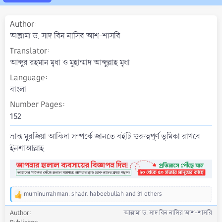
a
t
Author
e
আল্লামা ড. সাদ বিন নাসির আশ-শাসরি
Translator
আব্দুর রহমান মৃধা ও মুহাম্মাদ আব্দুল্লাহ মৃধা
Language
বাংলা
Number Pages
152
ভ্রান্ত মুরজিয়া আকিদা সম্পর্কে জানতে বইটি গুরুত্বপূর্ণ ভূমিকা রাখবে
ইনশাআল্লাহ
muminurrahman
,
shadr
,
habeebullah
and 31 others
R
e
Author
আল্লামা ড. সাদ বিন নাসির আশ-শাসরি
a