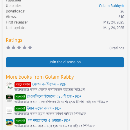
Publisher
c
Uploader
Golam Rabby
t
Downloads
26
i
Views
610
o
First release
May 24, 2025
n
s
Last update
May 24, 2025
:
Ratings
0
0 ratings
.
0
0
s
Join the discussion
t
a
r
More books from Golam Rabby
(
s
সেলফ কনফিডেন্স - PDF
)
গায়রে সালাফি
ডাউনলোড করুন সেলফ কনফিডেন্স বইয়ের পিডিএফ
দেওবন্দিদের উদ্দেশ্যে ২১০ টি প্রশ্ন - PDF
বাংলা বই
ডাউনলোড করুন 'দেওবন্দিদের উদ্দেশ্যে ২১০ টি প্রশ্ন' বইয়ের পিডিএফ
ইমান ভঙ্গের কারণ - PDF
বাংলা বই
ডাউনলোড করুন ইমান ভঙ্গের কারণ বইয়ের পিডিএফ
এক নযরে হজ্জ ও ওমরাহ - PDF
বাংলা বই
ডাউনলোড করুন এক নযরে হজ্জ ও ওমরাহ বইয়ের পিডিএফ