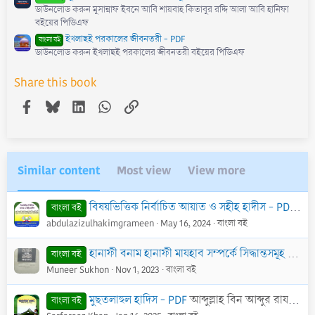
ডাউনলোড করুন মুসান্নাফ ইবনে আবি শায়বাহ কিতাবুর রদ্দি আলা আবি হানিফা
বইয়ের পিডিএফ
ইখলাছই পরকালের জীবনতরী - PDF
বাংলা বই
ডাউনলোড করুন ইখলাছই পরকালের জীবনতরী বইয়ের পিডিএফ
Share this book
Facebook
Bluesky
LinkedIn
WhatsApp
Link
Similar content
Most view
View more
বিষয়ভিত্তিক নির্বাচিত আয়াত ও সহীহ হাদীস - PDF
হাফ
বাংলা বই
abdulazizulhakimgrameen
May 16, 2024
বাংলা বই
হানাফী বনাম হানাফী মাযহাব সম্পর্কে সিদ্ধান্তসমূহ - PDF
বাংলা বই
Muneer Sukhon
Nov 1, 2023
বাংলা বই
মুছতলাহুল হাদিস - PDF
আব্দুল্লাহ বিন আব্দুর রাযযাক
বাংলা বই