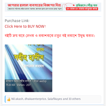
Purchase Link
Click Here to BUY NOW!
বইটি ক্রয় করে লেখক ও প্রকাশককে নতুন বই প্রকাশে উদ্বুদ্ধ করুন।
মাযহাব বনাম সহীহ হাদীস - PDF.webp
75.8 KB · Views: 207
Nil akash
,
dhakaenterprice
,
Salafikayes
and 33 others
R
e