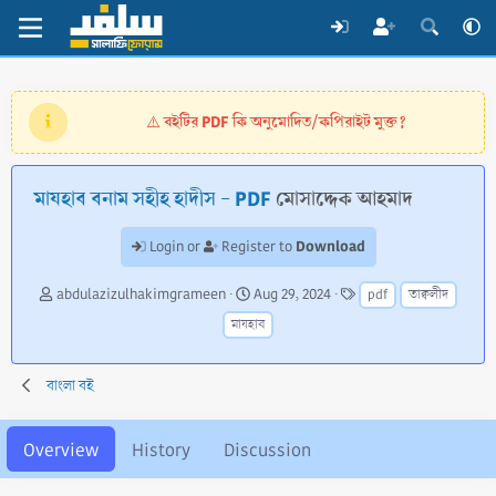
বইটির PDF কি অনুমোদিত/কপিরাইট মুক্ত?
⚠️
মাযহাব বনাম সহীহ হাদীস - PDF
মোসাদ্দেক আহমাদ
Download
Login or
Register to
A
C
T
abdulazizulhakimgrameen
Aug 29, 2024
pdf
তাক্বলীদ
u
r
a
মাযহাব
t
e
g
h
a
s
o
t
বাংলা বই
r
i
o
n
Overview
History
Discussion
d
a