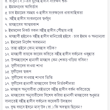
৩. রাসূল (স.)-এর যুগেই হাদীস সংরক্ষণ শুরু
৪. ইমামগণের আবির্ভাব
৫. চার ইমামের সমন্বয় ও হাদীস সংরক্ষণের ধারাবাহিকতা
৬. সহীহ হাদীস সংকলনের স্বর্ণযুগ
৭. মাযহাবের আত্মপ্রকাশ
৮. ইমামদের নিকট সকল সহীহ হাদীস পৌঁছায় নাই
৯. মাযহাবী হইলেও সহীহ হাদীস মানিতেই হইবে : চার ইমাম ও অন্যান্যরা
১০. ইমামের নির্দেশ অবমাননা
১১. তাহা হইলে কোন্ মাযহাব সঠিক?
১২. মাযহাবী রায়কে জায়েয করিতে সহীহ হাদীস বর্জনের ওজুহাত
১৩. উপমহাদেশে হানাফী মাযহাব কেন শেকড় গড়িয়া বসিল?
১৪. সূফীবাদের দাওয়া শাখা
১৫. সূফীদের স্বরূপ
১৬. সূফীদের দাওয়াহ শাখার ভিত্তি
১৭. সূফীদের হানাফী মাযহাবের উপর নির্ভরশীলতা
১৮. মাযহাব অনুসারীরা যেইভাবে সহীহ হাদীস বর্জন করিতেছে
১৯. মাযহাবের অনুসারীদের বিশেষ করিয়া হানাফী মাযহাবের শুধুমাত্র
সালাতেই সহীহ হাদীস বর্জনের কয়েকটি উদাহরণ
২০. বৃদ্ধ বয়সে ইবনে মাস্'উদ (রা.) কি অবস্থায় ছিলেন?