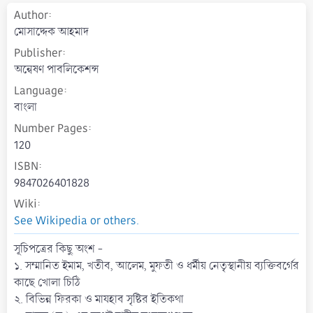
t
Author
e
মোসাদ্দেক আহমাদ
Publisher
অন্বেষণ পাবলিকেশন্স
Language
বাংলা
Number Pages
120
ISBN
9847026401828
Wiki
See Wikipedia or others.
সূচিপত্রের কিছু অংশ -
১. সম্মানিত ইমাম, খতীব, আলেম, মুফতী ও ধর্মীয় নেতৃস্থানীয় ব্যক্তিবর্গের
কাছে খােলা চিঠি
২. বিভিন্ন ফিরকা ও মাযহাব সৃষ্টির ইতিকথা