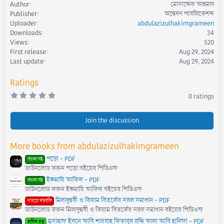
Author
মোসাদ্দেক আহমাদ
a
Publisher
অন্বেষণ পাবলিকেশন্স
c
Uploader
abdulazizulhakimgrameen
t
Downloads
34
i
Views
520
o
First release
Aug 29, 2024
n
s
Last update
Aug 29, 2024
:
Ratings
0
0 ratings
.
0
0
s
Join the discussion
t
a
r
More books from abdulazizulhakimgrameen
(
s
পড়ো - PDF
)
বাংলা বই
ডাউনলোড করুন পড়ো বইয়ের পিডিএফ
ইজমায়ি আকিদা - PDF
বাংলা বই
ডাউনলোড করুন ইজমায়ি আকিদা বইয়ের পিডিএফ
মিলাদুন্নবী ও কিয়াম বিতর্কের সরল সমাধান - PDF
গায়রে সালাফি
ডাউনলোড করুন মিলাদুন্নবী ও কিয়াম বিতর্কের সরল সমাধান বইয়ের পিডিএফ
মুসান্নাফ ইবনে আবি শায়বাহ কিতাবুর রদ্দি আলা আবি হানিফা - PDF
হাদিস গ্রন্থ