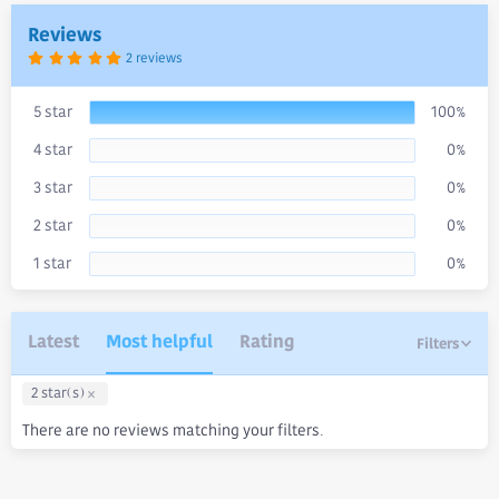
a
Reviews
t
e
5
2 reviews
.
0
0
s
5 star
100%
t
a
4 star
0%
r
(
s
3 star
0%
)
2 star
0%
1 star
0%
Latest
Most helpful
Rating
Filters
2 star(s)
There are no reviews matching your filters.