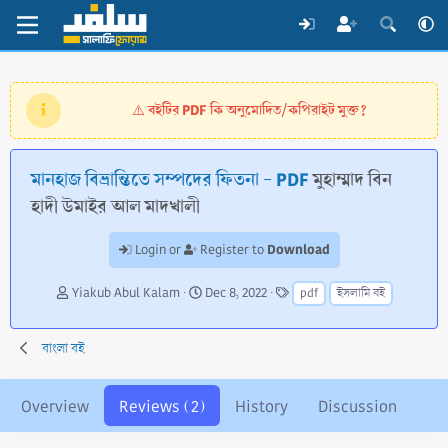
বইটির PDF কি অনুমোদিত/কপিরাইট মুক্ত?
⚠️
মানহাজ বিভ্রান্তিতে সম্পদের ফিতনা - PDF
মুহাম্মাদ বিন
হাদী উমাইর আল মাদখালী
Download
Login or
Register to
A
C
T
Yiakub Abul Kalam
Dec 8, 2022
pdf
ইসলামি বই
u
r
a
t
e
g
h
a
s
বাংলা বই
o
t
r
i
o
Overview
Reviews (2)
History
Discussion
n
d