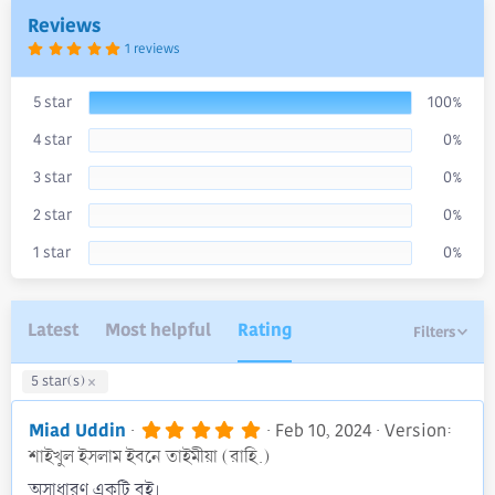
a
Reviews
t
5
1 reviews
e
.
0
0
s
5 star
100%
t
a
4 star
0%
r
(
s
3 star
0%
)
2 star
0%
1 star
0%
Latest
Most helpful
Rating
Filters
5 star(s)
5
Miad Uddin
Feb 10, 2024
Version:
.
শাইখুল ইসলাম ইবনে তাইমীয়া (রাহি.)
0
0
অসাধারণ একটি বই।