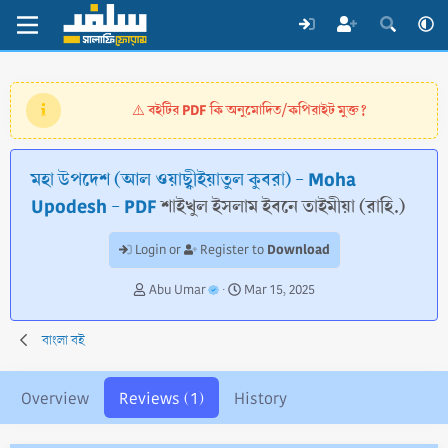
বইটির PDF কি অনুমোদিত/কপিরাইট মুক্ত?
⚠️
মহা উপদেশ (আল ওয়াছ্বীইয়াতুল কুবরা) - Moha
Upodesh - PDF
শাইখুল ইসলাম ইবনে তাইমীয়া (রাহি.)
Download
Login or
Register to
A
C
Abu Umar
Mar 15, 2025
u
r
t
e
বাংলা বই
h
a
o
t
r
i
Overview
Reviews (1)
History
o
n
d